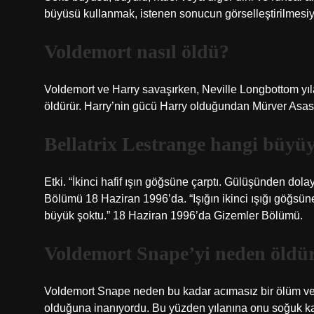
büyüsü kullanmak, istenen sonucun görselleştirilmesi
Voldemort nasıl öldü?
Voldemort ve Harry savaşırken, Neville Longbottom yıl
öldürür. Harry’nin gücü Harry olduğundan Mürver Asas,
Bellatrix Lestrange hangi büyüy
Etki. “İkinci hafif ışın göğsüne çarptı. Gülüşünden do
Bölümü 18 Haziran 1996’da. “Işığın ikinci ışığı göğsü
büyük şoktu.” 18 Haziran 1996’da Gizemler Bölümü.
Voldemort Snape’yi neden öldü
Voldemort Snape neden bu kadar acımasız bir ölüm ver
olduğuna inanıyordu. Bu yüzden yılanına onu soğuk kan