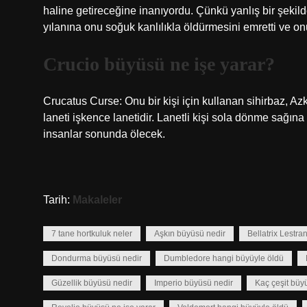
haline getireceğine inanıyordu. Çünkü yanlış bir şeki
yılanına onu soğuk kanlılıkla öldürmesini emretti ve on
Crucio büyüsü ne işe yarar?
Crucatus Curse: Onu bir kişi için kullanan sihirbaz, 
laneti işkence lanetidir. Lanetli kişi sola dönme sağına
insanlar sonunda ölecek.
Tarih:
Makaleler
7 tane hortkuluk neler
Aşkın büyüsü nedir
Bellatrix Lestr
Dondurma büyüsü nedir
Dumbledore hangi büyüyle öldü
Güzellik büyüsü nedir
Imperio büyüsü nedir
Kaç çeşit büy