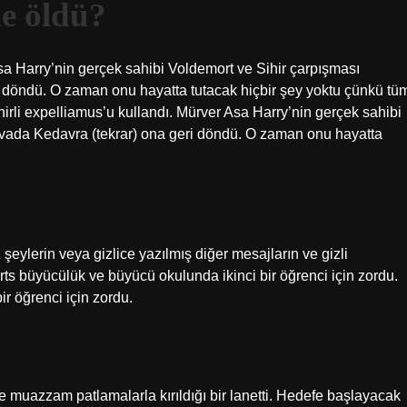
e öldü?
sa Harry’nin gerçek sahibi Voldemort ve Sihir çarpışması
 döndü. O zaman onu hayatta tutacak hiçbir şey yoktu çünkü tü
ihirli expelliamus’u kullandı. Mürver Asa Harry’nin gerçek sahibi
vada Kedavra (tekrar) ona geri döndü. O zaman onu hayatta
şeylerin veya gizlice yazılmış diğer mesajların ve gizli
arts büyücülük ve büyücü okulunda ikinci bir öğrenci için zordu.
r öğrenci için zordu.
e muazzam patlamalarla kırıldığı bir lanetti. Hedefe başlayacak