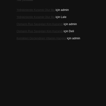
Son yorumlar
Yetişkinlerde Kızamık Olur Mu
için
admin
Yetişkinlerde Kızamık Olur Mu
için
Lale
Osmanlı Rus Savaşları Kim Kazandı
için
admin
Osmanlı Rus Savaşları Kim Kazandı
için
Deli
Kemikleri Güçlendiren Vitamin Hangisi
için
admin