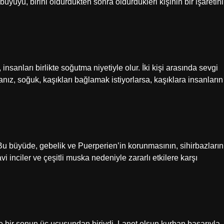
 büyüyü, birini öldürdükten sonra öldürdükleri kişinin bir işaretini
sanları birlikte soğutma niyetiyle olur. İki kişi arasında sevgi
sanız, soğuk, kaşıkları bağlamak istiyorlarsa, kaşıklara insanların
 Bu büyüde, gebelik ve Puerperien’in korunmasının, sihirbazların
vi inciler ve çeşitli muska nedeniyle zararlı etkilere karşı
ve bir sonun üç uçuşundan biriydi. Lanet olsun kurban başarıyla