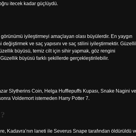
oğru itecek kadar güçlüydü.
l görünümü iyileştirmeyi amaçlayan olası büyülerdir. En yaygın
 değiştirmek ve saç yapısını ve saç stilini iyileştirmektir. Güzelli
güzellik büyüsü, temiz cilt için sihir yapmak, göz rengini
 Güzellik büyüsü farklı şekillerde gerçekleştirilebilir.
zar Slytherins Coin, Helga Hufflepuffs Kupası, Snake Nagini v
onra Voldemort istemeden Harry Potter 7.
ü?
ore, Kadavra’nın laneti ile Severus Snape tarafından öldürüldü v