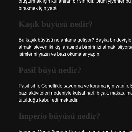
oluşturmak için kullanılan bir sihirdir. Ölüm yiyenler bu
bırakmak için yaptı.
Kaşık büyüsü nedir?
Bu kaşık büyüsü ne anlama geliyor? Başka bir deyişle, in
almak isteyen iki kişi arasında birbirinizi almak istiyor
isimlerini yazın ve bazı okumalar yapın.
Pasif büyü nedir?
Pasif sihir. Genellikle savunma ve koruma için yapılır.
bazı aktiviteleri nedeniyle kutsal harf, bıçak, makas, ma
tutulduğu kabul edilmektedir.
Imperio büyüsü nedir?
Imperius Curse (Imperio) karanlık sanatların bir aracı 