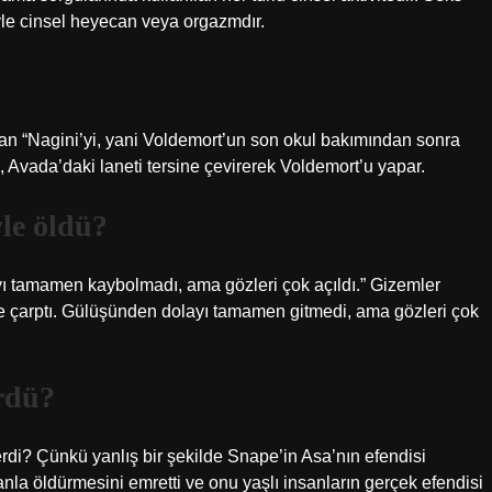
yle cinsel heyecan veya orgazmdır.
an “Nagini’yi, yani Voldemort’un son okul bakımından sonra
 Avada’daki laneti tersine çevirerek Voldemort’u yapar.
le öldü?
layı tamamen kaybolmadı, ama gözleri çok açıldı.” Gizemler
ne çarptı. Gülüşünden dolayı tamamen gitmedi, ama gözleri çok
rdü?
di? Çünkü yanlış bir şekilde Snape’in Asa’nın efendisi
la öldürmesini emretti ve onu yaşlı insanların gerçek efendisi