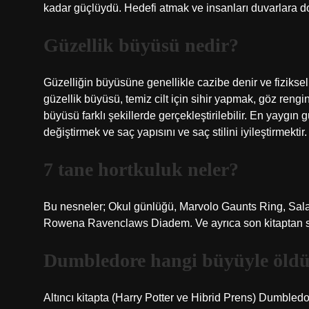
kadar güçlüydü. Hedefi atmak ve insanları duvarlara d
Güzellik büyüsü nedir?
Güzelliğin büyüsüne genellikle cazibe denir ve fizikse
güzellik büyüsü, temiz cilt için sihir yapmak, göz rengini
büyüsü farklı şekillerde gerçekleştirilebilir. En yaygın 
değiştirmek ve saç yapısını ve saç stilini iyileştirmektir.
7 tane hortkuluk neler?
Bu nesneler; Okul günlüğü, Marvolo Gaunts Ring, Sala
Rowena Ravenclaws Diadem. Ve ayrıca son kitaptan s
Dumbledore hangi büyüyle öld
Altıncı kitapta (Harry Potter ve Hibrid Prens) Dumbled