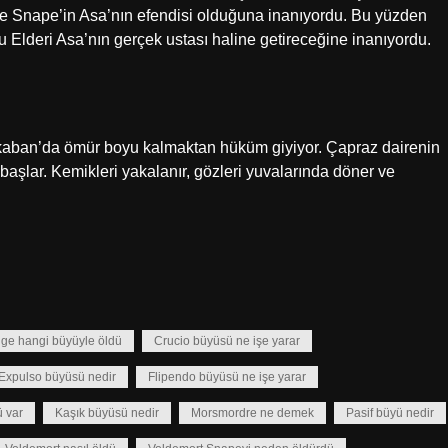
lde Snape’in Asa’nın efendisi olduğuna inanıyordu. Bu yüzden
u Elderi Asa’nın gerçek ustası haline getireceğine inanıyordu.
Azkaban’da ömür boyu kalmaktan hüküm giyiyor. Çapraz dairenin
 başlar. Kemikleri yakalanır, gözleri yuvalarında döner ve
ange hangi büyüyle öldü
Crucio büyüsü ne işe yarar
Expulso büyüsü nedir
Flipendo büyüsü ne işe yarar
ü var
Kaşık büyüsü nedir
Morsmordre ne demek
Pasif büyü nedir