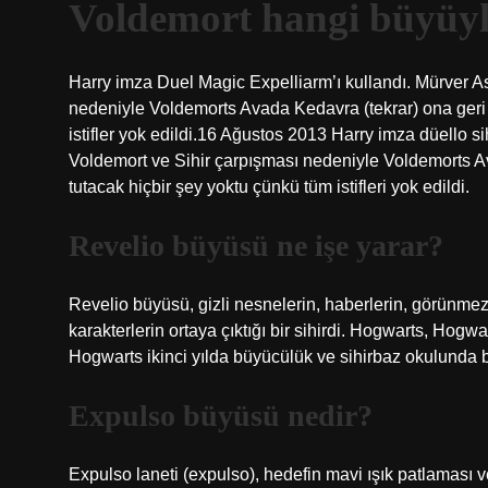
Voldemort hangi büyüyl
Harry imza Duel Magic Expelliarm’ı kullandı. Mürver A
nedeniyle Voldemorts Avada Kedavra (tekrar) ona geri
istifler yok edildi.16 Ağustos 2013 Harry imza düello s
Voldemort ve Sihir çarpışması nedeniyle Voldemorts A
tutacak hiçbir şey yoktu çünkü tüm istifleri yok edildi.
Revelio büyüsü ne işe yarar?
Revelio büyüsü, gizli nesnelerin, haberlerin, görünmez 
karakterlerin ortaya çıktığı bir sihirdi. Hogwarts, Hogw
Hogwarts ikinci yılda büyücülük ve sihirbaz okulunda bi
Expulso büyüsü nedir?
Expulso laneti (expulso), hedefin mavi ışık patlaması v