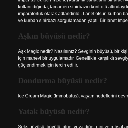
kullanıldığında, tamamen sihirbazın kontrolü altındaydı
imparatorluk olarak adlandırıldı. Lanet olsun kurban ba
ve kurban sihirbazı sorgulamadan yaptı. Bir lanet Imperi
Aşkın büyüsü nedir?
Aşk Magic nedir? Nasılsınız? Sevginin büyüsü, bir kiş
için manevi bir uygulamadır. Genellikle karşılıklı sevgi
güçlendirmek için tercih edilir.
Dondurma büyüsü nedir?
Ice Cream Magic (Immobulus), yaşam hedeflerini devre d
Yatak büyüsü nedir?
Seks büyüsü, büyülü, ritüel veya diğer dini ve ruhsal ar