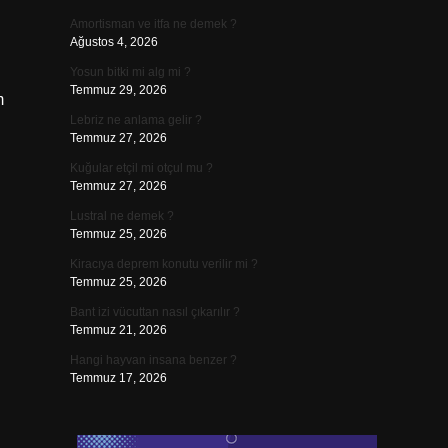
Amortisman ve itfa ne demek ?
Ağustos 4, 2026
Yosun bitki mi alg mi ?
Temmuz 29, 2026
m
Lebriz ne anlama gelir ?
Temmuz 27, 2026
Kuğular etçil mi otçul mu ?
Temmuz 27, 2026
Lustral ne demek ?
Temmuz 25, 2026
Kiracıya deprem konutu verilir mi ?
Temmuz 25, 2026
Bant izi vücuttan nasıl çıkarılır ?
Temmuz 21, 2026
Hangi hayvan insana benzer ?
Temmuz 17, 2026