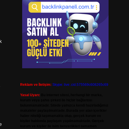
k
Reklam ve İletişim:
Skype: live:.cid.575569c608265c69
e
Yasal Uyarı:
Bu internet sitesi, herhangi bir marka,
kurum veya şahıs şirketi ile hiçbir bağlantısı
bulunmamaktadır. Sitede yalnızca kendi hazırladığımız
makaleler paylaşılmaktadır. Burada yer alan içerikler
haber niteliği taşımamakta olup, gerçek kurum ve
kişiler hakkında paylaşım yapılmamaktadır. Gerçek
e
kurum ve kişiler ile isim benzerlikleri tamamen