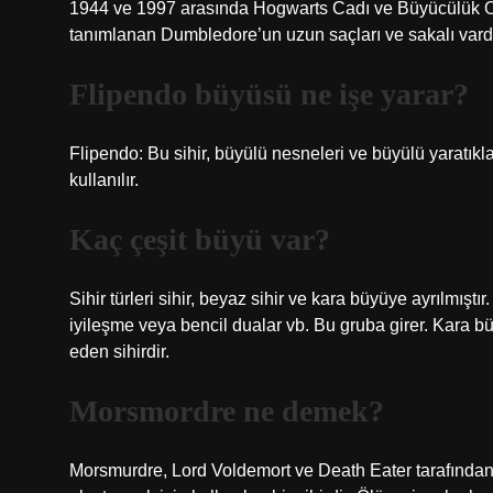
1944 ve 1997 arasında Hogwarts Cadı ve Büyücülük Oku
tanımlanan Dumbledore’un uzun saçları ve sakalı vardı
Flipendo büyüsü ne işe yarar?
Flipendo: Bu sihir, büyülü nesneleri ve büyülü yaratıkl
kullanılır.
Kaç çeşit büyü var?
Sihir türleri sihir, beyaz sihir ve kara büyüye ayrılmıştır.
iyileşme veya bencil dualar vb. Bu gruba girer. Kara büy
eden sihirdir.
Morsmordre ne demek?
Morsmurdre, Lord Voldemort ve Death Eater tarafından ku