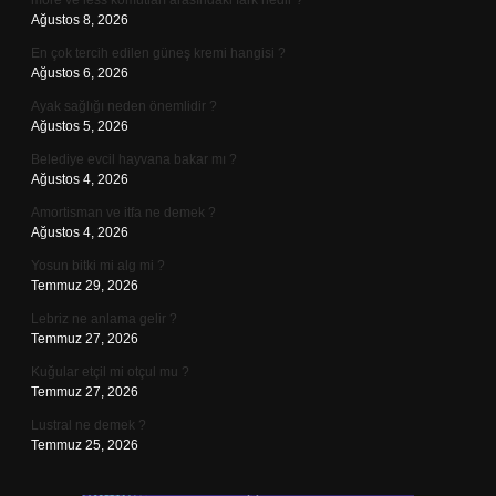
more ve less komutları arasındaki fark nedir ?
Ağustos 8, 2026
En çok tercih edilen güneş kremi hangisi ?
Ağustos 6, 2026
Ayak sağlığı neden önemlidir ?
Ağustos 5, 2026
Belediye evcil hayvana bakar mı ?
Ağustos 4, 2026
Amortisman ve itfa ne demek ?
Ağustos 4, 2026
Yosun bitki mi alg mi ?
Temmuz 29, 2026
Lebriz ne anlama gelir ?
Temmuz 27, 2026
Kuğular etçil mi otçul mu ?
Temmuz 27, 2026
Lustral ne demek ?
Temmuz 25, 2026