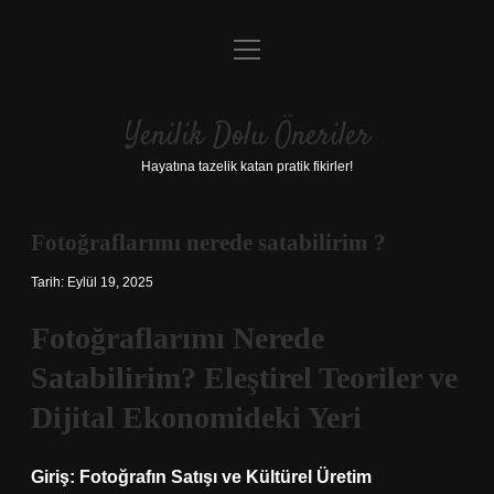
menüyü
Anasayfa
aç
Gizlilik Politikası
Yenilik Dolu Öneriler
Yasal Uyarı
Hayatına tazelik katan pratik fikirler!
Hakkımızda
Fotoğraflarımı nerede satabilirim ?
Tarih: Eylül 19, 2025
Fotoğraflarımı Nerede
Satabilirim? Eleştirel Teoriler ve
Dijital Ekonomideki Yeri
Giriş: Fotoğrafın Satışı ve Kültürel Üretim