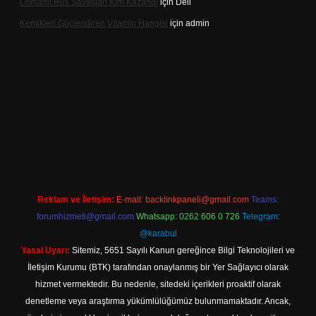
Osmanlı Rus Savaşları Kim Kazandı
için
Deli
Kemikleri Güçlendiren Vitamin Hangisi
için
admin
ine
Reklam ve İletişim:
E-mail:
backlinkpaneli@gmail.com
Teams:
forumhizmeti@gmail.com
Whatsapp: 0262 606 0 726
Telegram:
@karabul
Yasal Uyarı:
Sitemiz, 5651 Sayılı Kanun gereğince Bilgi Teknolojileri ve
İletişim Kurumu (BTK) tarafından onaylanmış bir Yer Sağlayıcı olarak
hizmet vermektedir. Bu nedenle, sitedeki içerikleri proaktif olarak
denetleme veya araştırma yükümlülüğümüz bulunmamaktadır. Ancak,