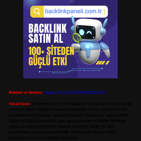
Reklam ve İletişim:
Skype: live:.cid.575569c608265c69
Yasal Uyarı:
Bu internet sitesi, herhangi bir marka, kurum veya şahıs
şirketi ile hiçbir bağlantısı bulunmamaktadır. Sitede yalnızca kendi
hazırladığımız makaleler paylaşılmaktadır. Burada yer alan içerikler
haber niteliği taşımamakta olup, gerçek kurum ve kişiler hakkında
paylaşım yapılmamaktadır. Gerçek kurum ve kişiler ile isim
benzerlikleri tamamen tesadüfidir. Sitemizdeki bilgiler taslak
halindedir ve tavsiye niteliği taşımazlar.