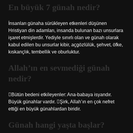
En büyük 7 günah nedir?
İnsanları günaha sürükleyen etkenleri düşünen
Hristiyan din adamları, insanda bulunan bazı unsurlara
işaret etmişlerdir. Yediyle sınırlı olan ve günah olarak
kabul edilen bu unsurlar kibir, açgözlülük, şehvet, öfke,
kıskançlık, tembellik ve oburluktur.
Allah’ın en sevmediği günah
nedir?
Bütün bedeni etkileyenler: Ana-babaya isyandır.
Büyük günahlar vardır. Şirk, Allah’ın en çok nefret
ettiği en büyük günahlardan biridir.
Günah hangi yaşta başlar?