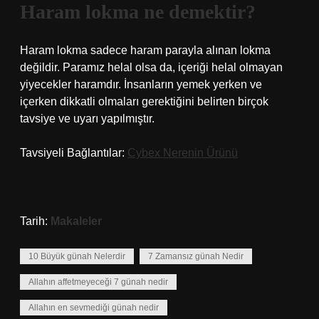
Haram lokma ne demektir?
Haram lokma sadece haram parayla alınan lokma
değildir. Paramız helal olsa da, içeriği helal olmayan
yiyecekler haramdır. İnsanların yemek yerken ve
içerken dikkatli olmaları gerektiğini belirten birçok
tavsiye ve uyarı yapılmıştır.
Tavsiyeli Bağlantılar:
Cybex Nerenin Ürünü
Tarih:
Makaleler
10 Büyük günah Nelerdir
7 Zamansız günah Nedir
Allahın affetmeyeceği 7 günah nedir
Allahın en sevmediği günah nedir