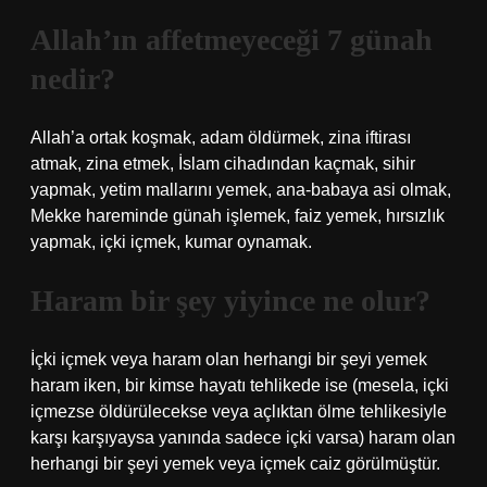
Allah’ın affetmeyeceği 7 günah
nedir?
Allah’a ortak koşmak, adam öldürmek, zina iftirası
atmak, zina etmek, İslam cihadından kaçmak, sihir
yapmak, yetim mallarını yemek, ana-babaya asi olmak,
Mekke hareminde günah işlemek, faiz yemek, hırsızlık
yapmak, içki içmek, kumar oynamak.
Haram bir şey yiyince ne olur?
İçki içmek veya haram olan herhangi bir şeyi yemek
haram iken, bir kimse hayatı tehlikede ise (mesela, içki
içmezse öldürülecekse veya açlıktan ölme tehlikesiyle
karşı karşıyaysa yanında sadece içki varsa) haram olan
herhangi bir şeyi yemek veya içmek caiz görülmüştür.