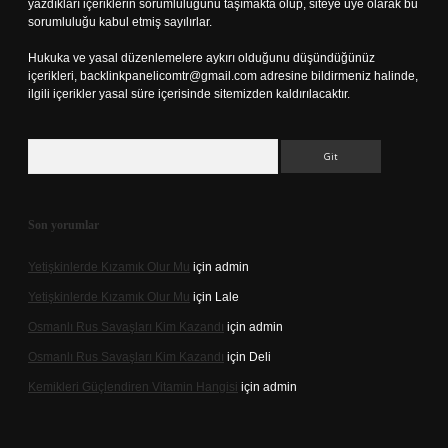
yazdıkları içeriklerin sorumluluğunu taşımakta olup, siteye üye olarak bu
sorumluluğu kabul etmiş sayılırlar.
Hukuka ve yasal düzenlemelere aykırı olduğunu düşündüğünüz
içerikleri,
backlinkpanelicomtr@gmail.com
adresine bildirmeniz halinde,
ilgili içerikler yasal süre içerisinde sitemizden kaldırılacaktır.
Arama
Son yorumlar
Yetişkinlerde Kızamık Olur Mu
için
admin
Yetişkinlerde Kızamık Olur Mu
için
Lale
Osmanlı Rus Savaşları Kim Kazandı
için
admin
Osmanlı Rus Savaşları Kim Kazandı
için
Deli
Kemikleri Güçlendiren Vitamin Hangisi
için
admin