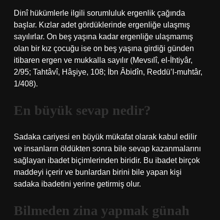
Dinî hükümlerle ilgili sorumluluk ergenlik çağında
başlar. Kızlar adet gördüklerinde ergenliğe ulaşmış
sayılırlar. On beş yaşına kadar ergenliğe ulaşmamış
olan bir kız çocuğu ise on beş yaşına girdiği günden
itibaren ergen ve mukkalla sayılır (Mevsılî, el-İhtiyâr,
2/95; Tahtâvî, Hâşiye, 108; İbn Âbidîn, Reddü’l-muhtâr,
1/408).
En büyük sevap nedir?
Sadaka cariyesi en büyük mükafat olarak kabul edilir
ve insanların öldükten sonra bile sevap kazanmalarını
sağlayan ibadet biçimlerinden biridir. Bu ibadet birçok
maddeyi içerir ve bunlardan birini bile yapan kişi
sadaka ibadetini yerine getirmiş olur.
Bilmeden zina yapmak günah