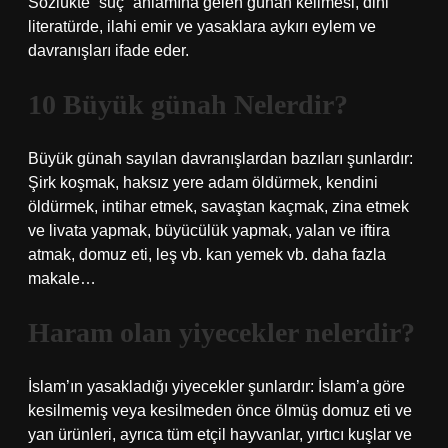
Sözlükte “suç” anlamına gelen günah kelimesi, dini
literatürde, ilahi emir ve yasaklara aykırı eylem ve
davranışları ifade eder.
10 Büyük günah Nelerdir?
Büyük günah sayılan davranışlardan bazıları şunlardır:
Şirk koşmak, haksız yere adam öldürmek, kendini
öldürmek, intihar etmek, savaştan kaçmak, zina etmek
ve livata yapmak, büyücülük yapmak, yalan ve iftira
atmak, domuz eti, leş vb. kan yemek vb. daha fazla
makale…
Haram olan yiyecekler nelerdir?
İslam’ın yasakladığı yiyecekler şunlardır: İslam’a göre
kesilmemiş veya kesilmeden önce ölmüş domuz eti ve
yan ürünleri, ayrıca tüm etçil hayvanlar, yırtıcı kuşlar ve