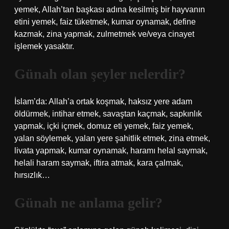
yemek, Allah’tan başkası adına kesilmiş bir hayvanın
etini yemek, faiz tüketmek, kumar oynamak, define
kazmak, zina yapmak, zulmetmek ve/veya cinayet
işlemek yasaktır.
Günah olan şeyler nelerdir?
İslam’da: Allah’a ortak koşmak, haksız yere adam
öldürmek, intihar etmek, savaştan kaçmak, sapkınlık
yapmak, içki içmek, domuz eti yemek, faiz yemek,
yalan söylemek, yalan yere şahitlik etmek, zina etmek,
livata yapmak, kumar oynamak, haramı helal saymak,
helali haram saymak, iftira atmak, kara çalmak,
hırsızlık…
Günah ne anlama gelir?