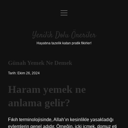
menüyü
Anasayfa
aç
Gizlilik Politikası
Yenilik Dolu Öneriler
Yasal Uyarı
Hayatına tazelik katan pratik fikirler!
Hakkımızda
Günah Yemek Ne Demek
Tarih: Ekim 26, 2024
Haram yemek ne
anlama gelir?
Fıkıh terminolojisinde, Allah’ın kesinlikle yasakladığı
eylemlerin genel adıdır. Örneğin, içki içmek, domuz eti