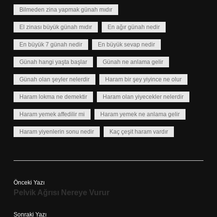
Bilmeden zina yapmak günah mıdır
El zinası büyük günah mıdır
En ağır günah nedir
En büyük 7 günah nedir
En büyük sevap nedir
Günah hangi yaşta başlar
Günah ne anlama gelir
Günah olan şeyler nelerdir
Haram bir şey yiyince ne olur
Haram lokma ne demektir
Haram olan yiyecekler nelerdir
Haram yemek affedilir mi
Haram yemek ne anlama gelir
Haram yiyenlerin sonu nedir
Kaç çeşit haram vardır
Önceki Yazı
Pelvik Ağrısı Nereye Vurur
Sonraki Yazı