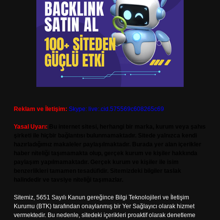
Reklam ve İletişim:
Skype: live:.cid.575569c608265c69
Yasal Uyarı:
Bu internet sitesi, herhangi bir marka, kurum veya şahıs
şirketi ile hiçbir bağlantısı bulunmamaktadır. Sitede yalnızca kendi
hazırladığımız makaleler paylaşılmaktadır. Burada yer alan içerikler
haber niteliği taşımamakta olup, gerçek kurum ve kişiler hakkında
paylaşım yapılmamaktadır. Gerçek kurum ve kişiler ile isim
benzerlikleri tamamen tesadüfidir. Sitemizdeki bilgiler taslak
halindedir ve tavsiye niteliği taşımazlar.
Sitemiz, 5651 Sayılı Kanun gereğince Bilgi Teknolojileri ve İletişim
Kurumu (BTK) tarafından onaylanmış bir Yer Sağlayıcı olarak hizmet
vermektedir. Bu nedenle, sitedeki içerikleri proaktif olarak denetleme