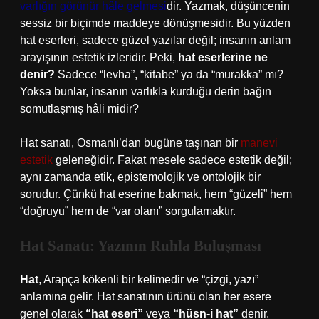
varlığın görünür hâle gelmesi
dir. Yazmak, düşüncenin
sessiz bir biçimde maddeye dönüşmesidir. Bu yüzden
hat eserleri, sadece güzel yazılar değil; insanın anlam
arayışının estetik izleridir. Peki,
hat eserlerine ne
denir?
Sadece “levha”, “kitabe” ya da “murakka” mı?
Yoksa bunlar, insanın varlıkla kurduğu derin bağın
somutlaşmış hâli midir?
Hat sanatı, Osmanlı’dan bugüne taşınan bir
manevi
estetik
geleneğidir. Fakat mesele sadece estetik değil;
aynı zamanda etik, epistemolojik ve ontolojik bir
sorudur. Çünkü hat eserine bakmak, hem “güzeli” hem
“doğruyu” hem de “var olanı” sorgulamaktır.
Hat Sanatı: Yazının Ruhla Buluşması
Hat
, Arapça kökenli bir kelimedir ve “çizgi, yazı”
anlamına gelir. Hat sanatının ürünü olan her esere
genel olarak
“hat eseri”
veya
“hüsn-i hat”
denir.