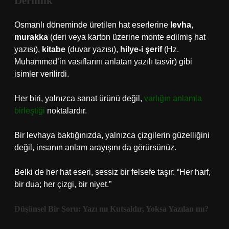
Derinlik
Osmanlı döneminde üretilen hat eserlerine
levha
,
murakka
(deri veya karton üzerine monte edilmiş hat
yazısı),
kitabe
(duvar yazısı),
hilye-i şerif
(Hz.
Muhammed’in vasıflarını anlatan yazılı tasvir) gibi
isimler verilirdi.
Her biri, yalnızca sanat ürünü değil,
varlığın anlamla
birleştiği
noktalardır.
Bir levhaya baktığınızda, yalnızca çizgilerin güzelliğini
değil, insanın anlam arayışını da görürsünüz.
Belki de her hat eseri, sessiz bir felsefe taşır: “Her harf,
bir dua; her çizgi, bir niyet.”
Düşünsel Bir Soru: Yazı mı Kutsaldır, Yoksa Yazılan mı?