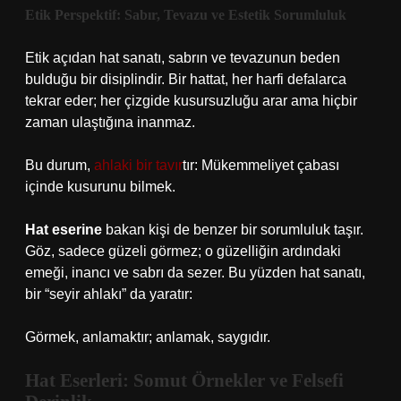
Etik Perspektif: Sabır, Tevazu ve Estetik Sorumluluk
Etik açıdan hat sanatı, sabrın ve tevazunun beden
bulduğu bir disiplindir. Bir hattat, her harfi defalarca
tekrar eder; her çizgide kusursuzluğu arar ama hiçbir
zaman ulaştığına inanmaz.
Bu durum,
ahlaki bir tavır
tır: Mükemmeliyet çabası
içinde kusurunu bilmek.
Hat eserine
bakan kişi de benzer bir sorumluluk taşır.
Göz, sadece güzeli görmez; o güzelliğin ardındaki
emeği, inancı ve sabrı da sezer. Bu yüzden hat sanatı,
bir “seyir ahlakı” da yaratır:
Görmek, anlamaktır; anlamak, saygıdır.
Hat Eserleri: Somut Örnekler ve Felsefi