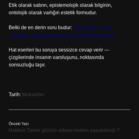
Etik olarak sabrın, epistemolojik olarak bilginin,
ontolojik olarak varlığın estetik formudur.
Belki de en derin soru budur:
Biz yazıya mı ruh
veriyoruz, yoksa yazı mı bize varlık kazandırıyor?
Hat eserleri bu soruya sessizce cevap verir —
çizgilerinde insanın varoluşunu, noktasında
sonsuzluğu taşır.
Tarih:
Makaleler
Önceki Yazı
Haldun Taner günün adamı neden yasaklandı ?