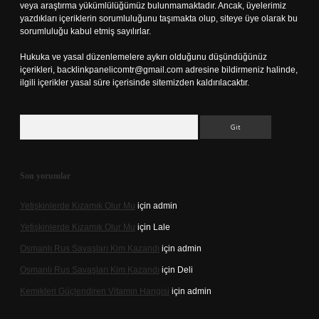
veya araştırma yükümlülüğümüz bulunmamaktadır. Ancak, üyelerimiz
yazdıkları içeriklerin sorumluluğunu taşımakta olup, siteye üye olarak bu
sorumluluğu kabul etmiş sayılırlar.
Hukuka ve yasal düzenlemelere aykırı olduğunu düşündüğünüz
içerikleri,
backlinkpanelicomtr@gmail.com
adresine bildirmeniz halinde,
ilgili içerikler yasal süre içerisinde sitemizden kaldırılacaktır.
Arama
Son yorumlar
Yetişkinlerde Kızamık Olur Mu
için
admin
Yetişkinlerde Kızamık Olur Mu
için
Lale
Osmanlı Rus Savaşları Kim Kazandı
için
admin
Osmanlı Rus Savaşları Kim Kazandı
için
Deli
Kemikleri Güçlendiren Vitamin Hangisi
için
admin