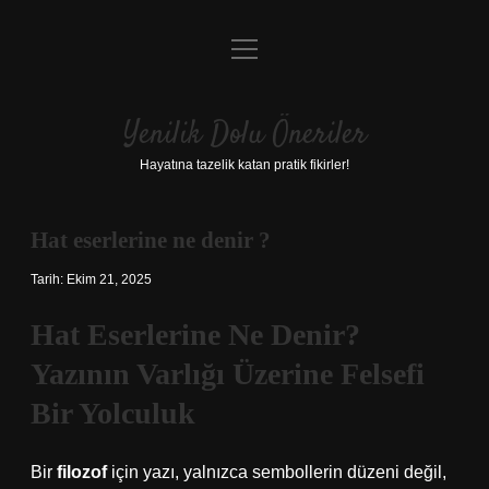
menüyü
Anasayfa
aç
Gizlilik Politikası
Yenilik Dolu Öneriler
Yasal Uyarı
Hayatına tazelik katan pratik fikirler!
Hakkımızda
Hat eserlerine ne denir ?
Tarih: Ekim 21, 2025
Hat Eserlerine Ne Denir?
Yazının Varlığı Üzerine Felsefi
Bir Yolculuk
Bir
filozof
için yazı, yalnızca sembollerin düzeni değil,