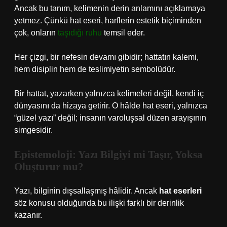
Ancak bu tanım, kelimenin derin anlamını açıklamaya
yetmez. Çünkü hat eseri, harflerin estetik biçiminden
çok, onların
taşıdığı ruhu
temsil eder.
Her çizgi, bir nefesin devamı gibidir; hattatın kalemi,
hem disiplin hem de teslimiyetin sembolüdür.
Bir hattat, yazarken yalnızca kelimeleri değil, kendi iç
dünyasını da hizaya getirir. O hâlde hat eseri, yalnızca
“güzel yazı” değil; insanın varoluşsal düzen arayışının
simgesidir.
Epistemoloji: Yazı Bilgiyi mi Taşır, Yoksa
Oluşturur mu?
Yazı, bilginin dışsallaşmış hâlidir. Ancak
hat eserleri
söz konusu olduğunda bu ilişki farklı bir derinlik
kazanır.