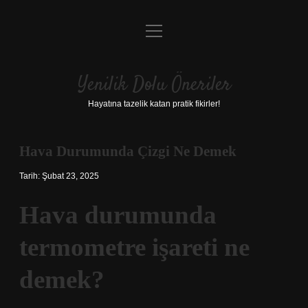
menüyü
Anasayfa
aç
Gizlilik Politikası
Yenilik Dolu Öneriler
Yasal Uyarı
Hayatına tazelik katan pratik fikirler!
Hakkımızda
Hava Durumunda Çizgi Ne Demek
Tarih: Şubat 23, 2025
Hava durumunda
termometre işareti ne
demek?