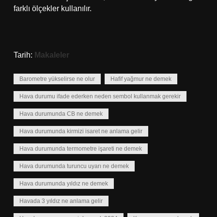
farklı ölçekler kullanılır.
Tarih:
Makaleler
Barometre yükselirse ne olur
Hafif yağmur ne demek
Hava durumu ifade ederken neden sembol kullanmak gerekir
Hava durumunda CB ne demek
Hava durumunda kirmizi isaret ne anlama gelir
Hava durumunda termometre işareti ne demek
Hava durumunda turuncu uyarı ne demek
Hava durumunda yıldız ne demek
Havada 3 yıldız ne anlama gelir