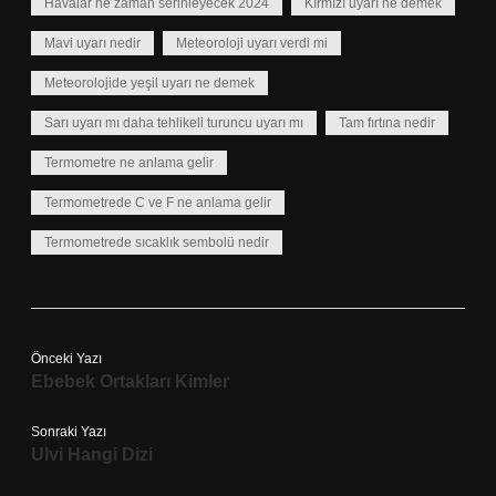
Havalar ne zaman serinleyecek 2024
Kırmızı uyarı ne demek
Mavi uyarı nedir
Meteoroloji uyarı verdi mi
Meteorolojide yeşil uyarı ne demek
Sarı uyarı mı daha tehlikeli turuncu uyarı mı
Tam fırtına nedir
Termometre ne anlama gelir
Termometrede C ve F ne anlama gelir
Termometrede sıcaklık sembolü nedir
Önceki Yazı
Ebebek Ortakları Kimler
Sonraki Yazı
Ulvi Hangi Dizi