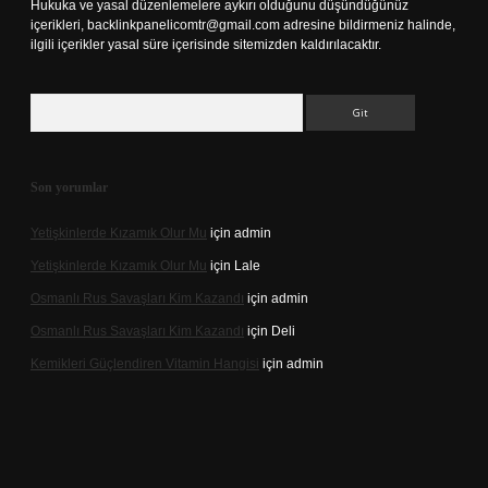
Hukuka ve yasal düzenlemelere aykırı olduğunu düşündüğünüz
içerikleri,
backlinkpanelicomtr@gmail.com
adresine bildirmeniz halinde,
ilgili içerikler yasal süre içerisinde sitemizden kaldırılacaktır.
Arama
Son yorumlar
Yetişkinlerde Kızamık Olur Mu
için
admin
Yetişkinlerde Kızamık Olur Mu
için
Lale
Osmanlı Rus Savaşları Kim Kazandı
için
admin
Osmanlı Rus Savaşları Kim Kazandı
için
Deli
Kemikleri Güçlendiren Vitamin Hangisi
için
admin