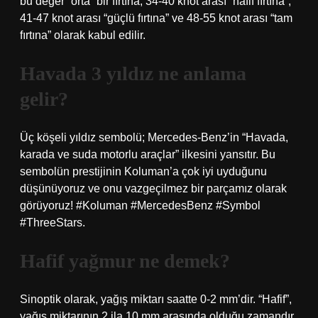
bu değer “orta” bir fırtına, 34-40 knot arası “hafif fırtına”,
41-47 knot arası “güçlü fırtına” ve 48-55 knot arası “tam
fırtına” olarak kabul edilir.
Havada 3 yıldız ne anlama
gelir?
Üç köşeli yıldız sembolü; Mercedes-Benz’in “Havada,
karada ve suda motorlu araçlar” ilkesini yansıtır. Bu
sembolün prestijinin Koluman’a çok iyi uyduğunu
düşünüyoruz ve onu vazgeçilmez bir parçamız olarak
görüyoruz! #Koluman #MercedesBenz #Symbol
#ThreeStars.
Hafif yağmur ne demek?
Sinoptik olarak, yağış miktarı saatte 0-2 mm’dir. “Hafif”,
yağış miktarının 2 ila 10 mm arasında olduğu zamandır.