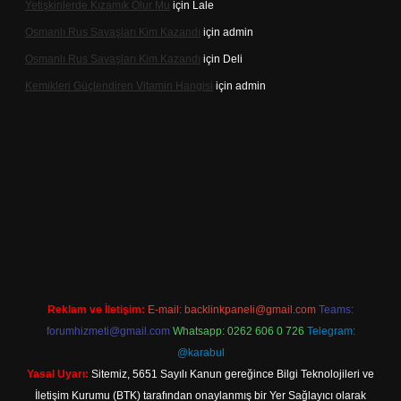
Yetişkinlerde Kızamık Olur Mu
için
Lale
Osmanlı Rus Savaşları Kim Kazandı
için
admin
Osmanlı Rus Savaşları Kim Kazandı
için
Deli
Kemikleri Güçlendiren Vitamin Hangisi
için
admin
line
Reklam ve İletişim:
E-mail:
backlinkpaneli@gmail.com
Teams:
forumhizmeti@gmail.com
Whatsapp: 0262 606 0 726
Telegram:
@karabul
Yasal Uyarı:
Sitemiz, 5651 Sayılı Kanun gereğince Bilgi Teknolojileri ve
İletişim Kurumu (BTK) tarafından onaylanmış bir Yer Sağlayıcı olarak