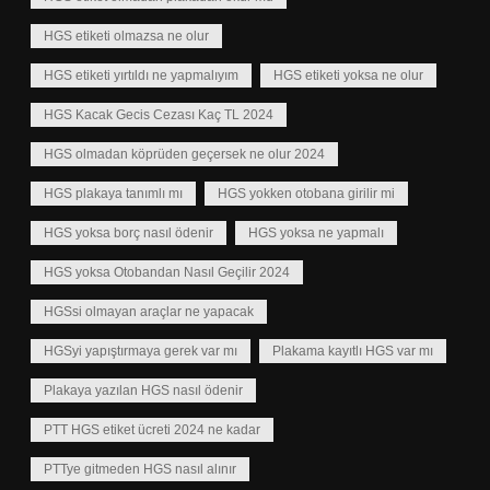
HGS etiketi olmazsa ne olur
HGS etiketi yırtıldı ne yapmalıyım
HGS etiketi yoksa ne olur
HGS Kacak Gecis Cezası Kaç TL 2024
HGS olmadan köprüden geçersek ne olur 2024
HGS plakaya tanımlı mı
HGS yokken otobana girilir mi
HGS yoksa borç nasıl ödenir
HGS yoksa ne yapmalı
HGS yoksa Otobandan Nasıl Geçilir 2024
HGSsi olmayan araçlar ne yapacak
HGSyi yapıştırmaya gerek var mı
Plakama kayıtlı HGS var mı
Plakaya yazılan HGS nasıl ödenir
PTT HGS etiket ücreti 2024 ne kadar
PTTye gitmeden HGS nasıl alınır