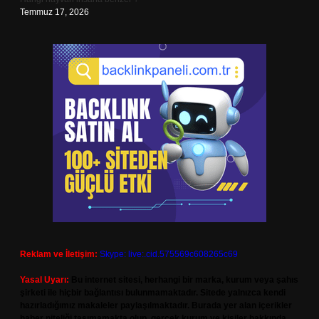
Temmuz 17, 2026
Reklam ve İletişim:
Skype: live:.cid.575569c608265c69
Yasal Uyarı:
Bu internet sitesi, herhangi bir marka, kurum veya şahıs
şirketi ile hiçbir bağlantısı bulunmamaktadır. Sitede yalnızca kendi
hazırladığımız makaleler paylaşılmaktadır. Burada yer alan içerikler
haber niteliği taşımamakta olup, gerçek kurum ve kişiler hakkında