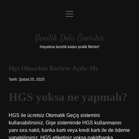
menüyü
Anasayfa
aç
Gizlilik Politikası
Yenilik Dolu Öneriler
Yasal Uyarı
Hayatına tazelik katan pratik fikirler!
Hakkımızda
Hgs Olmadan Bariyer Açılır Mı
Tarih: Şubat 25, 2025
HGS yoksa ne yapmalı?
HGS ile ücretsiz Otomatik Geçiş sistemini
kullanabilirsiniz. Gişe sisteminde HGS kullanmanın
yanı sıra nakit, banka kartı veya kredi kartı ile de ödeme
yapabilirsiniz. HGS etiketiniz yoksa nakit/banka