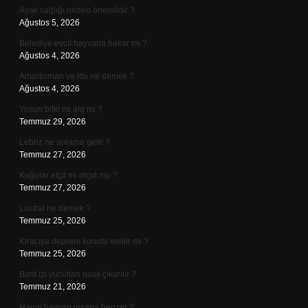
Ayak sağlığı neden önemlidir ?
Ağustos 5, 2026
Belediye evcil hayvana bakar mı ?
Ağustos 4, 2026
Amortisman ve itfa ne demek ?
Ağustos 4, 2026
Yosun bitki mi alg mi ?
Temmuz 29, 2026
Lebriz ne anlama gelir ?
Temmuz 27, 2026
Kuğular etçil mi otçul mu ?
Temmuz 27, 2026
Lustral ne demek ?
Temmuz 25, 2026
Kiracıya deprem konutu verilir mi ?
Temmuz 25, 2026
Bant izi vücuttan nasıl çıkarılır ?
Temmuz 21, 2026
Hangi hayvan insana benzer ?