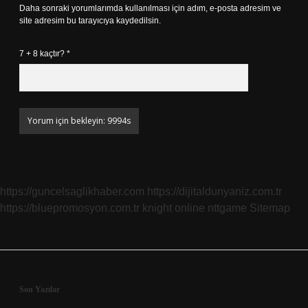
Daha sonraki yorumlarımda kullanılması için adım, e-posta adresim ve
site adresim bu tarayıcıya kaydedilsin.
7 + 8 kaçtır?
*
https://guncelsaglikhaber.com
https://dijitaldunyaniz.com.tr
https://bluepromosyon.com.tr
knight online
nttgame
Sitemap
Sidebar
Son Yazılar