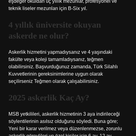
eşdeğer okuldan üç yıllık mezunlar, profesyonel ve
teknik liseler mezunları için B-Six yıl.
4 yıllık üniversite okuyan
askerde ne olur?
Askerlik hizmetini yapmadıysanız ve 4 yaşındaki
fakülte veya koleji tamamladıysanız, teğmen
olabilirsiniz. Başvurduğunuz zamanda, Türk Silahlı
Kuvvetlerinin gereksinimlerine uygun olarak
seçilirseniz Teğmen olarak çalışabilirsiniz.
2025 askerlik Kaç Ay?
MSB yetkilileri, askerlik hizmetinin 3 aya indirileceği
söylentilerinin asılsız olduğunu söyledi. Buna göre;
Yeni bir karar verilmez veya düzenlenmezse, zorunlu
askerlik görevlileri ve özel kişiler için 6 ay, 12 ay