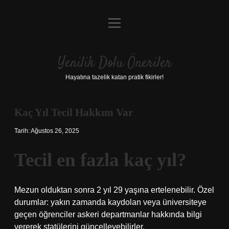
menüyü
Anasayfa
aç
Gizlilik Politikası
Yenilik Dolu Öneriler
Yasal Uyarı
Hayatına tazelik katan pratik fikirler!
Hakkımızda
Kaç Yıl Tecil Hakkım Var
Tarih: Ağustos 26, 2025
Tecil en fazla kaç yıl?
Mezun olduktan sonra 2 yıl 29 yaşına ertelenebilir. Özel
durumlar: yakın zamanda kaydolan veya üniversiteye
geçen öğrenciler askeri departmanlar hakkında bilgi
vererek statülerini güncelleyebilirler.