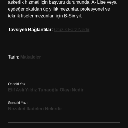
askerlik hizmeti için başvuru durumunda; A- Lise veya
eşdeğer okuldan üç yıllık mezunlar, profesyonel ve
teknik liseler mezunları için B-Six yıl.
Tavsiyeli Bağlantılar:
Otuzik Farz Nedir
Tarih:
Makaleler
Önceki Yazı
Elif Aslı Yıldız Tunaoğlu Olayı Nedir
Sonraki Yazı
Nezaket Ifadeleri Nelerdir