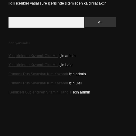
ilgili içerikler yasal süre içerisinde sitemizden kaldırılacaktır.
Arama
Son yorumlar
Yetişkinlerde Kızamık Olur Mu
için
admin
Yetişkinlerde Kızamık Olur Mu
için
Lale
Osmanlı Rus Savaşları Kim Kazandı
için
admin
Osmanlı Rus Savaşları Kim Kazandı
için
Deli
Kemikleri Güçlendiren Vitamin Hangisi
için
admin