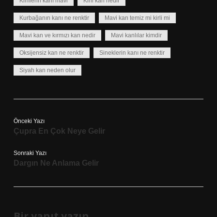
Kimlerin kanı mavi
Kirli kan nedir
Kurbağanın kanı ne renktir
Mavi kan temiz mi kirli mi
Mavi kan ve kırmızı kan nedir
Mavi kanlılar kimdir
Oksijensiz kan ne renktir
Sineklerin kanı ne renktir
Siyah kan neden olur
Önceki Yazı
Çupra En Çok Neye Gelir
Sonraki Yazı
Dargın Ne Anlama Gelir
Bir yanıt yazın