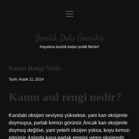
menüyü
Anasayfa
aç
Gizlilik Politikası
Yenilik Dolu Öneriler
Yasal Uyarı
Hayatına tazelik katan pratik fikirler!
Hakkımızda
Kanın Rengi Nedir
Tarih: Aralık 11, 2024
Kanın asıl rengi nedir?
Kandaki oksijen seviyesi yüksekse, yani kan oksijenle
doymuşsa, parlak kırmızı görünür. Ancak kan oksijenle
doymuş değilse, yani yeterli oksijen yoksa, koyu kırmızı
görünür. Aslında kana parlak rengini veren oksijendir.