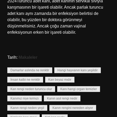
2024Turuncu adet kanı, adet kanının servikal sıvıyla
karışmasının bir işareti olabilir. Ancak parlak turuncu
adet kanı aynı zamanda bir enfeksiyon belirtisi de
olabilir, bu yüzden bir doktora görünmeyi
düşünmelisiniz. Ancak çoğu zaman vajinal
enfeksiyonun erken bir işareti olabilir.
Tarih:
Makaleler
Damarlar aslında ne renktir
Hangi hayvanın kanı yeşildir
İnsan kalbi ne renktir
Kan beyaz mıdır
Kan rengi neden turuncu olur
Kanı hangi organ temizler
Kanımız niye kırmızı
Kanın asıl rengi nedir
Kanın rengi neden yeşil
Kanın rengini nereden alıyor