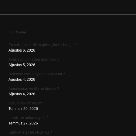
Sidebar
Son Yazılar
En çok tercih edilen güneş kremi hangisi ?
Ağustos 6, 2026
Ayak sağlığı neden önemlidir ?
Ağustos 5, 2026
Belediye evcil hayvana bakar mı ?
Ağustos 4, 2026
Amortisman ve itfa ne demek ?
Ağustos 4, 2026
Yosun bitki mi alg mi ?
Temmuz 29, 2026
Lebriz ne anlama gelir ?
Temmuz 27, 2026
Kuğular etçil mi otçul mu ?