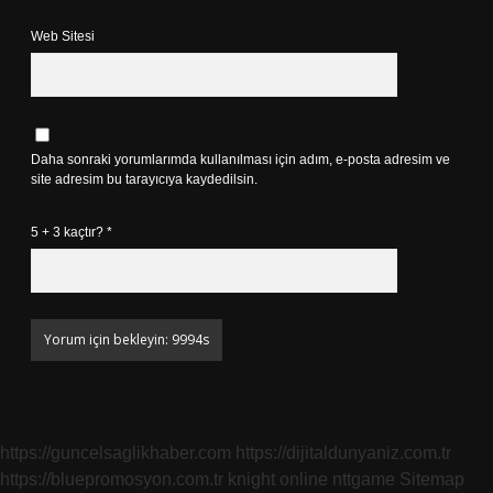
Web Sitesi
Daha sonraki yorumlarımda kullanılması için adım, e-posta adresim ve
site adresim bu tarayıcıya kaydedilsin.
5 + 3 kaçtır?
*
https://guncelsaglikhaber.com
https://dijitaldunyaniz.com.tr
https://bluepromosyon.com.tr
knight online
nttgame
Sitemap