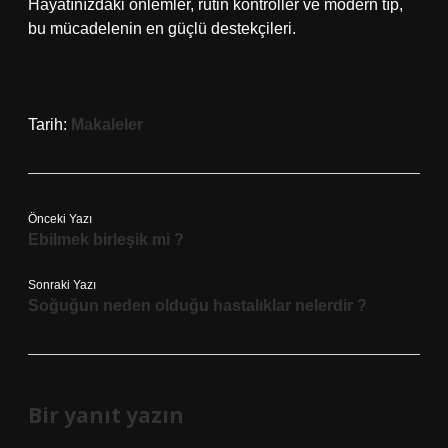
Hayatınızdaki önlemler, rutin kontroller ve modern tıp,
bu mücadelenin en güçlü destekçileri.
Tarih:
Makaleler
Önceki Yazı
Ebilmek birleşik mi ?
Sonraki Yazı
Soğuğun neden olduğu hastalıklar nelerdir ?
Bir yanıt yazın