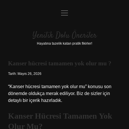
menüyü
Anasayfa
aç
Gizlilik Politikası
Yenilik Dolu Öneriler
Yasal Uyarı
Hayatına tazelik katan pratik fikirler!
Hakkımızda
Kanser hücresi tamamen yok olur mu ?
Tarih: Mayıs 26, 2026
“Kanser hücresi tamamen yok olur mu” konusu son
dönemde oldukça merak ediliyor. Biz de sizler için
detaylı bir içerik hazırladık.
Kanser Hücresi Tamamen Yok
Olur Mu?