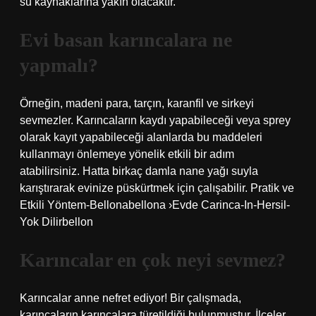
su kaynaklarına yakın olacaktır.
Evi basan karıncalara ne
yapmalı?
Örneğin, madeni para, tarçın, karanfil ve sirkeyi
sevmezler. Karıncaların kaydı yapabileceği veya sprey
olarak kayıt yapabileceği alanlarda bu maddeleri
kullanmayı önlemeye yönelik etkili bir adım
atabilirsiniz. Hatta birkaç damla nane yağı suyla
karıştırarak evinize püskürtmek için çalışabilir. Pratik ve
Etkili Yöntem-Bellonabellona ›Evde Carinca-In-Hersil-
Yok Dilirbellon
Karıncalar en çok neyi sevmez?
Karıncalar anne nefret ediyor! Bir çalışmada,
karıncaların karıncalara türetildiği bulunmuştur. İlçeler