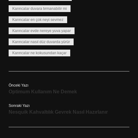
Karıncalar duvara tırmanabilir mi
Karıncalar en çok neyi sevmez
Karıncalar evde nereye yuva yapar
Karıncalar nasıl düz duvarda yürür
Karıncalar ne kokusundan kaçar
Önceki Yazı
Optimum Kullanım Ne Demek
Sonraki Yazı
Nesquik Kahvaltılık Gevrek Nasıl Hazırlanır