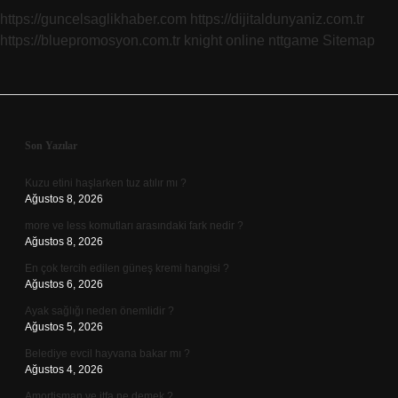
https://guncelsaglikhaber.com
https://dijitaldunyaniz.com.tr
https://bluepromosyon.com.tr
knight online
nttgame
Sitemap
Sidebar
Son Yazılar
Kuzu etini haşlarken tuz atılır mı ?
Ağustos 8, 2026
more ve less komutları arasındaki fark nedir ?
Ağustos 8, 2026
En çok tercih edilen güneş kremi hangisi ?
Ağustos 6, 2026
Ayak sağlığı neden önemlidir ?
Ağustos 5, 2026
Belediye evcil hayvana bakar mı ?
Ağustos 4, 2026
Amortisman ve itfa ne demek ?