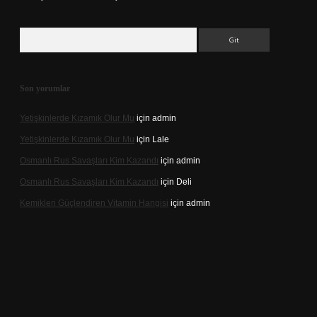
Arama
Son yorumlar
Yetişkinlerde Kızamık Olur Mu
için
admin
Yetişkinlerde Kızamık Olur Mu
için
Lale
Osmanlı Rus Savaşları Kim Kazandı
için
admin
Osmanlı Rus Savaşları Kim Kazandı
için
Deli
Kemikleri Güçlendiren Vitamin Hangisi
için
admin
o.online