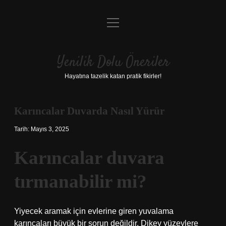
menüyü
Anasayfa
aç
Gizlilik Politikası
Yenilik Dolu Öneriler
Yasal Uyarı
Hayatına tazelik katan pratik fikirler!
Hakkımızda
Karıncalar Duvarda Nasıl Yürür
Tarih: Mayıs 3, 2025
Karıncalar duvara
tırmanabilir mi?
Yiyecek aramak için evlerine giren yuvalama
karıncaları büyük bir sorun değildir. Dikey yüzeylere