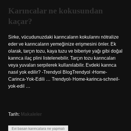
Karıncalar ne kokusundan
kaçar?
Sirke, vücudunuzdaki karıncaların kokularını nötralize
eder ve karıncaların yemeğinize erişmesini önler. Ek
olarak, tarçın tozu, kaya tuzu ve biberiye yağı gibi doğal
karınca ilaç plini listelenebilir. Tarçın tozu karıncaları
veya yuvaları serpilerek kullanılabilir. Evdeki karınca
nasıl yok edilir? -Trendyol BlogTrendyol ›Home-
Carinca-Yok-Edili … Trendyol› Home-karinca-schneil-
yok-edil …
Tarih:
Makaleler
Evi basan karıncalara ne yapmalı