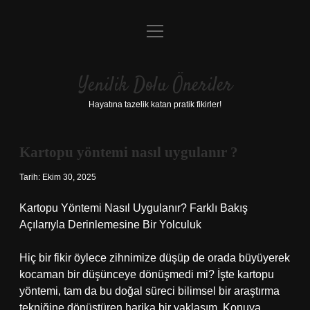
menüyü
Anasayfa
aç
Gizlilik Politikası
Yenilik Dolu Öneriler
Yasal Uyarı
Hayatına tazelik katan pratik fikirler!
Hakkımızda
Kartopu yöntemi nasıl uygulanır ?
Tarih: Ekim 30, 2025
Kartopu Yöntemi Nasıl Uygulanır? Farklı Bakış
Açılarıyla Derinlemesine Bir Yolculuk
Hiç bir fikir öylece zihnimize düşüp de orada büyüyerek
kocaman bir düşünceye dönüşmedi mi? İşte kartopu
yöntemi, tam da bu doğal süreci bilimsel bir araştırma
tekniğine dönüştüren harika bir yaklaşım. Konuya