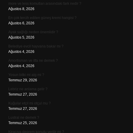
more ve less komutları arasındaki fark nedir ?
Ağustos 8, 2026
En çok tercih edilen güneş kremi hangisi ?
Ağustos 6, 2026
Ayak sağlığı neden önemlidir ?
Ağustos 5, 2026
Belediye evcil hayvana bakar mı ?
Ağustos 4, 2026
Amortisman ve itfa ne demek ?
Ağustos 4, 2026
Yosun bitki mi alg mi ?
Temmuz 29, 2026
Lebriz ne anlama gelir ?
Temmuz 27, 2026
Kuğular etçil mi otçul mu ?
Temmuz 27, 2026
Lustral ne demek ?
Temmuz 25, 2026
Kiracıya deprem konutu verilir mi ?