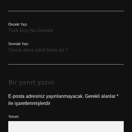
Önceki Yazı
Türk Boy Ne Demek
Sonraki Yazı
Tavuk alma adeti kime ait ?
Bir yanıt yazın
E-posta adresiniz yayınlanmayacak.
Gerekli alanlar
*
ile işaretlenmişlerdir
Yorum