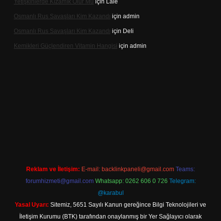
Yetişkinlerde Kızamık Olur Mu
için
Lale
Osmanlı Rus Savaşları Kim Kazandı
için
admin
Osmanlı Rus Savaşları Kim Kazandı
için
Deli
Kemikleri Güçlendiren Vitamin Hangisi
için
admin
nline
Reklam ve İletişim:
E-mail:
backlinkpaneli@gmail.com
Teams:
forumhizmeti@gmail.com
Whatsapp: 0262 606 0 726
Telegram:
@karabul
Yasal Uyarı:
Sitemiz, 5651 Sayılı Kanun gereğince Bilgi Teknolojileri ve
İletişim Kurumu (BTK) tarafından onaylanmış bir Yer Sağlayıcı olarak