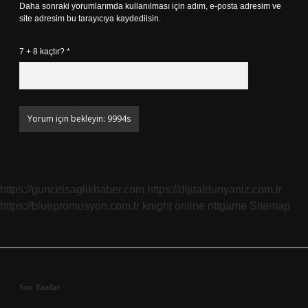
Daha sonraki yorumlarımda kullanılması için adım, e-posta adresim ve
site adresim bu tarayıcıya kaydedilsin.
7 + 8 kaçtır?
*
https://guncelsaglikhaber.com
https://dijitaldunyaniz.com.tr
https://bluepromosyon.com.tr
knight online
nttgame
Sitemap
Sidebar
Son Yazılar