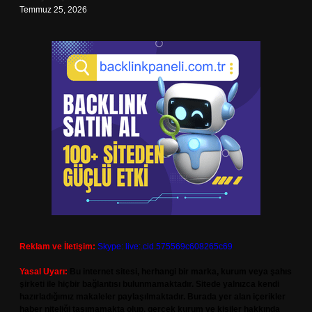
Temmuz 25, 2026
Reklam ve İletişim:
Skype: live:.cid.575569c608265c69
Yasal Uyarı:
Bu internet sitesi, herhangi bir marka, kurum veya şahıs
şirketi ile hiçbir bağlantısı bulunmamaktadır. Sitede yalnızca kendi
hazırladığımız makaleler paylaşılmaktadır. Burada yer alan içerikler
haber niteliği taşımamakta olup, gerçek kurum ve kişiler hakkında