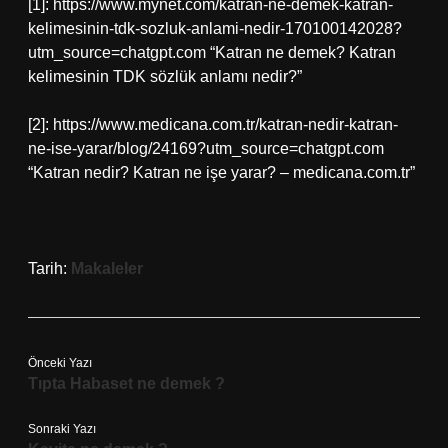
[1]: https://www.mynet.com/katran-ne-demek-katran-
kelimesinin-tdk-sozluk-anlami-nedir-170100142028?
utm_source=chatgpt.com “Katran ne demek? Katran
kelimesinin TDK sözlük anlamı nedir?”
[2]: https://www.medicana.com.tr/katran-nedir-katran-
ne-ise-yarar/blog/24169?utm_source=chatgpt.com
“Katran nedir? Katran ne işe yarar? – medicana.com.tr”
Tarih:
Makaleler
Önceki Yazı
Tıpta Habaset ne demek ?
Sonraki Yazı