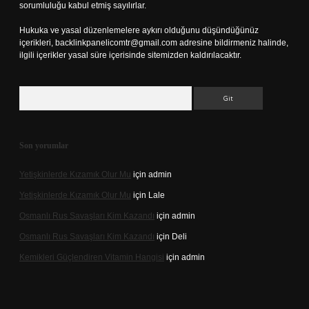
sorumluluğu kabul etmiş sayılırlar.
Hukuka ve yasal düzenlemelere aykırı olduğunu düşündüğünüz
içerikleri,
backlinkpanelicomtr@gmail.com
adresine bildirmeniz halinde,
ilgili içerikler yasal süre içerisinde sitemizden kaldırılacaktır.
Arama
Son yorumlar
Yetişkinlerde Kızamık Olur Mu
için
admin
Yetişkinlerde Kızamık Olur Mu
için
Lale
Osmanlı Rus Savaşları Kim Kazandı
için
admin
Osmanlı Rus Savaşları Kim Kazandı
için
Deli
Kemikleri Güçlendiren Vitamin Hangisi
için
admin