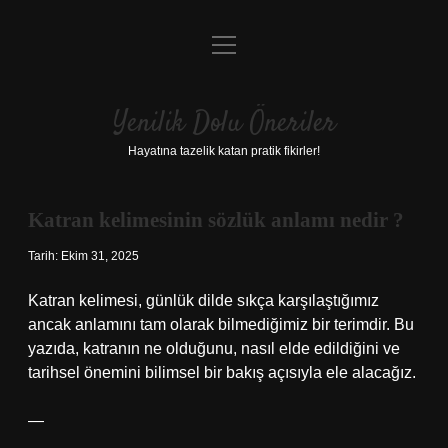
menüyü
Anasayfa
aç
Gizlilik Politikası
Yenilik Dolu Öneriler
Yasal Uyarı
Hayatına tazelik katan pratik fikirler!
Hakkımızda
Katran kelimesinin sözlük anlamı nedir ?
Tarih: Ekim 31, 2025
Katran kelimesi, günlük dilde sıkça karşılaştığımız
ancak anlamını tam olarak bilmediğimiz bir terimdir. Bu
yazıda, katranın ne olduğunu, nasıl elde edildiğini ve
tarihsel önemini bilimsel bir bakış açısıyla ele alacağız.
—