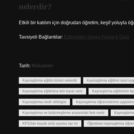
nelerdir?
Etkili bir katılım için doğrudan öğretim, keşif yoluyla ö
Tavsiyeli Bağlantılar:
Edirneden Sonra Hangi Il Gelir
Tarih:
Makaleler
Kaynaştırma eğitim türleri nelerdir
Kaynaştırma eğitimi nasıl uyg
Kaynaştırma eğitimine kim karar verir
Kaynaştırma eğitiminin fay
Kaynaştırma nedir dilbilgisi
Kaynaştırma öğrencilerine uygulana
Kaynaştırma ve bütünleştirme arasındaki fark nedir
Kaynaştırma
KPSSde büyük ünlü uyumu var mı
Öğretmen kaynaştırma öğrenc