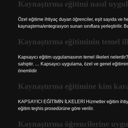
Kaynaştırma eğitimi nasıl uygu
Özel eğitime ihtiyaç duyan öğrenciler, eşit sayıda ve h
kaynaştırma/entegrasyon sunan sınıflara yerleştirilir. 
Kaynaştırma eğitiminin temel ilk
Kapsayıcı eğitim uygulamasının temel ilkeleri nelerdir? 
sahiptir. … Kapsayıcı uygulama, özel ve genel eğitimi
önemlidir
Kaynaştırma eğitimine kim kara
KAPSAYICI EĞİTİMİN İLKELERİ Hizmetler eğitim ihtiyaçla
eğitim teşhis prosedürüne göre verilir.
Kaynaştırma öğrencilerine uygu