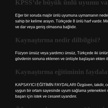
KPSS’de büyük ünlü uyumu va
Eğer bir soruda majör ünlü uyumuna uymamanın nedenin
sahip bir kelime arayın. Türkçede 8 ünlü harf vardır. M
ve dar veya geniş olmasına bağlıdır.
Kaynaştırma nedir dilbilgisi?
Füzyon ünsüz veya yardımcı ünsüz, Türkçede iki ünlünü
gövdenin sonuna eklenen ve ünlüyle başlayan ekten ön
Kaynaştırma eğitiminin faydalar
KAPSAYICI EĞİTİMİN FAYDALARI Özgüven, takdir, cesare
uygun bir ortam sayesinde uyum sağlama yetenekleri ve
başarı için istek ve cesaret uyandırır.