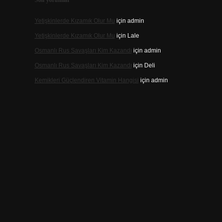
Son yorumlar
Yetişkinlerde Kızamık Olur Mu
için
admin
Yetişkinlerde Kızamık Olur Mu
için
Lale
Osmanlı Rus Savaşları Kim Kazandı
için
admin
Osmanlı Rus Savaşları Kim Kazandı
için
Deli
Kemikleri Güçlendiren Vitamin Hangisi
için
admin