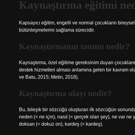
Kaynaştırma eğitimi ne
Kapsayıcı eğitim, engelli ve normal çocukların bireysell
bütünleşmelerini sağlama sürecidir.
Kaynaştırmanın tanımı nedir?
Kaynaştırma, özel eğitime gereksinim duyan çocukların
destek hizmetleri alması anlamına gelen bir kavram ola
ve Batu, 2015; Metin, 2018).
Kaynaştırma olayı nedir?
Bu, bileşik bir sözcüğü oluşturan ilk sözcüğün sonunda
neden (< ne için), nasıl (< gerçek olan şey), ne var ne y
doksan (< dokuz on), kardeş (< kardeş).