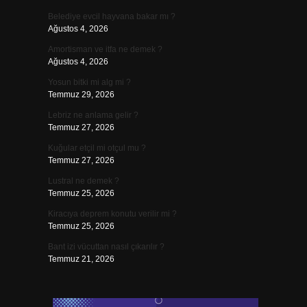
Belediye evcil hayvana bakar mı ?
Ağustos 4, 2026
Amortisman ve itfa ne demek ?
Ağustos 4, 2026
Yosun bitki mi alg mi ?
Temmuz 29, 2026
Lebriz ne anlama gelir ?
Temmuz 27, 2026
Kuğular etçil mi otçul mu ?
Temmuz 27, 2026
Lustral ne demek ?
Temmuz 25, 2026
Kiracıya deprem konutu verilir mi ?
Temmuz 25, 2026
Bant izi vücuttan nasıl çıkarılır ?
Temmuz 21, 2026