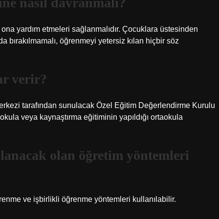
ine nasıl davranmalı?
e ona yardım etmeleri sağlanmalıdır. Çocuklara üstesinden
nda bırakılmamalı, öğrenmeyi yetersiz kılan hiçbir söz
r verir?
 Merkezi tarafından sunulacak Özel Eğitim Değerlendirme Kurulu
okula veya kaynaştırma eğitiminin yapıldığı ortaokula
lanacak olan öğretim yöntemleri
ğrenme ve işbirlikli öğrenme yöntemleri kullanılabilir.