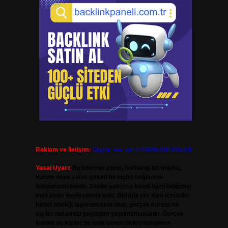
Reklam ve İletişim:
Skype: live:.cid.575569c608265c69
Yasal Uyarı:
Bu internet sitesi, herhangi bir marka,
kurum veya şahıs şirketi ile hiçbir bağlantısı
bulunmamaktadır. Sitede yalnızca kendi hazırladığımız
makaleler paylaşılmaktadır. Burada yer alan içerikler
haber niteliği taşımamakta olup, gerçek kurum ve
kişiler hakkında paylaşım yapılmamaktadır. Gerçek
kurum ve kişiler ile isim benzerlikleri tamamen