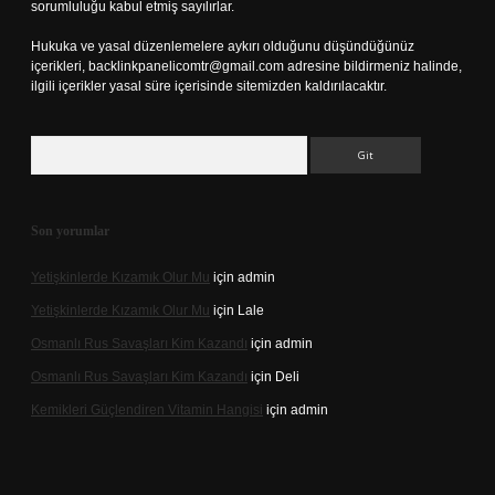
sorumluluğu kabul etmiş sayılırlar.
Hukuka ve yasal düzenlemelere aykırı olduğunu düşündüğünüz
içerikleri,
backlinkpanelicomtr@gmail.com
adresine bildirmeniz halinde,
ilgili içerikler yasal süre içerisinde sitemizden kaldırılacaktır.
Arama
Son yorumlar
Yetişkinlerde Kızamık Olur Mu
için
admin
Yetişkinlerde Kızamık Olur Mu
için
Lale
Osmanlı Rus Savaşları Kim Kazandı
için
admin
Osmanlı Rus Savaşları Kim Kazandı
için
Deli
Kemikleri Güçlendiren Vitamin Hangisi
için
admin