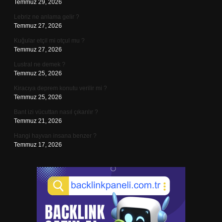
Temmuz 29, 2026
Lebriz ne anlama gelir ?
Temmuz 27, 2026
Kuğular etçil mi otçul mu ?
Temmuz 27, 2026
Lustral ne demek ?
Temmuz 25, 2026
Kiracıya deprem konutu verilir mi ?
Temmuz 25, 2026
Bant izi vücuttan nasıl çıkarılır ?
Temmuz 21, 2026
Hangi hayvan insana benzer ?
Temmuz 17, 2026