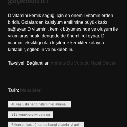
güçlendirir?
D vitamini kemik sağlığı için en önemli vitaminlerden
biridir. Gıdalardan kalsiyum emilimine büyük katkı
sağlayan D vitamini, kemik büyümesinde ve oluşum ile
yıkım arasındaki dengede de önemli rol oynar. D
vitamini eksikliği olan kişilerde kemikler kolayca
kırılabilir, eğilebilir ve bükülebilir.
Tavsiyeli Bağlantılar:
Ahirette Bu Vücudu Nasıl Olacak
Tarih:
Makaleler
40 yaş üstü hangi vitaminler alınmalı
B12 kemiklere iyi gelir mi
Eklem ve kas ağrılarına hangi vitamin iyi gelir