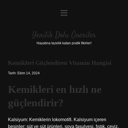
menüyü
Anasayfa
aç
Gizlilik Politikası
Yenilik Dolu Öneriler
Yasal Uyarı
Hayatına tazelik katan pratik fikirler!
Hakkımızda
Kemikleri Güçlendiren Vitamin Hangisi
Tarih: Ekim 14, 2024
Kemikleri en hızlı ne
güçlendirir?
Kalsiyum: Kemiklerin lokomotifi. Kalsiyum içeren
besinler; süt ve süt ürünleri, soya fasulyesi, fıstık, ceviz,