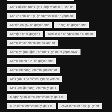
Kas Güçlendirmek İçin Hangi vitamin Kullanılır
Kas ve kemikleri güçlendirmek için ne yapmalı
Kasları en çok ne güçlendirir
Kemiği ne güçlendirir
Kemiğin nasıl güçlenir
Kemik için hangi vitamin alınmalı
Kemik kaynamasını ne hızlandırır
Kemik yoğunluğunu artırmak için neler yapmalıyız
Kemikleri en hızlı ne güçlendirir
Kemikleri hangi vitamin güçlendirir
Kırık çabuk iyileşmesi için ne yemeli
Kırık kemiğe hangi vitamin iyi gelir
Magnezyum kemik erimesine iyi gelir mi
Muz kemik erimesine iyi gelir mi
Zayıf kemikler nasıl güçlenir