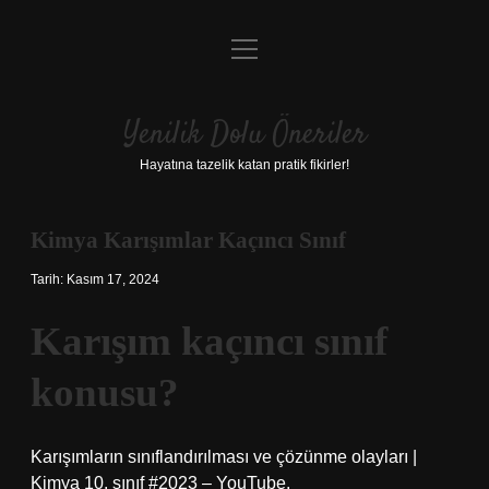
menüyü
Anasayfa
aç
Gizlilik Politikası
Yenilik Dolu Öneriler
Yasal Uyarı
Hayatına tazelik katan pratik fikirler!
Hakkımızda
Kimya Karışımlar Kaçıncı Sınıf
Tarih: Kasım 17, 2024
Karışım kaçıncı sınıf
konusu?
Karışımların sınıflandırılması ve çözünme olayları |
Kimya 10. sınıf #2023 – YouTube.