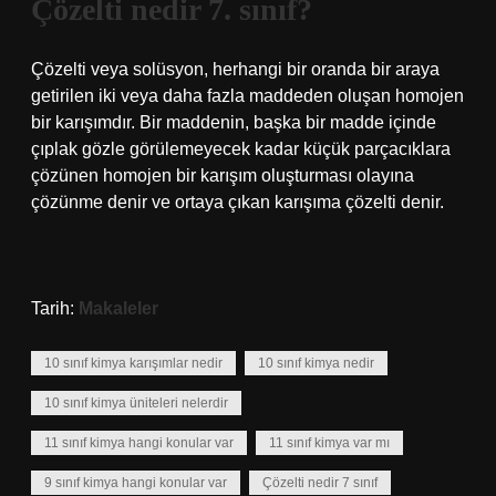
Çözelti nedir 7. sınıf?
Çözelti veya solüsyon, herhangi bir oranda bir araya
getirilen iki veya daha fazla maddeden oluşan homojen
bir karışımdır. Bir maddenin, başka bir madde içinde
çıplak gözle görülemeyecek kadar küçük parçacıklara
çözünen homojen bir karışım oluşturması olayına
çözünme denir ve ortaya çıkan karışıma çözelti denir.
Tarih:
Makaleler
10 sınıf kimya karışımlar nedir
10 sınıf kimya nedir
10 sınıf kimya üniteleri nelerdir
11 sınıf kimya hangi konular var
11 sınıf kimya var mı
9 sınıf kimya hangi konular var
Çözelti nedir 7 sınıf