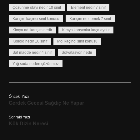
Çözünme olayı nedir 10 sınıf
Element nedir 7 sınıf
Karışım kaçıncı sınıf konusu
Karışım ne demek 7 sınıf
Kimya adı karışım nedir
Kimya karışımlar kaça ayrılır
Kolloid nedir 10 sınıf
Mol kaçıncı sınıf konusu
Saf madde nedir 4 sınıf
Solvatasyon nedir
Yağ suda neden çözünmez
Önceki Yazı
Gerdek Gecesi Sağdıç Ne Yapar
Sonraki Yazı
Kök Dizin Neresi