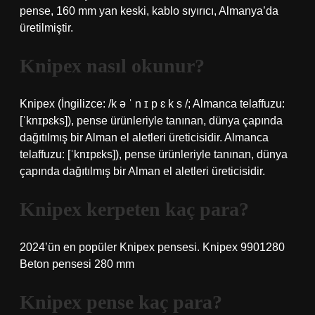
pense, 160 mm yan keski, kablo sıyırıcı, Almanya’da
üretilmiştir.
Knipex nasıl okunur?
Knipex (İngilizce: /k ə ˈ n ɪ p ɛ k s /; Almanca telaffuzu:
[ˈknɪpɛks]), pense ürünleriyle tanınan, dünya çapında
dağıtılmış bir Alman el aletleri üreticisidir. Almanca
telaffuzu: [ˈknɪpɛks]), pense ürünleriyle tanınan, dünya
çapında dağıtılmış bir Alman el aletleri üreticisidir.
Knipex kerpeten kaç para?
2024’ün en popüler Knipex pensesi. Knipex 9901280
Beton pensesi 280 mm
Knipex pense kaç para?