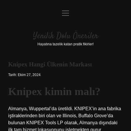
menüyü
Anasayfa
aç
Gizlilik Politikası
Yenilik Dolu Öneriler
Yasal Uyarı
Hayatına tazelik katan pratik fikirler!
Hakkımızda
Knipex Hangi Ülkenin Markası
Tarih: Ekim 27, 2024
Knipex kimin malı?
Almanya, Wuppertal’da üretildi. KNIPEX’in ana fabrika
iştiraklerinden biri olan ve Illinois, Buffalo Grove’da
bulunan KNIPEX Tools LP olarak, Almanya dışındaki
ilk tam hizmet lokasyonunu işletmekten gurur