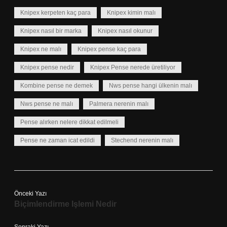
Knipex kerpeten kaç para
Knipex kimin malı
Knipex nasıl bir marka
Knipex nasıl okunur
Knipex ne malı
Knipex pense kaç para
Knipex pense nedir
Knipex Pense nerede üretiliyor
Kombine pense ne demek
Nws pense hangi ülkenin malı
Nws pense ne malı
Palmera nerenin malı
Pense alırken nelere dikkat edilmeli
Pense ne zaman icat edildi
Stechend nerenin malı
Önceki Yazı
Biçimlendirme Işlemi Nedir