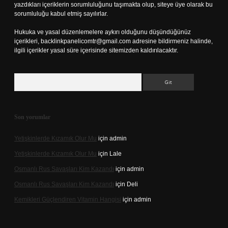
yazdıkları içeriklerin sorumluluğunu taşımakta olup, siteye üye olarak bu
sorumluluğu kabul etmiş sayılırlar.
Hukuka ve yasal düzenlemelere aykırı olduğunu düşündüğünüz
içerikleri,
backlinkpanelicomtr@gmail.com
adresine bildirmeniz halinde,
ilgili içerikler yasal süre içerisinde sitemizden kaldırılacaktır.
Arama
Son yorumlar
Yetişkinlerde Kızamık Olur Mu
için
admin
Yetişkinlerde Kızamık Olur Mu
için
Lale
Osmanlı Rus Savaşları Kim Kazandı
için
admin
Osmanlı Rus Savaşları Kim Kazandı
için
Deli
Kemikleri Güçlendiren Vitamin Hangisi
için
admin