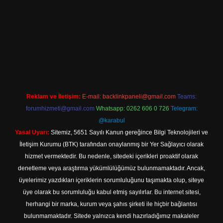
ine
Reklam ve İletişim:
E-mail:
backlinkpaneli@gmail.com
Teams:
forumhizmeti@gmail.com
Whatsapp: 0262 606 0 726
Telegram:
@karabul
Yasal Uyarı:
Sitemiz, 5651 Sayılı Kanun gereğince Bilgi Teknolojileri ve
İletişim Kurumu (BTK) tarafından onaylanmış bir Yer Sağlayıcı olarak
hizmet vermektedir. Bu nedenle, sitedeki içerikleri proaktif olarak
denetleme veya araştırma yükümlülüğümüz bulunmamaktadır. Ancak,
üyelerimiz yazdıkları içeriklerin sorumluluğunu taşımakta olup, siteye
üye olarak bu sorumluluğu kabul etmiş sayılırlar. Bu internet sitesi,
herhangi bir marka, kurum veya şahıs şirketi ile hiçbir bağlantısı
bulunmamaktadır. Sitede yalnızca kendi hazırladığımız makaleler