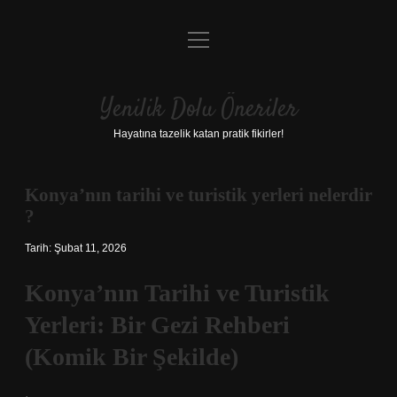
menüyü
Anasayfa
aç
Gizlilik Politikası
Yenilik Dolu Öneriler
Yasal Uyarı
Hayatına tazelik katan pratik fikirler!
Hakkımızda
Konya’nın tarihi ve turistik yerleri nelerdir
?
Tarih: Şubat 11, 2026
Konya’nın Tarihi ve Turistik
Yerleri: Bir Gezi Rehberi
(Komik Bir Şekilde)