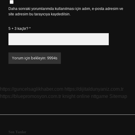
Daha sonraki yorumlarımda kullanılması için adım, e-posta adresim ve
site adresim bu tarayıcıya kaydedilsin.
5 + 3 kaçtır?
*
https://guncelsaglikhaber.com
https://dijitaldunyaniz.com.tr
https://bluepromosyon.com.tr
knight online
nttgame
Sitemap
Son Yazılar