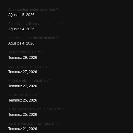
Sidebar
Ayak sağlığı neden önemlidir ?
Ağustos 5, 2026
Belediye evcil hayvana bakar mı ?
Ağustos 4, 2026
Amortisman ve itfa ne demek ?
Ağustos 4, 2026
Yosun bitki mi alg mi ?
Temmuz 29, 2026
Lebriz ne anlama gelir ?
Temmuz 27, 2026
Kuğular etçil mi otçul mu ?
Temmuz 27, 2026
Lustral ne demek ?
Temmuz 25, 2026
Kiracıya deprem konutu verilir mi ?
Temmuz 25, 2026
Bant izi vücuttan nasıl çıkarılır ?
Temmuz 21, 2026