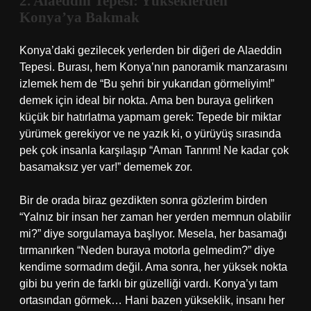
2. Alaeddin Tepesi: Yükseklerden
Konya’ya Bakmak
Konya’daki gezilecek yerlerden bir diğeri de Alaeddin
Tepesi. Burası, hem Konya’nın panoramik manzarasını
izlemek hem de “Bu şehri bir yukarıdan görmeliyim!”
demek için ideal bir nokta. Ama ben buraya gelirken
küçük bir hatırlatma yapmam gerek: Tepede bir miktar
yürümek gerekiyor ve ne yazık ki, o yürüyüş sırasında
pek çok insanla karşılaşıp “Aman Tanrım! Ne kadar çok
basamaksız yer var!” dememek zor.
Bir de orada biraz gezdikten sonra gözlerim birden
“Yalnız bir insan her zaman her yerden memnun olabilir
mi?” diye sorgulamaya başlıyor. Mesela, her basamağı
tırmanırken “Neden buraya motorla gelmedim?” diye
kendime sormadım değil. Ama sonra, her yüksek nokta
gibi bu yerin de farklı bir güzelliği vardı. Konya’yı tam
ortasından görmek… Hani bazen yükseklik, insanı her