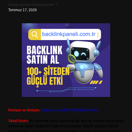
Hangi hayvan insana benzer ?
Temmuz 17, 2026
Reklam ve İletişim:
Skype: live:.cid.575569c608265c69
Yasal Uyarı:
Bu internet sitesi, herhangi bir marka, kurum veya şahıs
şirketi ile hiçbir bağlantısı bulunmamaktadır. Sitede yalnızca kendi
hazırladığımız makaleler paylaşılmaktadır. Burada yer alan içerikler