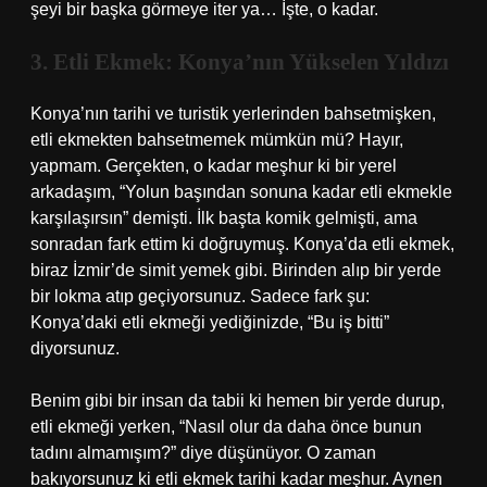
şeyi bir başka görmeye iter ya… İşte, o kadar.
3. Etli Ekmek: Konya’nın Yükselen Yıldızı
Konya’nın tarihi ve turistik yerlerinden bahsetmişken,
etli ekmekten bahsetmemek mümkün mü? Hayır,
yapmam. Gerçekten, o kadar meşhur ki bir yerel
arkadaşım, “Yolun başından sonuna kadar etli ekmekle
karşılaşırsın” demişti. İlk başta komik gelmişti, ama
sonradan fark ettim ki doğruymuş. Konya’da etli ekmek,
biraz İzmir’de simit yemek gibi. Birinden alıp bir yerde
bir lokma atıp geçiyorsunuz. Sadece fark şu:
Konya’daki etli ekmeği yediğinizde, “Bu iş bitti”
diyorsunuz.
Benim gibi bir insan da tabii ki hemen bir yerde durup,
etli ekmeği yerken, “Nasıl olur da daha önce bunun
tadını almamışım?” diye düşünüyor. O zaman
bakıyorsunuz ki etli ekmek tarihi kadar meşhur. Aynen