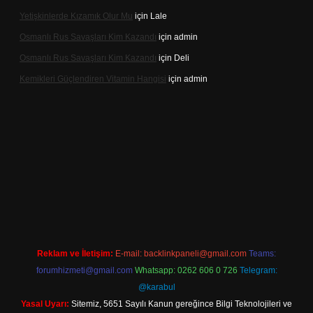
Yetişkinlerde Kızamık Olur Mu
için
Lale
Osmanlı Rus Savaşları Kim Kazandı
için
admin
Osmanlı Rus Savaşları Kim Kazandı
için
Deli
Kemikleri Güçlendiren Vitamin Hangisi
için
admin
online
Reklam ve İletişim:
E-mail:
backlinkpaneli@gmail.com
Teams:
forumhizmeti@gmail.com
Whatsapp: 0262 606 0 726
Telegram:
@karabul
Yasal Uyarı:
Sitemiz, 5651 Sayılı Kanun gereğince Bilgi Teknolojileri ve