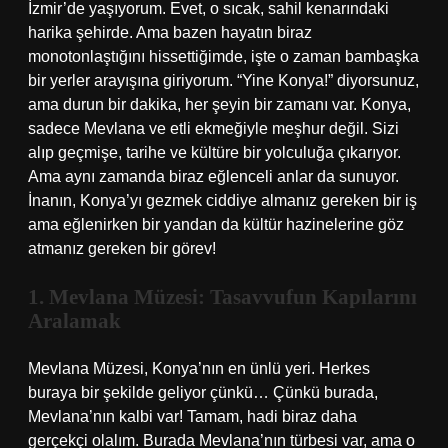
İzmir’de yaşıyorum. Evet, o sıcak, sahil kenarındaki
harika şehirde. Ama bazen hayatın biraz
monotonlaştığını hissettiğimde, işte o zaman bambaşka
bir yerler arayışına giriyorum. “Yine Konya!” diyorsunuz,
ama durun bir dakika, her şeyin bir zamanı var. Konya,
sadece Mevlana ve etli ekmeğiyle meşhur değil. Sizi
alıp geçmişe, tarihe ve kültüre bir yolculuğa çıkarıyor.
Ama aynı zamanda biraz eğlenceli anlar da sunuyor.
İnanın, Konya’yı gezmek ciddiye almanız gereken bir iş
ama eğlenirken bir yandan da kültür hazinelerine göz
atmanız gereken bir görev!
1. Mevlana Müzesi: Tasavvufun Kapılarını
Aralamak
Mevlana Müzesi, Konya’nın en ünlü yeri. Herkes
buraya bir şekilde geliyor çünkü… Çünkü burada,
Mevlana’nın kalbi var! Tamam, hadi biraz daha
gerçekçi olalım. Burada Mevlana’nın türbesi var, ama o