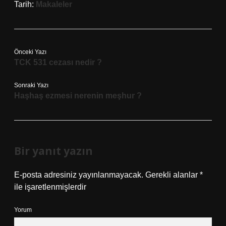
Tarih:
Makaleler
Önceki Yazı
TCK 531 cezası nedir ?
Sonraki Yazı
Haşhaş ezmesi nerenin meşhur ?
Bir yanıt yazın
E-posta adresiniz yayınlanmayacak.
Gerekli alanlar
*
ile işaretlenmişlerdir
Yorum