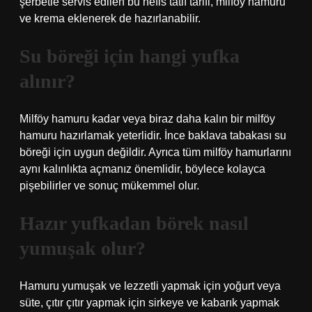
şerbetle servis edilen bu nefis tatlı tarifi, milföy hamuru
ve krema eklenerek de hazırlanabilir.
Su böreği için hangi yufka
alınır?
Milföy hamuru kadar veya biraz daha kalın bir milföy
hamuru hazırlamak yeterlidir. İnce baklava tabakası su
böreği için uygun değildir. Ayrıca tüm milföy hamurlarını
aynı kalınlıkta açmanız önemlidir, böylece kolayca
pişebilirler ve sonuç mükemmel olur.
Hazır yufkadan börek nasıl
yumuşak olur?
Hamuru yumuşak ve lezzetli yapmak için yoğurt veya
süte, çıtır çıtır yapmak için sirkeye ve kabarık yapmak