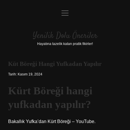
menüyü
Anasayfa
aç
Gizlilik Politikası
Yenilik Dolu Öneriler
Yasal Uyarı
Hayatına tazelik katan pratik fikirler!
Hakkımızda
Küt Böreği Hangi Yufkadan Yapılır
Tarih: Kasım 19, 2024
Kürt Böreği hangi
yufkadan yapılır?
Bakallık Yufka’dan Kürt Böreği – YouTube.