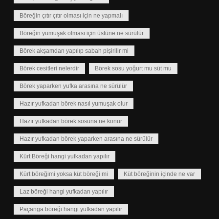
Böreğin çıtır çıtır olması için ne yapmalı
Böreğin yumuşak olması için üstüne ne sürülür
Börek akşamdan yapılıp sabah pişirilir mi
Börek cesitleri nelerdir
Börek sosu yoğurt mu süt mu
Börek yaparken yufka arasına ne sürülür
Hazır yufkadan börek nasıl yumuşak olur
Hazır yufkadan börek sosuna ne konur
Hazır yufkadan börek yaparken arasına ne sürülür
Kürt Böreği hangi yufkadan yapılır
Kürt böreğimi yoksa küt böreği mi
Küt böreğinin içinde ne var
Laz böreği hangi yufkadan yapılır
Paçanga böreği hangi yufkadan yapılır