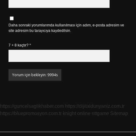
Daha sonraki yorumlarımda kullanılması için adım, e-posta adresim ve
site adresim bu tarayıcıya kaydedilsin.
7 + 8 kaçtır?
*
https://guncelsaglikhaber.com
https://dijitaldunyaniz.com.tr
https://bluepromosyon.com.tr
knight online
nttgame
Sitemap