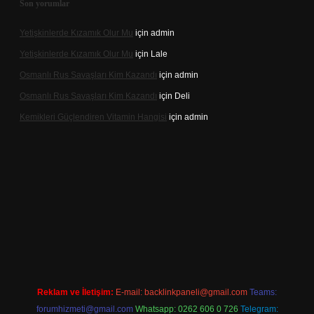
Son yorumlar
Yetişkinlerde Kızamık Olur Mu
için
admin
Yetişkinlerde Kızamık Olur Mu
için
Lale
Osmanlı Rus Savaşları Kim Kazandı
için
admin
Osmanlı Rus Savaşları Kim Kazandı
için
Deli
Kemikleri Güçlendiren Vitamin Hangisi
için
admin
ne
Reklam ve İletişim:
E-mail:
backlinkpaneli@gmail.com
Teams:
forumhizmeti@gmail.com
Whatsapp: 0262 606 0 726
Telegram: