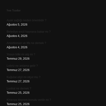
Sidebar
Son Yazılar
Ayak sağlığı neden önemlidir ?
Ağustos 5, 2026
Belediye evcil hayvana bakar mı ?
Ağustos 4, 2026
Amortisman ve itfa ne demek ?
Ağustos 4, 2026
Yosun bitki mi alg mi ?
Temmuz 29, 2026
Lebriz ne anlama gelir ?
Temmuz 27, 2026
Kuğular etçil mi otçul mu ?
Temmuz 27, 2026
Lustral ne demek ?
Temmuz 25, 2026
Kiracıya deprem konutu verilir mi ?
Temmuz 25, 2026