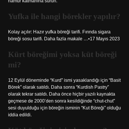
hamur katmanına sürün.
Yufka ile hangi börekler yapılır?
Kolay açılır: Hazır yufka böreği tarifi. Fırında sigara
böreği sosu tarifi. Daha fazla makale …•17 Mayıs 2023
Kürt böreğimi yoksa küt böreği
mi?
12 Eylül döneminde “Kurd” ismi yasaklandığı için “Basit
Börek” olarak satıldı. Daha sonra “Kurdish Pastry”
olarak tekrar satıldı. Daha önce hiçbir yazılı kaynakta
geçmese de 2000’den sonra kesildiğinde “chut-chut”
sesi duyulduğu için böreğin isminin “Kut Böreği” olduğu
iddia edildi.