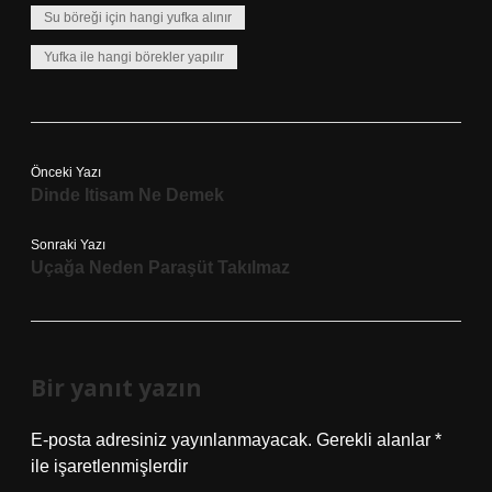
Su böreği için hangi yufka alınır
Yufka ile hangi börekler yapılır
Önceki Yazı
Dinde Itisam Ne Demek
Sonraki Yazı
Uçağa Neden Paraşüt Takılmaz
Bir yanıt yazın
E-posta adresiniz yayınlanmayacak.
Gerekli alanlar
*
ile işaretlenmişlerdir