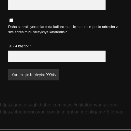
Daha sonraki yorumlarımda kullanılması için adım, e-posta adresim ve
site adresim bu tarayıcıya kaydedilsin.
10 - 4 kaçtır?
*
https://guncelsaglikhaber.com
https://dijitaldunyaniz.com.tr
https://bluepromosyon.com.tr
knight online
nttgame
Sitemap