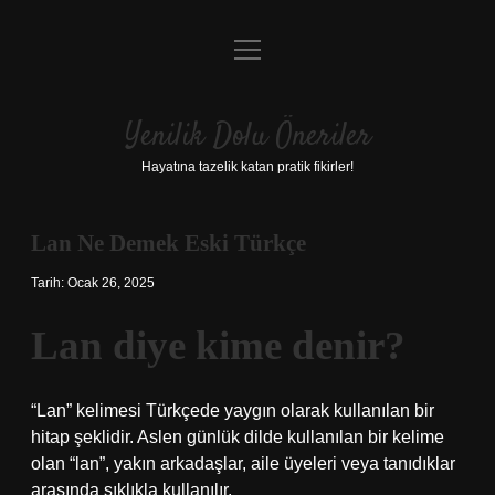
menüyü
Anasayfa
aç
Gizlilik Politikası
Yenilik Dolu Öneriler
Yasal Uyarı
Hayatına tazelik katan pratik fikirler!
Hakkımızda
Lan Ne Demek Eski Türkçe
Tarih: Ocak 26, 2025
Lan diye kime denir?
“Lan” kelimesi Türkçede yaygın olarak kullanılan bir
hitap şeklidir. Aslen günlük dilde kullanılan bir kelime
olan “lan”, yakın arkadaşlar, aile üyeleri veya tanıdıklar
arasında sıklıkla kullanılır.