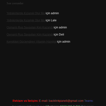
Son yorumlar
Yetişkinlerde Kızamık Olur Mu
için
admin
Yetişkinlerde Kızamık Olur Mu
için
Lale
Osmanlı Rus Savaşları Kim Kazandı
için
admin
Osmanlı Rus Savaşları Kim Kazandı
için
Deli
Kemikleri Güçlendiren Vitamin Hangisi
için
admin
line
Reklam ve İletişim:
E-mail:
backlinkpaneli@gmail.com
Teams: