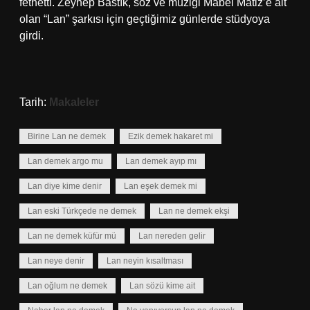
fethetti. Zeynep Bastık, söz ve müziği Mabel Matiz’e ait
olan “Lan” şarkısı için geçtiğimiz günlerde stüdyoya
girdi.
Tarih:
Makaleler
Birine Lan ne demek
Ezik demek hakaret mi
Lan demek argo mu
Lan demek ayıp mı
Lan diye kime denir
Lan eşek demek mi
Lan eski Türkçede ne demek
Lan ne demek ekşi
Lan ne demek küfür mü
Lan nereden gelir
Lan neye denir
Lan neyin kısaltması
Lan oğlum ne demek
Lan sözü kime ait