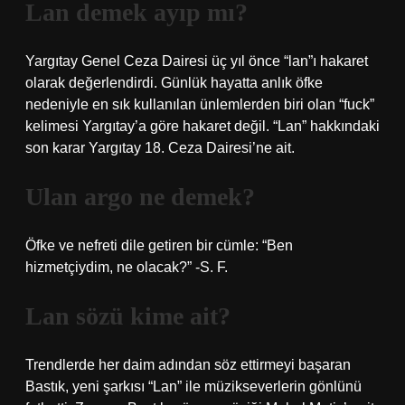
Lan demek ayıp mı?
Yargıtay Genel Ceza Dairesi üç yıl önce “lan”ı hakaret
olarak değerlendirdi. Günlük hayatta anlık öfke
nedeniyle en sık kullanılan ünlemlerden biri olan “fuck”
kelimesi Yargıtay’a göre hakaret değil. “Lan” hakkındaki
son karar Yargıtay 18. Ceza Dairesi’ne ait.
Ulan argo ne demek?
Öfke ve nefreti dile getiren bir cümle: “Ben
hizmetçiydim, ne olacak?” -S. F.
Lan sözü kime ait?
Trendlerde her daim adından söz ettirmeyi başaran
Bastık, yeni şarkısı “Lan” ile müzikseverlerin gönlünü