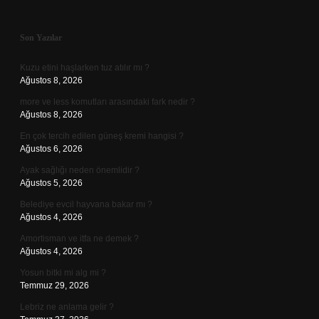
Sidebar
Son Yazılar
Kuzu etini haşlarken tuz atılır mı ?
Ağustos 8, 2026
more ve less komutları arasındaki fark nedir ?
Ağustos 8, 2026
En çok tercih edilen güneş kremi hangisi ?
Ağustos 6, 2026
Ayak sağlığı neden önemlidir ?
Ağustos 5, 2026
Belediye evcil hayvana bakar mı ?
Ağustos 4, 2026
Amortisman ve itfa ne demek ?
Ağustos 4, 2026
Yosun bitki mi alg mi ?
Temmuz 29, 2026
Lebriz ne anlama gelir ?