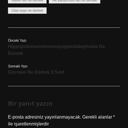
Naber lan ne demek
Ne yapıyorsun lan ne demek
Ulan argo ne demek
Önceki Yazı
Hippopotomonstrosesquippedaliophobia Ne
Demek
Sonraki Yazı
Göçmen Ne Demek 3 Sınıf
Bir yanıt yazın
E-posta adresiniz yayınlanmayacak.
Gerekli alanlar
*
ile işaretlenmişlerdir