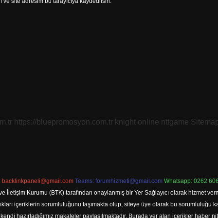
ve site adresim bu tarayıcıya kaydedilsin.
m.tr
https://bluepromosyon.com.tr
knight online
nttgame
Sitema
:
backlinkpaneli@gmail.com
Teams:
forumhizmeti@gmail.com
Whatsapp: 0262 606
ve İletişim Kurumu (BTK) tarafından onaylanmış bir Yer Sağlayıcı olarak hizmet verm
rı içeriklerin sorumluluğunu taşımakta olup, siteye üye olarak bu sorumluluğu kabul
a kendi hazırladığımız makaleler paylaşılmaktadır. Burada yer alan içerikler haber 