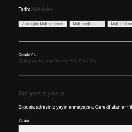
Tarih:
Makaleler
Astrolojide Maji ne demek
Maji enerjisi nedir
Maji etkisi ne
Önceki Yazı
Makarna Krema Yerine Süt Olur Mu
Bir yanıt yazın
E-posta adresiniz yayınlanmayacak.
Gerekli alanlar
*
i
Yorum