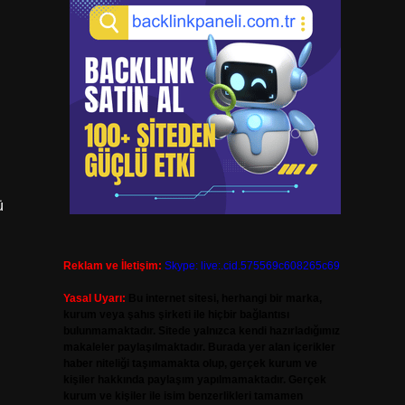
ü
Reklam ve İletişim:
Skype: live:.cid.575569c608265c69
Yasal Uyarı:
Bu internet sitesi, herhangi bir marka,
kurum veya şahıs şirketi ile hiçbir bağlantısı
bulunmamaktadır. Sitede yalnızca kendi hazırladığımız
makaleler paylaşılmaktadır. Burada yer alan içerikler
haber niteliği taşımamakta olup, gerçek kurum ve
kişiler hakkında paylaşım yapılmamaktadır. Gerçek
kurum ve kişiler ile isim benzerlikleri tamamen