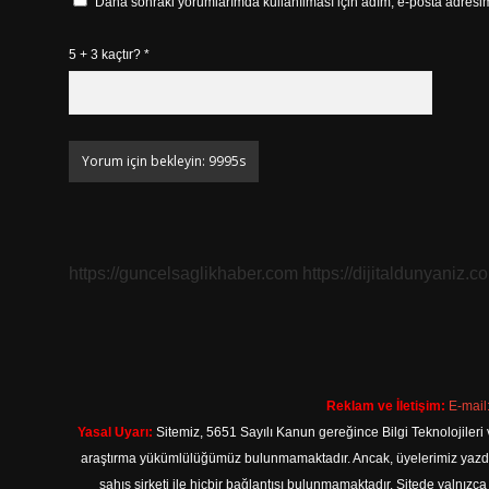
Daha sonraki yorumlarımda kullanılması için adım, e-posta adresim 
5 + 3 kaçtır?
*
https://guncelsaglikhaber.com
https://dijitaldunyaniz.co
Reklam ve İletişim:
E-mail
Yasal Uyarı:
Sitemiz, 5651 Sayılı Kanun gereğince Bilgi Teknolojileri 
araştırma yükümlülüğümüz bulunmamaktadır. Ancak, üyelerimiz yazdıkla
şahıs şirketi ile hiçbir bağlantısı bulunmamaktadır. Sitede yalnızc