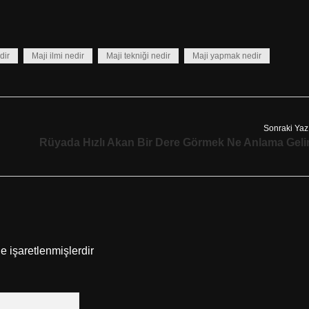
dir
Maji ilmi nedir
Maji tekniği nedir
Maji yapmak nedir
Sonraki Yaz
Rüyada Hızlı Akan Bir Dere Görmek Ne Anlama Geli
le işaretlenmişlerdir