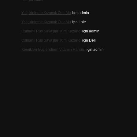
Son yorumlar
Yetişkinlerde Kızamık Olur Mu
için
admin
Yetişkinlerde Kızamık Olur Mu
için
Lale
Osmanlı Rus Savaşları Kim Kazandı
için
admin
Osmanlı Rus Savaşları Kim Kazandı
için
Deli
Kemikleri Güçlendiren Vitamin Hangisi
için
admin