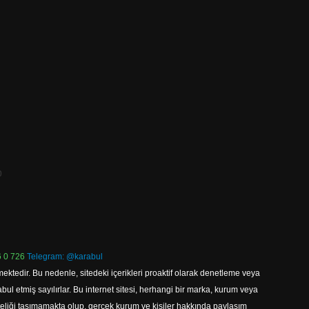
p
 0 726
Telegram: @karabul
ektedir. Bu nedenle, sitedeki içerikleri proaktif olarak denetleme veya
 etmiş sayılırlar. Bu internet sitesi, herhangi bir marka, kurum veya
niteliği taşımamakta olup, gerçek kurum ve kişiler hakkında paylaşım