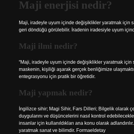
Maji enerjisi nedir?
Maji, iradeyle uyum içinde değişiklikler yaratmak için 
geri döndüğü görülebilir. İradenin iradesiyle uyum içind
Maji ilmi nedir?
“Maji, iradeyle uyum içinde değişiklikler yaratmak için 
maskenin, kişiliği aşarak gerçek benliğimize ulaşmaktır
entegrasyonu için pratik bir öğretidir.
Maji yapmak nedir?
İngilizce sihir; Magi Sihir, Fars Dilleri; Bilgelik olarak 
duygularını ve düşüncelerini nasıl kontrol edebilecekleri
insanlar için kullanıldıkları ana konu olarak adlandırı
yaratmak sanat ve bilimdir. Formaeldetay