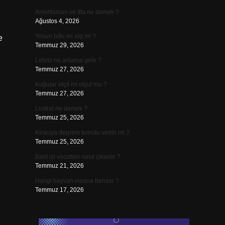
Amortisman ve itfa ne demek ?
Ağustos 4, 2026
Yosun bitki mi alg mi ?
e
Temmuz 29, 2026
Lebriz ne anlama gelir ?
Temmuz 27, 2026
Kuğular etçil mi otçul mu ?
Temmuz 27, 2026
Lustral ne demek ?
Temmuz 25, 2026
Kiracıya deprem konutu verilir mi ?
Temmuz 25, 2026
Bant izi vücuttan nasıl çıkarılır ?
Temmuz 21, 2026
Hangi hayvan insana benzer ?
Temmuz 17, 2026