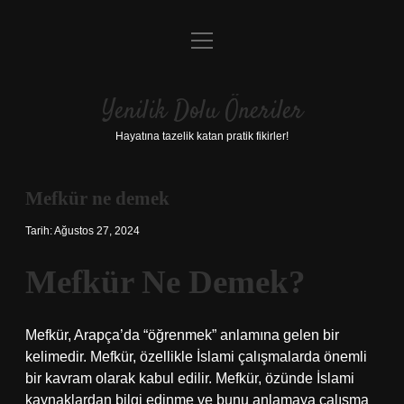
menüyü
Anasayfa
aç
Gizlilik Politikası
Yenilik Dolu Öneriler
Yasal Uyarı
Hayatına tazelik katan pratik fikirler!
Hakkımızda
Mefkür ne demek
Tarih: Ağustos 27, 2024
Mefkür Ne Demek?
Mefkür, Arapça’da “öğrenmek” anlamına gelen bir
kelimedir. Mefkür, özellikle İslami çalışmalarda önemli
bir kavram olarak kabul edilir. Mefkür, özünde İslami
kaynaklardan bilgi edinme ve bunu anlamaya çalışma