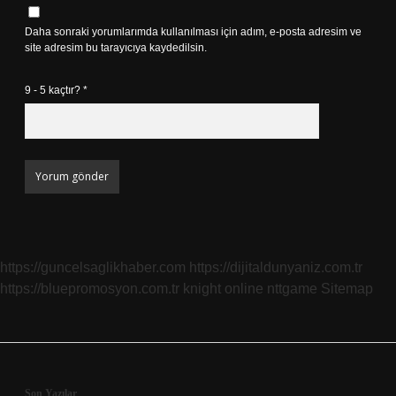
Daha sonraki yorumlarımda kullanılması için adım, e-posta adresim ve
site adresim bu tarayıcıya kaydedilsin.
9 - 5 kaçtır?
*
https://guncelsaglikhaber.com
https://dijitaldunyaniz.com.tr
https://bluepromosyon.com.tr
knight online
nttgame
Sitemap
Son Yazılar