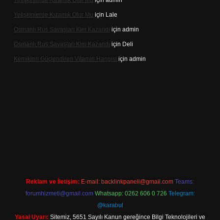
Yetişkinlerde Kızamık Olur Mu
için
admin
Yetişkinlerde Kızamık Olur Mu
için
Lale
Osmanlı Rus Savaşları Kim Kazandı
için
admin
Osmanlı Rus Savaşları Kim Kazandı
için
Deli
Kemikleri Güçlendiren Vitamin Hangisi
için
admin
Reklam ve İletişim:
E-mail:
backlinkpaneli@gmail.com
Teams:
forumhizmeti@gmail.com
Whatsapp: 0262 606 0 726
Telegram:
@karabul
Yasal Uyarı:
Sitemiz, 5651 Sayılı Kanun gereğince Bilgi Teknolojileri ve