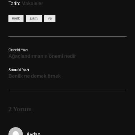
Tarih:
Makaleler
mefk
slami
ve
Önceki Yazı
Ağaçlandırmanın önemi nedir
Sonraki Yazı
Benlik ne demek örnek
2 Yorum
Aydan