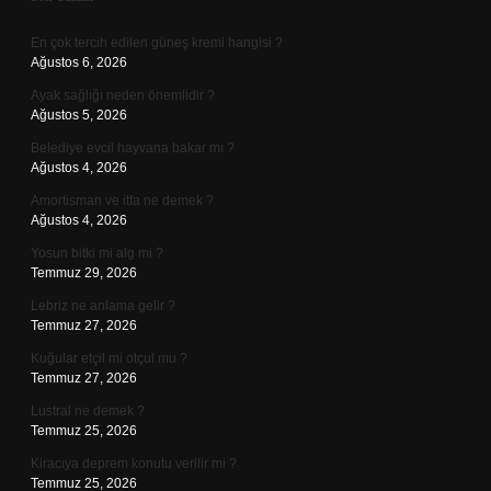
Sidebar
En çok tercih edilen güneş kremi hangisi ?
Ağustos 6, 2026
Ayak sağlığı neden önemlidir ?
Ağustos 5, 2026
Belediye evcil hayvana bakar mı ?
Ağustos 4, 2026
Amortisman ve itfa ne demek ?
Ağustos 4, 2026
Yosun bitki mi alg mi ?
Temmuz 29, 2026
Lebriz ne anlama gelir ?
Temmuz 27, 2026
Kuğular etçil mi otçul mu ?
Temmuz 27, 2026
Lustral ne demek ?
Temmuz 25, 2026
Kiracıya deprem konutu verilir mi ?
Temmuz 25, 2026