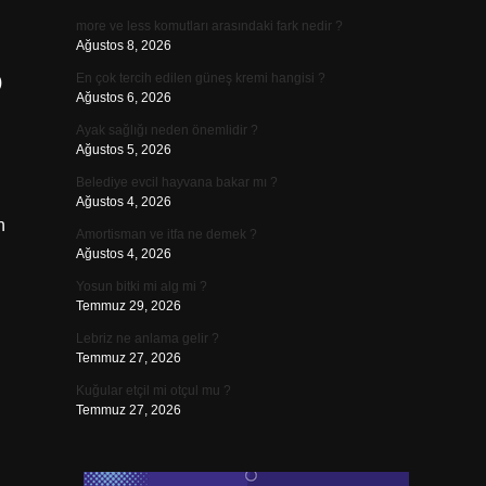
more ve less komutları arasındaki fark nedir ?
Ağustos 8, 2026
En çok tercih edilen güneş kremi hangisi ?
)
Ağustos 6, 2026
Ayak sağlığı neden önemlidir ?
Ağustos 5, 2026
Belediye evcil hayvana bakar mı ?
Ağustos 4, 2026
n
Amortisman ve itfa ne demek ?
Ağustos 4, 2026
Yosun bitki mi alg mi ?
Temmuz 29, 2026
Lebriz ne anlama gelir ?
Temmuz 27, 2026
Kuğular etçil mi otçul mu ?
Temmuz 27, 2026