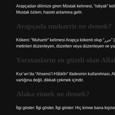
Arapçadan dilimize giren Müstak kelimesi, “istiyak” ke
Mustak özlem, hasret anlamına gelir.
Arapçada muharrir ne demek?
Kökeni: “Muharrir” kelimesi Arapça kökenli olup “حرر” (harrara) kökünden türemiştir. Anlamı: “Yazar” kelimesi, yazılı
metinleri düzenleyen, düzelten veya düzenleyen ve yayı
Yaratanların en güzeli olan All
Kur’an’da “Ahsenü’l-Hâlıkîn” ifadesinin kullanılması, All
varlığına değil, dikkati çekmek içindir.
Alaka etmek ne demek?
İlgi göster: İlgi göster, İlgi göster: Hiç kimse bana kişis