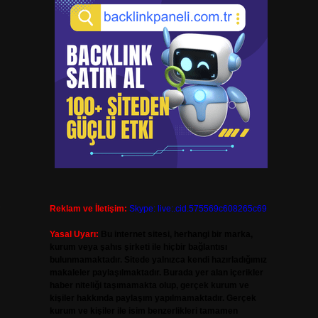
,
Reklam ve İletişim:
Skype: live:.cid.575569c608265c69
Yasal Uyarı:
Bu internet sitesi, herhangi bir marka,
kurum veya şahıs şirketi ile hiçbir bağlantısı
bulunmamaktadır. Sitede yalnızca kendi hazırladığımız
makaleler paylaşılmaktadır. Burada yer alan içerikler
haber niteliği taşımamakta olup, gerçek kurum ve
kişiler hakkında paylaşım yapılmamaktadır. Gerçek
kurum ve kişiler ile isim benzerlikleri tamamen