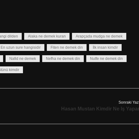
angi dilden
Alaka ne demek kuran
Arapçada mudga ne demek
En uzun sure hangisidir
Fiten ne demek din
İlk insan kimdir
Nafid ne demek
Nefha ne demek din
Nutfe ne demek din
stünü kimdir
Sonraki Yaz
Hasan Mustan Kimdir Ne Iş Yapa