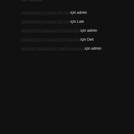
Son yorumlar
Yetişkinlerde Kızamık Olur Mu
için
admin
Yetişkinlerde Kızamık Olur Mu
için
Lale
Osmanlı Rus Savaşları Kim Kazandı
için
admin
Osmanlı Rus Savaşları Kim Kazandı
için
Deli
Kemikleri Güçlendiren Vitamin Hangisi
için
admin