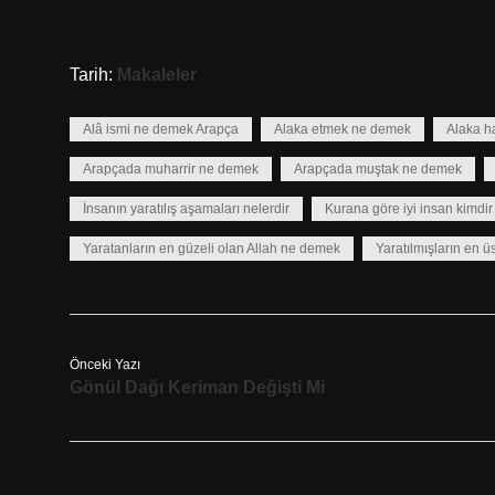
Tarih:
Makaleler
Alâ ismi ne demek Arapça
Alaka etmek ne demek
Alaka h
Arapçada muharrir ne demek
Arapçada muştak ne demek
İnsanın yaratılış aşamaları nelerdir
Kurana göre iyi insan kimdir
Yaratanların en güzeli olan Allah ne demek
Yaratılmışların en ü
Önceki Yazı
Gönül Dağı Keriman Değişti Mi