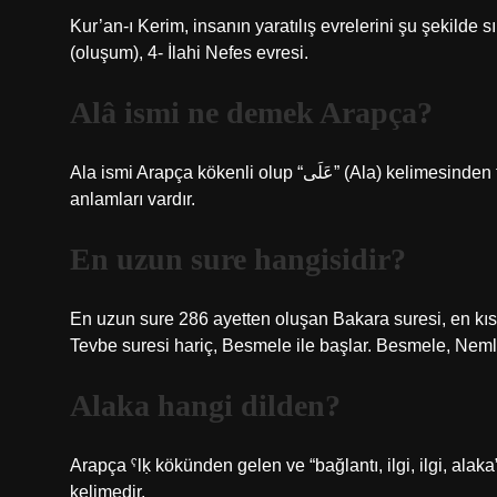
Kur’an-ı Kerim, insanın yaratılış evrelerini şu şekilde 
(oluşum), 4- İlahi Nefes evresi.
Alâ ismi ne demek Arapça?
Ala ismi Arapça kökenli olup “عَلَى” (Ala) kelimesinden türemiştir. Bu kelimenin büyüklük, azamet ve üstünlük gibi
anlamları vardır.
En uzun sure hangisidir?
En uzun sure 286 ayetten oluşan Bakara suresi, en kısa
Tevbe suresi hariç, Besmele ile başlar. Besmele, Neml 
Alaka hangi dilden?
Arapça ˁlḳ kökünden gelen ve “bağlantı, ilgi, ilgi, alaka” anlamına gelen ˁalāḳ
kelimedir.