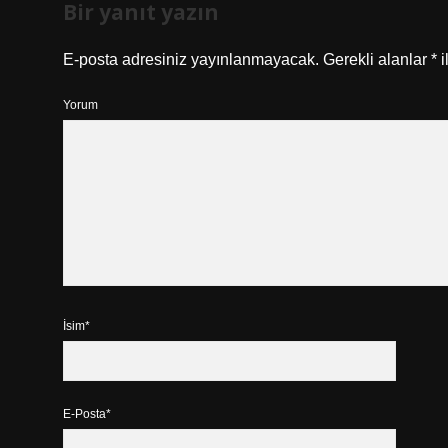
Bir yanıt yazın
E-posta adresiniz yayınlanmayacak.
Gerekli alanlar
*
i
Yorum
İsim*
E-Posta*