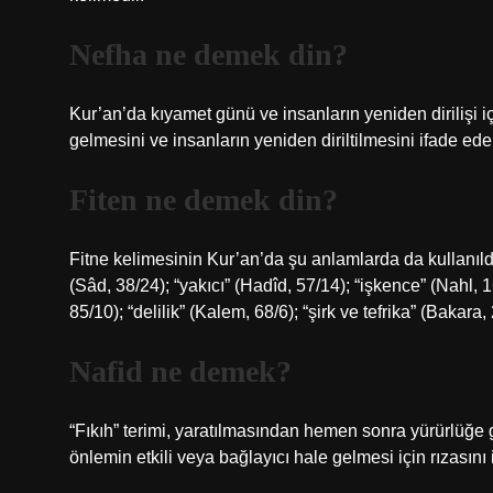
Nefha ne demek din?
Kur’an’da kıyamet günü ve insanların yeniden dirilişi 
gelmesini ve insanların yeniden diriltilmesini ifade eden
Fiten ne demek din?
Fitne kelimesinin Kur’an’da şu anlamlarda da kullanıldı
(Sâd, 38/24); “yakıcı” (Hadîd, 57/14); “işkence” (Nahl, 1
85/10); “delilik” (Kalem, 68/6); “şirk ve tefrika” (Bakara
Nafid ne demek?
“Fıkıh” terimi, yaratılmasından hemen sonra yürürlüğe 
önlemin etkili veya bağlayıcı hale gelmesi için rızasını 