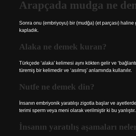
Arapçada mudga ne de
Sonra onu (embriyoyu) bir (mudğa) (et parçası) haline g
kapladık.
Alaka ne demek kuran?
Türkçede ‘alaka’ kelimesi aynı kökten gelir ve ‘bağlantı’
türemiş bir kelimedir ve ‘asılmış’ anlamında kullanılır.
Nutfe ne demek din?
İnsanın embriyonik yaratılışı zigotla başlar ve ayetler
terimi sperm veya meni olarak verilmiştir ki bu yanlıştır.
İnsanın yaratılış aşamaları nele