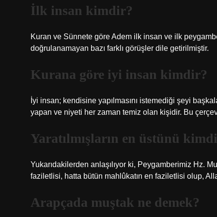
İlk insan kimdir?
Kuran ve Sünnete göre Adem ilk insan ve ilk peygamb
doğrulanamayan bazı farklı görüşler dile getirilmiştir.
Kurana göre iyi insan kimdir?
İyi insan; kendisine yapılmasını istemediği şeyi başka
yapan ve niyeti her zaman temiz olan kişidir. Bu çerçeved
Yaratılmışların en üstünü kimd
Yukarıdakilerden anlaşılıyor ki, Peygamberimiz Hz. M
faziletlisi, hatta bütün mahlûkatın en faziletlisi olup, 
Arapçada muştak ne demek?