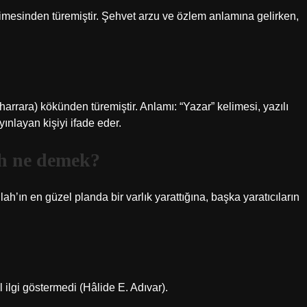
limesinden türemiştir. Şehvet arzu ve özlem anlamına gelirken,
nlayan kişiyi ifade eder.
ah ne demek?
ah’ın en güzel planda bir varlık yarattığına, başka yaratıcıların
el ilgi göstermedi (Hâlide E. Adıvar).