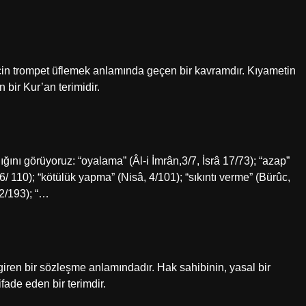
için trompet üflemek anlamında geçen bir kavramdır. Kıyametin
 bir Kur’an terimidir.
ğını görüyoruz: “oyalama” (Âl-i İmrân,3/7, İsrâ 17/73); “azap”
6/ 110); “kötülük yapma” (Nisâ, ​​4/101); “sıkıntı verme” (Bürûc,
, 2/193); “…
giren bir sözleşme anlamındadır. Hak sahibinin, yasal bir
ifade eden bir terimdir.