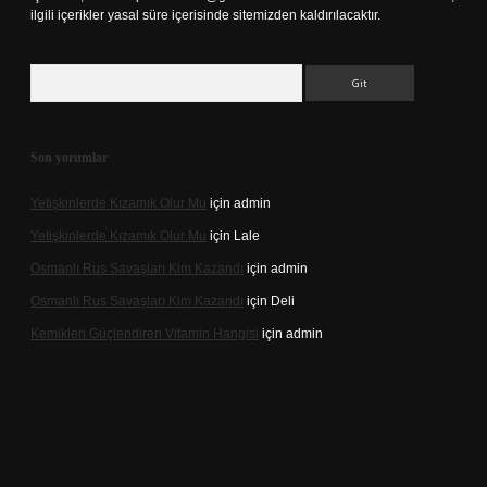
ilgili içerikler yasal süre içerisinde sitemizden kaldırılacaktır.
Arama
Son yorumlar
Yetişkinlerde Kızamık Olur Mu
için
admin
Yetişkinlerde Kızamık Olur Mu
için
Lale
Osmanlı Rus Savaşları Kim Kazandı
için
admin
Osmanlı Rus Savaşları Kim Kazandı
için
Deli
Kemikleri Güçlendiren Vitamin Hangisi
için
admin