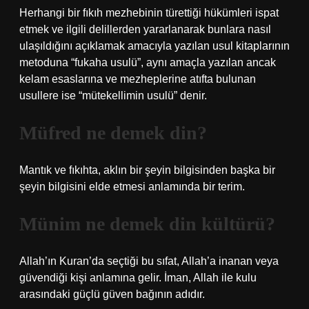
Herhangi bir fıkıh mezhebinin türettiği hükümleri ispat
etmek ve ilgili delillerden yararlanarak bunlara nasıl
ulaşıldığını açıklamak amacıyla yazılan usul kitaplarının
metoduna “fukaha usulü”, aynı amaçla yazılan ancak
kelam esaslarına ve mezheplerine atıfta bulunan
usullere ise “mütekellimin usulü” denir.
Müfred ne demek din?
Mantık ve fıkıhta, aklın bir şeyin bilgisinden başka bir
şeyin bilgisini elde etmesi anlamında bir terim.
Münim ne demek din kültürü?
Allah’ın Kuran’da seçtiği bu sıfat, Allah’a inanan veya
güvendiği kişi anlamına gelir. İman, Allah ile kulu
arasındaki güçlü güven bağının adıdır.