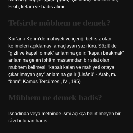
Fıkıh, kelam ve hadis alimi.
Tefsirde mübhem ne demek?
Kur’an-ı Kerim’de mahiyeti ve içeriği belirsiz olan
kelimeleri açıklamayı amaçlayan yazı türü. Sözlükte
“gizli ve kapalı olmak” anlamına gelir; “kapalı bırakmak”
anlamına gelen ibhâm mastarından bir sıfat olan
mübhem kelimesi, “kapalı kalan ve mahiyeti ortaya
çıkarılmayan şey” anlamına gelir (Lisânü’l-ʿArab, m.
“bhm”; Kāmus Tercümesi, IV , 195).
Mübhem ne demek hadis?
İsnadında veya metninde ismi açıkça belirtilmeyen bir
râvi bulunan hadis.