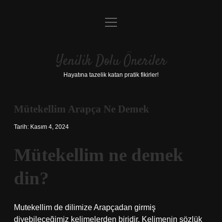
menüyü
Anasayfa
aç
Gizlilik Politikası
Yenilik Dolu Öneriler
Yasal Uyarı
Hayatına tazelik katan pratik fikirler!
Hakkımızda
Mütekellim Arapça Ne Demek
Tarih: Kasım 4, 2024
Mütekellim ne demek
din?
Mutekellim de dilimize Arapçadan girmiş
diyebileceğimiz kelimelerden biridir. Kelimenin sözlük