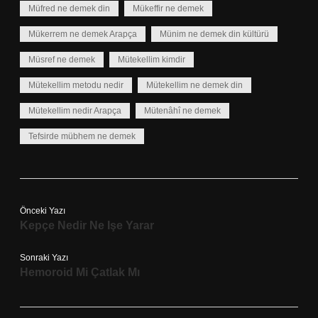
Müfred ne demek din
Mükeffir ne demek
Mükerrem ne demek Arapça
Münim ne demek din kültürü
Müsref ne demek
Mütekellim kimdir
Mütekellim metodu nedir
Mütekellim ne demek din
Mütekellim nedir Arapça
Mütenâhî ne demek
Tefsirde mübhem ne demek
Önceki Yazı
Kepçe Nedir Ne Işe Yarar
Sonraki Yazı
Hemoroid Mi Çatlak Mı