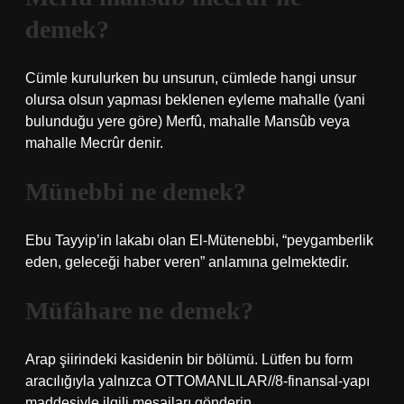
demek?
Cümle kurulurken bu unsurun, cümlede hangi unsur
olursa olsun yapması beklenen eyleme mahalle (yani
bulunduğu yere göre) Merfû, mahalle Mansûb veya
mahalle Mecrûr denir.
Münebbi ne demek?
Ebu Tayyip’in lakabı olan El-Mütenebbi, “peygamberlik
eden, geleceği haber veren” anlamına gelmektedir.
Müfâhare ne demek?
Arap şiirindeki kasidenin bir bölümü. Lütfen bu form
aracılığıyla yalnızca OTTOMANLILAR//8-finansal-yapı
maddesiyle ilgili mesajları gönderin.