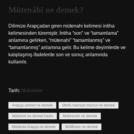
Mütenâhî ne demek?
Dilimize Arapçadan giren mütenahi kelimesi intiha
kelimesinden türemiştir. İntiha “son” ve “tamamlama”
anlamına gelirken, “mütenahi” “tamamlanmış” ve
“tamamlanmış” anlamına gelir. Bu kelime deyimlerde ve
kalıplaşmış ifadelerde son ve sonuç anlamında
kullanılır.
Tarih:
Makaleler
Arapça ummet ne demek
Merfu mansub mecrur ne demek
Mübhem ne demek hadis
Mübhemin ne demek
Mübteda Arapça ne demek
Müfâhare ne demek