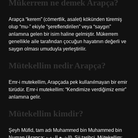
Mükerrem ne demek Arapça?
Arapça “kerem” (cömertlik, asalet) kökünden türemiş
olup “mu-” ekiyle “şereflendirilen” veya “saygın”
anlamına gelen bir isim haline gelmiştir. Mükerrem
genellikle aile tarafından çocuğun hayatının değerli ve
saygın olması umuduyla yerleştirilir.
Mütekellim nedir Arapça?
Emr-i mutekellim, Arapçada pek kullanılmayan bir emir
türüdür. Emr-i mutekellim: “Kendimize verdiğimiz emir”
anlamına gelir.
Mütekellim kimdir?
Şeyh Müfid, tam adı Muhammed bin Muhammed bin
Numan (Arapça: الشيخ المفيد), Şii tarihçi, Mütekellim;