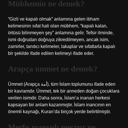
Mübhemin ne demek?
“Gizli ve kapalı olmak” anlamına gelen ibham
kelimesinin sıfat hali olan mübhem, “kapalı kalan,
örtüsü bilinmeyen şey” anlamına gelir. Tefsir ilminde,
ismi doğrudan doğruya zikredilmeyen, ancak isim,
zamirler, tanıtıcı kelimeler, lakaplar ve sıfatlarla kapalı
bir şekilde ifade edilen kelimeyi ifade eder.
Arapça ummet ne demek?
Ümmet (Arapça أمة), tüm İslam toplumunu ifade eden
bir kavramdır. Ümmet, tek bir anneden doğan çocuklara
verilen isimdir. Daha sonra, İslam’a inanan herkesi
kapsayan bir anlam kazanmıştır. İslam inancının en
önemli kaynağı, Kuran’da birçok yerde belirtilmiştir.
Merfu mansub mecrur ne