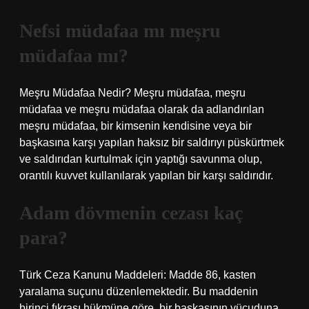
Nefsi müdafaa mı meşru
müdafaa mı?
Meşru Müdafaa Nedir? Meşru müdafaa, meşru
müdafaa ve meşru müdafaa olarak da adlandırılan
meşru müdafaa, bir kimsenin kendisine veya bir
başkasına karşı yapılan haksız bir saldırıyı püskürtmek
ve saldırıdan kurtulmak için yaptığı savunma olup,
orantılı kuvvet kullanılarak yapılan bir karşı saldırıdır.
Adam dövmenin cezası kaç
para?
Türk Ceza Kanunu Maddeleri: Madde 86, kasten
yaralama suçunu düzenlemektedir. Bu maddenin
birinci fıkrası hükmüne göre, bir başkasının vücuduna