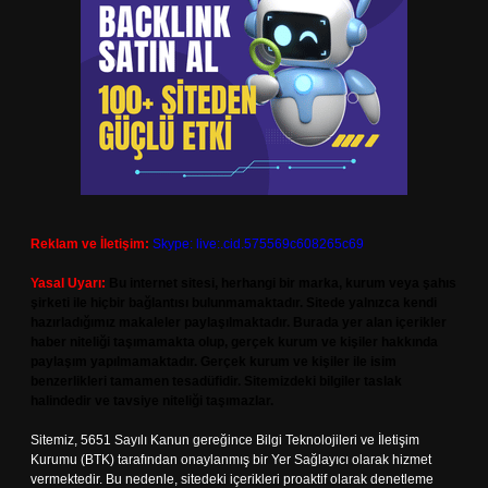
Reklam ve İletişim:
Skype: live:.cid.575569c608265c69
Yasal Uyarı:
Bu internet sitesi, herhangi bir marka, kurum veya şahıs
şirketi ile hiçbir bağlantısı bulunmamaktadır. Sitede yalnızca kendi
hazırladığımız makaleler paylaşılmaktadır. Burada yer alan içerikler
haber niteliği taşımamakta olup, gerçek kurum ve kişiler hakkında
paylaşım yapılmamaktadır. Gerçek kurum ve kişiler ile isim
benzerlikleri tamamen tesadüfidir. Sitemizdeki bilgiler taslak
halindedir ve tavsiye niteliği taşımazlar.
Sitemiz, 5651 Sayılı Kanun gereğince Bilgi Teknolojileri ve İletişim
Kurumu (BTK) tarafından onaylanmış bir Yer Sağlayıcı olarak hizmet
vermektedir. Bu nedenle, sitedeki içerikleri proaktif olarak denetleme