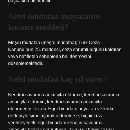
başkasına ait olabilir.
Nefsi müdafaa anayasanın
kaçıncı maddesi?
Meşru müdafaa (meşru müdafaa); Türk Ceza
Kanunu’nun 25. maddesi, ceza sorumluluğunu kaldıran
veya hafifleten sebeplerin belirlenmesini
düzenlemektedir.
Nefsi müdafaa kaç yıl sürer?
Kendini savunma amacıyla öldürme, kendini savunma
amacıyla öldürme, kendini savunma amacıyla
öldürmenin cezası: Eğer bir adam heyecan ve korku
nedeniyle sınırı aşarak öldürülürse, hiçbir ceza
verilmeyecek, eğer bir adam kendini savunma
amacıyla kazara öldürülürse, 2 ila 6 yıl hapis cezası