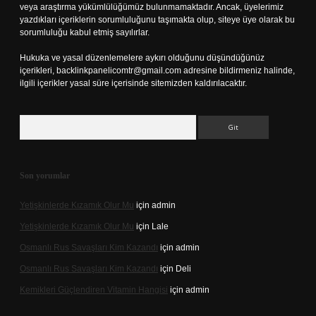
veya araştırma yükümlülüğümüz bulunmamaktadır. Ancak, üyelerimiz
yazdıkları içeriklerin sorumluluğunu taşımakta olup, siteye üye olarak bu
sorumluluğu kabul etmiş sayılırlar.
Hukuka ve yasal düzenlemelere aykırı olduğunu düşündüğünüz
içerikleri,
backlinkpanelicomtr@gmail.com
adresine bildirmeniz halinde,
ilgili içerikler yasal süre içerisinde sitemizden kaldırılacaktır.
Arama
Son yorumlar
Yetişkinlerde Kızamık Olur Mu
için
admin
Yetişkinlerde Kızamık Olur Mu
için
Lale
Osmanlı Rus Savaşları Kim Kazandı
için
admin
Osmanlı Rus Savaşları Kim Kazandı
için
Deli
Kemikleri Güçlendiren Vitamin Hangisi
için
admin