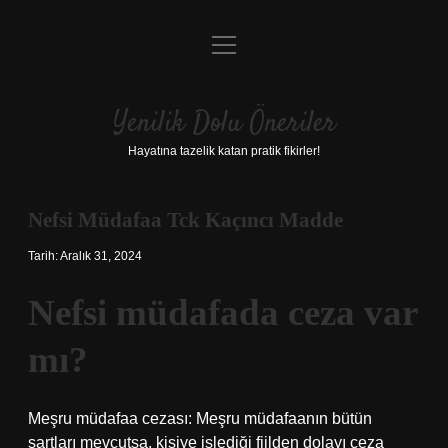
menüyü
Anasayfa
aç
Gizlilik Politikası
Yenilik Dolu Öneriler
Yasal Uyarı
Hayatına tazelik katan pratik fikirler!
Hakkımızda
Nefsi Müdafaa Tck Kaçıncı Madde
Tarih: Aralık 31, 2024
Nefsi müdafada ceza var
mı?
Meşru müdafaa cezası: Meşru müdafaanın bütün
şartları mevcutsa, kişiye işlediği fiilden dolayı ceza