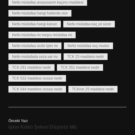
Nefsi müdafaa anayasanın kaçıncı maddesi
Nefsi müdafaa hangi hallerde olur
Nefsi müdafaa hangi kanun
Nefsi müdafaa kaç yıl sürer
Nefsi müdafaa mı meşru müdafaa mı
Nefsi müdafaa sicile işler mi
Nefsi müdafaa suç mudur
Nefsi müdafada ceza var mı
TCK 25 maddesi nedir
TCK 291 maddesi nedir
TCK 351 maddesi nedir
TCK 532 maddesi cezası nedir
TCK 544 maddesi cezası nedir
TCKnın 25 maddesi nedir
Önceki Yazı
Işkın Kökü Şekeri Düşürür Mü