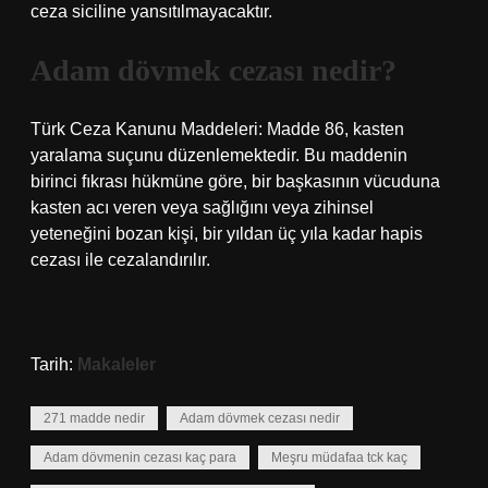
ceza siciline yansıtılmayacaktır.
Adam dövmek cezası nedir?
Türk Ceza Kanunu Maddeleri: Madde 86, kasten
yaralama suçunu düzenlemektedir. Bu maddenin
birinci fıkrası hükmüne göre, bir başkasının vücuduna
kasten acı veren veya sağlığını veya zihinsel
yeteneğini bozan kişi, bir yıldan üç yıla kadar hapis
cezası ile cezalandırılır.
Tarih:
Makaleler
271 madde nedir
Adam dövmek cezası nedir
Adam dövmenin cezası kaç para
Meşru müdafaa tck kaç