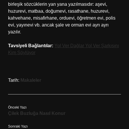
birleşik sözcüklerin yan yana yazılmasıdır: aşevi,
huzurevi, matbaa, doğumevi, rasathane, huzurevi,
kahvehane, misafirhane, orduevi, öğretmen evi, polis
evi, yayınevi vb. ancak şale ve orman evi ayrı ayrı
yazılır.
Tavsiyeli Bağlantılar:
Yol Ver Dağlar Yol Ver Şarkısını
Kim Söylüyor
Tarih:
Makaleler
Önceki Yazı
Çilek Buzluğa Nasıl Konur
Sonraki Yazı