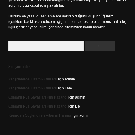
yazdıkları içeriklerin sorumluluğunu taşımakta olup, siteye üye olarak bu
sorumluluğu kabul etmiş sayılırlar.
Hukuka ve yasal düzenlemelere aykırı olduğunu düşündüğünüz
içerikleri,
backlinkpanelicomtr@gmail.com
adresine bildirmeniz halinde,
ilgili içerikler yasal süre içerisinde sitemizden kaldırılacaktır.
Arama
Son yorumlar
Yetişkinlerde Kızamık Olur Mu
için
admin
Yetişkinlerde Kızamık Olur Mu
için
Lale
Osmanlı Rus Savaşları Kim Kazandı
için
admin
Osmanlı Rus Savaşları Kim Kazandı
için
Deli
Kemikleri Güçlendiren Vitamin Hangisi
için
admin