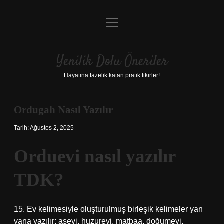
menüyü
Anasayfa
aç
Gizlilik Politikası
Yenilik Dolu Öneriler
Yasal Uyarı
Hayatına tazelik katan pratik fikirler!
Hakkımızda
Ordugah Nasıl Yazılır
Tarih: Ağustos 2, 2025
Orduevi nasıl yazılır
TDK?
15. Ev kelimesiyle oluşturulmuş birleşik kelimeler yan
yana yazılır: aşevi, huzurevi, matbaa, doğumevi,