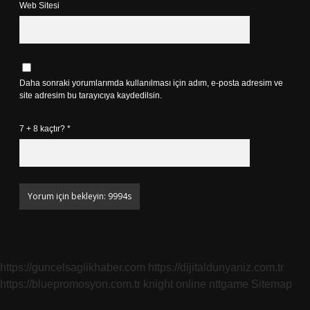
Web Sitesi
Daha sonraki yorumlarımda kullanılması için adım, e-posta adresim ve
site adresim bu tarayıcıya kaydedilsin.
7 + 8 kaçtır?
*
https://guncelsaglikhaber.com
https://dijitaldunyaniz.com.tr
https://bluepromosyon.com.tr
knight online
nttgame
Sitemap