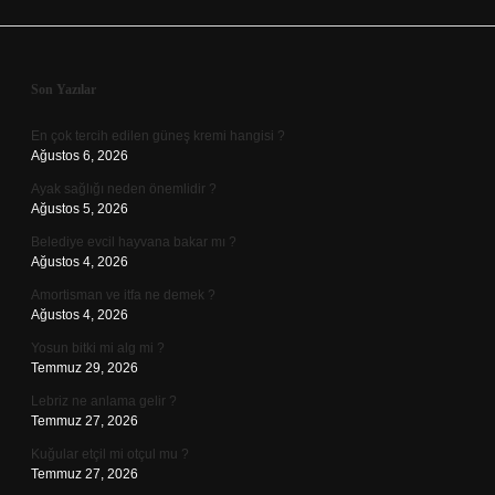
Sidebar
Son Yazılar
En çok tercih edilen güneş kremi hangisi ?
Ağustos 6, 2026
Ayak sağlığı neden önemlidir ?
Ağustos 5, 2026
Belediye evcil hayvana bakar mı ?
Ağustos 4, 2026
Amortisman ve itfa ne demek ?
Ağustos 4, 2026
Yosun bitki mi alg mi ?
Temmuz 29, 2026
Lebriz ne anlama gelir ?
Temmuz 27, 2026
Kuğular etçil mi otçul mu ?
Temmuz 27, 2026