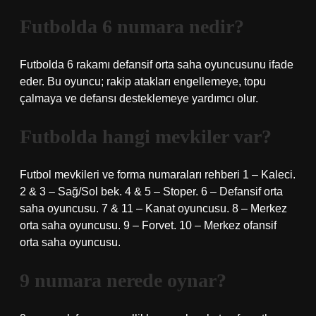
Futbolda 6 numara nedir?
Futbolda 6 rakamı defansif orta saha oyuncusunu ifade
eder. Bu oyuncu; rakip atakları engellemeye, topu
çalmaya ve defansı desteklemeye yardımcı olur.
Futbolda hangi mevkiler var?
Futbol mevkileri ve forma numaraları rehberi 1 – Kaleci.
2 & 3 – Sağ/Sol bek. 4 & 5 – Stoper. 6 – Defansif orta
saha oyuncusu. 7 & 11 – Kanat oyuncusu. 8 – Merkez
orta saha oyuncusu. 9 – Forvet. 10 – Merkez ofansif
orta saha oyuncusu.
9 numara nerede oynar?