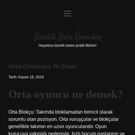
menüyü
Anasayfa
aç
Gizlilik Politikası
Yenilik Dolu Öneriler
Yasal Uyarı
Hayatına tazelik katan pratik fikirler!
Hakkımızda
Orta Oyuncuya Ne Denir
Tarih: Kasım 16, 2024
Orta oyuncu ne demek?
Orta Blokçu: Takımda bloklamadan birincil olarak
sorumlu olan pozisyon. Orta vuruşçular ve blokçular
genellikle takımın en uzun oyuncularıdır. Oyun
kurucuya yakınlığı nedeniyle, hızlı hücum paslarının ve