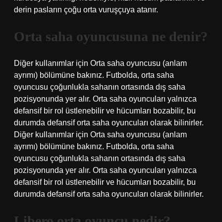
derin pasların çoğu orta vuruşçuya atanır.
Orta saha oyuncusuna ne denir?
Diğer kullanımlar için Orta saha oyuncusu (anlam
ayrımı) bölümüne bakınız. Futbolda, orta saha
oyuncusu çoğunlukla sahanın ortasında dış saha
pozisyonunda yer alır. Orta saha oyuncuları yalnızca
defansif bir rol üstlenebilir ve hücumları bozabilir, bu
durumda defansif orta saha oyuncuları olarak bilinirler.
Diğer kullanımlar için Orta saha oyuncusu (anlam
ayrımı) bölümüne bakınız. Futbolda, orta saha
oyuncusu çoğunlukla sahanın ortasında dış saha
pozisyonunda yer alır. Orta saha oyuncuları yalnızca
defansif bir rol üstlenebilir ve hücumları bozabilir, bu
durumda defansif orta saha oyuncuları olarak bilinirler.
Libero orta oyuncu nedir?