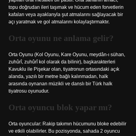
topu doğrudan ileri taşımak ve hücum eden forvetlerin
kafaları veya ayaklarıyla şut atmalarını sağlayacak bir
açı yaratmak ve gol atmalarını kolaylaştırmaktır.
Orta oyunu ne anlama gelir?
Orta Oyunu (Kol Oyunu, Kare Oyunu, meydân-ı sühan,
zuhûrî, zuhûrî kol olarak da bilinir), başkarakterleri
Kavuklu ile Pişekar olan, tiyatronun ortasındaki açık
alanda, yazılı bir metne bağlı kalınmadan, halk
arasında oynanan müzikli ve danslı bir Türk halk
tiyatrosu oyunudur.
Orta oyuncu blok yapar mı?
Orta oyuncular: Rakip takımın hücumunu bloke edebilir
ve etkili olabilirler. Bu pozisyonda, sahada 2 oyuncu