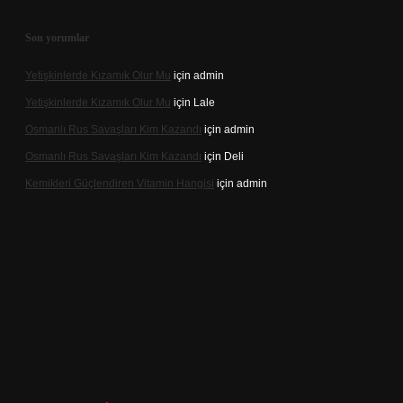
Son yorumlar
Yetişkinlerde Kızamık Olur Mu
için
admin
Yetişkinlerde Kızamık Olur Mu
için
Lale
Osmanlı Rus Savaşları Kim Kazandı
için
admin
Osmanlı Rus Savaşları Kim Kazandı
için
Deli
Kemikleri Güçlendiren Vitamin Hangisi
için
admin
e