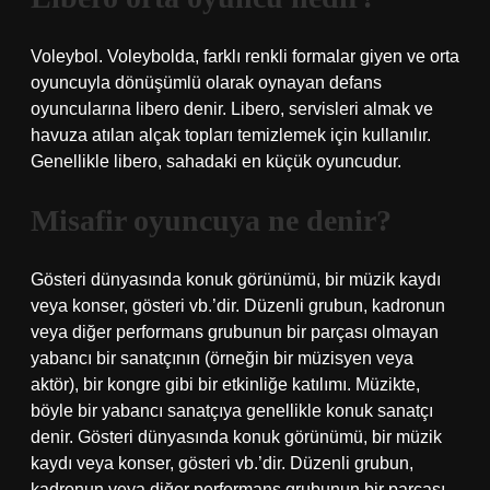
Voleybol. Voleybolda, farklı renkli formalar giyen ve orta
oyuncuyla dönüşümlü olarak oynayan defans
oyuncularına libero denir. Libero, servisleri almak ve
havuza atılan alçak topları temizlemek için kullanılır.
Genellikle libero, sahadaki en küçük oyuncudur.
Misafir oyuncuya ne denir?
Gösteri dünyasında konuk görünümü, bir müzik kaydı
veya konser, gösteri vb.’dir. Düzenli grubun, kadronun
veya diğer performans grubunun bir parçası olmayan
yabancı bir sanatçının (örneğin bir müzisyen veya
aktör), bir kongre gibi bir etkinliğe katılımı. Müzikte,
böyle bir yabancı sanatçıya genellikle konuk sanatçı
denir. Gösteri dünyasında konuk görünümü, bir müzik
kaydı veya konser, gösteri vb.’dir. Düzenli grubun,
kadronun veya diğer performans grubunun bir parçası