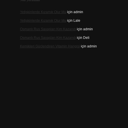
Son yorumlar
Yetişkinlerde Kızamık Olur Mu
için
admin
Yetişkinlerde Kızamık Olur Mu
için
Lale
Osmanlı Rus Savaşları Kim Kazandı
için
admin
Osmanlı Rus Savaşları Kim Kazandı
için
Deli
Kemikleri Güçlendiren Vitamin Hangisi
için
admin