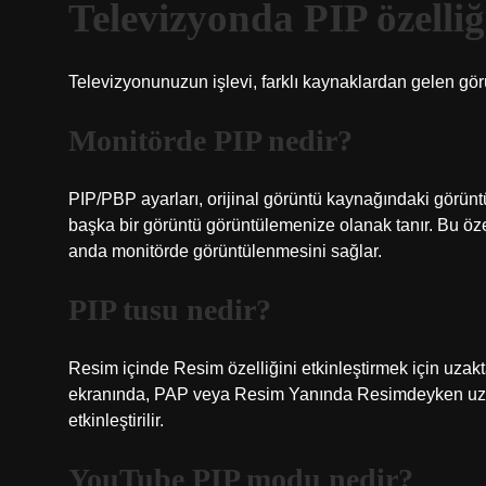
Televizyonda PIP özelliğ
Televizyonunuzun işlevi, farklı kaynaklardan gelen gör
Monitörde PIP nedir?
PIP/PBP ayarları, orijinal görüntü kaynağındaki görüntü
başka bir görüntü görüntülemenize olanak tanır. Bu özell
anda monitörde görüntülenmesini sağlar.
PIP tusu nedir?
Resim içinde Resim özelliğini etkinleştirmek için uza
ekranında, PAP veya Resim Yanında Resimdeyken uza
etkinleştirilir.
YouTube PIP modu nedir?