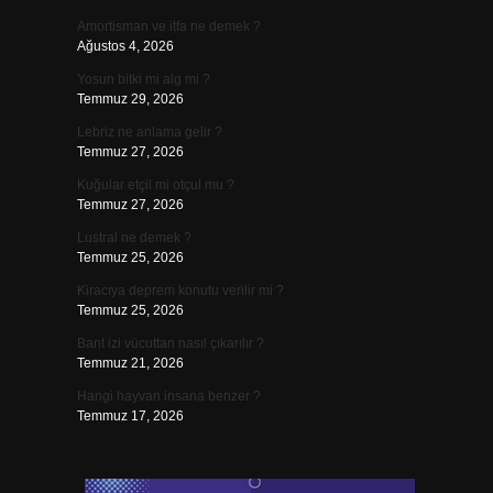
Amortisman ve itfa ne demek ?
Ağustos 4, 2026
Yosun bitki mi alg mi ?
Temmuz 29, 2026
Lebriz ne anlama gelir ?
Temmuz 27, 2026
Kuğular etçil mi otçul mu ?
n
Temmuz 27, 2026
Lustral ne demek ?
Temmuz 25, 2026
Kiracıya deprem konutu verilir mi ?
Temmuz 25, 2026
Bant izi vücuttan nasıl çıkarılır ?
Temmuz 21, 2026
Hangi hayvan insana benzer ?
Temmuz 17, 2026