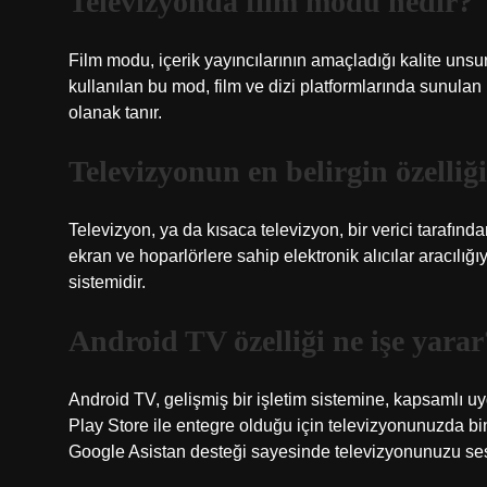
Televizyonda film modu nedir?
Film modu, içerik yayıncılarının amaçladığı kalite unsu
kullanılan bu mod, film ve dizi platformlarında sunula
olanak tanır.
Televizyonun en belirgin özelliğ
Televizyon, ya da kısaca televizyon, bir verici tarafınd
ekran ve hoparlörlere sahip elektronik alıcılar aracılığ
sistemidir.
Android TV özelliği ne işe yarar
Android TV, gelişmiş bir işletim sistemine, kapsamlı u
Play Store ile entegre olduğu için televizyonunuzda bi
Google Asistan desteği sayesinde televizyonunuzu sesli