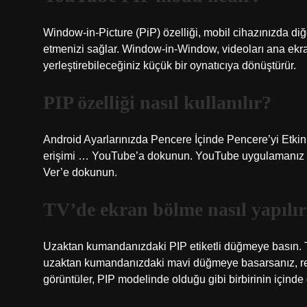
Window-in-Picture (PiP) özelliği, mobil cihazınızda 
etmenizi sağlar. Window-in-Window, videoları ana ekr
yerleştirebileceğiniz küçük bir oynatıcıya dönüştürür.
PIP özelliği nasıl kullanılır?
Android Ayarlarınızda Pencere İçinde Pencere’yi Etkin
erişimi … YouTube’a dokunun. YouTube uygulamanız içi
Ver’e dokunun.
TV’de ekran bölme nasıl yapılı
Uzaktan kumandanızdaki PIP etiketli düğmeye basın. Te
uzaktan kumandanızdaki mavi düğmeye basarsanız, resi
görüntüler, PIP modelinde olduğu gibi birbirinin içinde 