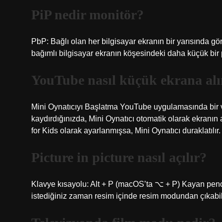
PiP nedir monitör?
PbP: Bağlı olan her bilgisayar ekranın bir yarısında gö
bağımlı bilgisayar ekranın köşesindeki daha küçük bir
YouTube nasıl küçük ekrana alı
Mini Oynatıcıyı Başlatma YouTube uygulamasında bir v
kaydırdığınızda, Mini Oynatıcı otomatik olarak ekranın
for Kids olarak ayarlanmışsa, Mini Oynatıcı duraklatılır.
Picture in picture nasıl açılır?
Klavye kısayolu: Alt + P (macOS’ta ⌥ + P) Kayan pen
istediğiniz zaman resim içinde resim modundan çıkabili