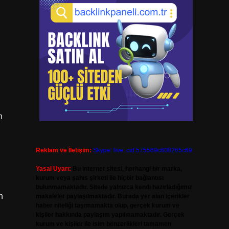
n
Reklam ve İletişim:
Skype: live:.cid.575569c608265c69
Yasal Uyarı:
Bu internet sitesi, herhangi bir marka,
kurum veya şahıs şirketi ile hiçbir bağlantısı
bulunmamaktadır. Sitede yalnızca kendi hazırladığımız
n
makaleler paylaşılmaktadır. Burada yer alan içerikler
haber niteliği taşımamakta olup, gerçek kurum ve
kişiler hakkında paylaşım yapılmamaktadır. Gerçek
kurum ve kişiler ile isim benzerlikleri tamamen