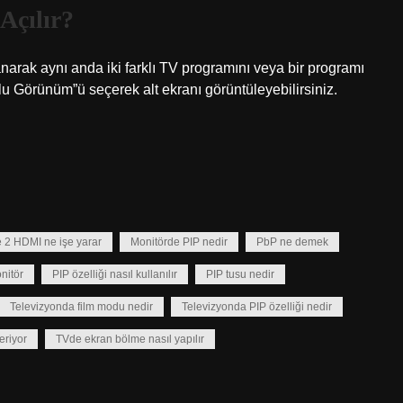
Açılır?
anarak aynı anda iki farklı TV programını veya bir programı
klu Görünüm”ü seçerek alt ekranı görüntüleyebilirsiniz.
 2 HDMI ne işe yarar
Monitörde PIP nedir
PbP ne demek
nitör
PIP özelliği nasıl kullanılır
PIP tusu nedir
Televizyonda film modu nedir
Televizyonda PIP özelliği nedir
eriyor
TVde ekran bölme nasıl yapılır