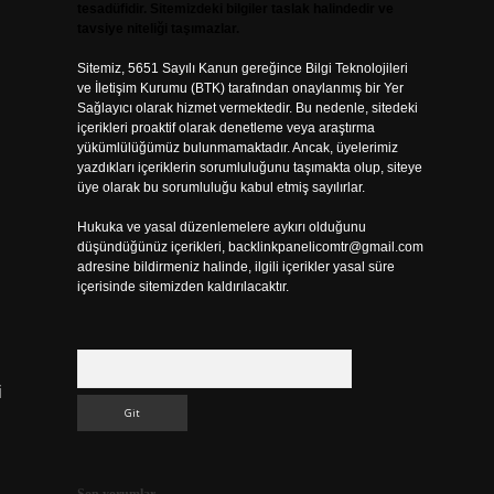
tesadüfidir. Sitemizdeki bilgiler taslak halindedir ve
tavsiye niteliği taşımazlar.
Sitemiz, 5651 Sayılı Kanun gereğince Bilgi Teknolojileri
ve İletişim Kurumu (BTK) tarafından onaylanmış bir Yer
Sağlayıcı olarak hizmet vermektedir. Bu nedenle, sitedeki
içerikleri proaktif olarak denetleme veya araştırma
yükümlülüğümüz bulunmamaktadır. Ancak, üyelerimiz
yazdıkları içeriklerin sorumluluğunu taşımakta olup, siteye
üye olarak bu sorumluluğu kabul etmiş sayılırlar.
Hukuka ve yasal düzenlemelere aykırı olduğunu
düşündüğünüz içerikleri,
backlinkpanelicomtr@gmail.com
adresine bildirmeniz halinde, ilgili içerikler yasal süre
içerisinde sitemizden kaldırılacaktır.
Arama
i