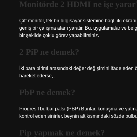
Monitörde 2 HDMI ne işe yarar
Çift monitör, tek bir bilgisayar sistemine bağlı iki ekr
geniş bir çalışma alanı yaratır. Bu, uygulamalar ve bel
bir şekilde çoklu görev yapabilirsiniz.
2 PiP ne demek?
İki para birimi arasındaki değer değişimini ifade ede
hareket ederse, .
PbP ne demek?
Progresif bulbar palsi (PBP) Bunlar, konuşma ve yutma ka
kontrol eden sinirler, beynin alt kısmındaki sözde bulbu
Pip yapmak ne demek?