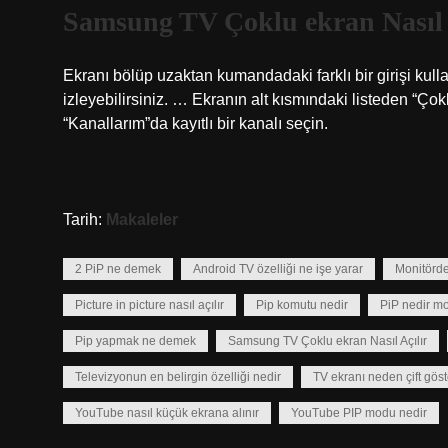
Samsung TV Çoklu ekran Nasıl 
Ekranı bölüp uzaktan kumandadaki farklı bir girişi kull
izleyebilirsiniz. … Ekranın alt kısmındaki listeden “Ço
“Kanallarım”da kayıtlı bir kanalı seçin.
Tarih:
Makaleler
2 PiP ne demek
Android TV özelliği ne işe yarar
Monitörde
Picture in picture nasıl açılır
Pip komutu nedir
PiP nedir mo
Pip yapmak ne demek
Samsung TV Çoklu ekran Nasıl Açılır
Televizyonun en belirgin özelliği nedir
TV ekranı neden çift göst
YouTube nasıl küçük ekrana alınır
YouTube PIP modu nedir