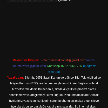
Kemikleri Güçlendiren Vitamin Hangisi
için
admin
o.online
Reklam ve İletişim:
E-mail:
backlinkpaneli@gmail.com
Teams:
forumhizmeti@gmail.com
Whatsapp: 0262 606 0 726
Telegram:
@karabul
Yasal Uyarı:
Sitemiz, 5651 Sayılı Kanun gereğince Bilgi Teknolojileri ve
İletişim Kurumu (BTK) tarafından onaylanmış bir Yer Sağlayıcı olarak
hizmet vermektedir. Bu nedenle, sitedeki içerikleri proaktif olarak
denetleme veya araştırma yükümlülüğümüz bulunmamaktadır. Ancak,
üyelerimiz yazdıkları içeriklerin sorumluluğunu taşımakta olup, siteye
üye olarak bu sorumluluğu kabul etmiş sayılırlar. Bu internet sitesi,