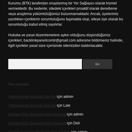
Kurumu (BTK) tarafından onaylanmış bir Yer Sağlayıcı olarak hizmet
vermektedir. Bu nedenle, sitedeki içerikleri proaktif olarak denetleme
veya araştırma yükümlülüğümüz bulunmamaktadır. Ancak, üyelerimiz
yazdıkları içeriklerin sorumluluğunu taşımakta olup, siteye üye olarak bu
sorumluluğu kabul etmiş sayılırlar.
Hukuka ve yasal düzenlemelere aykırı olduğunu düşündüğünüz
içerikleri,
backlinkpanelicomtr@gmail.com
adresine bildirmeniz halinde,
ilgili içerikler yasal süre içerisinde sitemizden kaldırılacaktır.
Arama
Son yorumlar
Yetişkinlerde Kızamık Olur Mu
için
admin
Yetişkinlerde Kızamık Olur Mu
için
Lale
Osmanlı Rus Savaşları Kim Kazandı
için
admin
Osmanlı Rus Savaşları Kim Kazandı
için
Deli