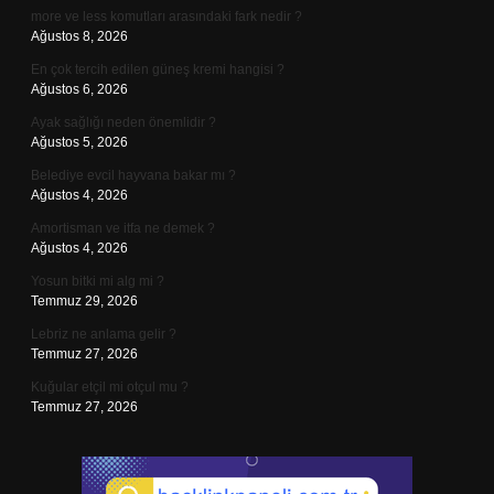
more ve less komutları arasındaki fark nedir ?
Ağustos 8, 2026
En çok tercih edilen güneş kremi hangisi ?
Ağustos 6, 2026
Ayak sağlığı neden önemlidir ?
Ağustos 5, 2026
Belediye evcil hayvana bakar mı ?
Ağustos 4, 2026
Amortisman ve itfa ne demek ?
Ağustos 4, 2026
Yosun bitki mi alg mi ?
Temmuz 29, 2026
Lebriz ne anlama gelir ?
Temmuz 27, 2026
Kuğular etçil mi otçul mu ?
Temmuz 27, 2026