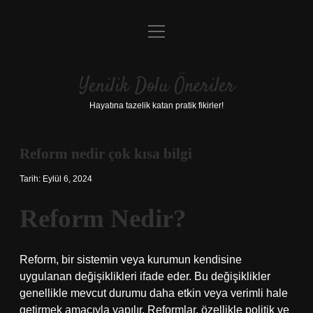
menüyü
Anasayfa
aç
Gizlilik Politikası
Yenilik Dolu Öneriler
Yasal Uyarı
Hayatına tazelik katan pratik fikirler!
Hakkımızda
Reform nedir çok kısa bilgi
Tarih: Eylül 6, 2024
Reform Nedir?
Reform, bir sistemin veya kurumun kendisine
uygulanan değişiklikleri ifade eder. Bu değişiklikler
genellikle mevcut durumu daha etkin veya verimli hale
getirmek amacıyla yapılır. Reformlar, özellikle politik ve