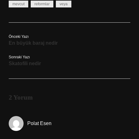
mevcut
reformlar
veya
Önceki Yazı
En büyük baraj nedir
Sonraki Yazı
Skatofili nedir
2 Yorum
Polat Esen