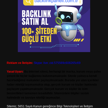
Reklam ve İletişim:
Skype: live:.cid.575569c608265c69
Yasal Uyarı:
Bu internet sitesi, herhangi bir marka, kurum veya şahıs
şirketi ile hiçbir bağlantısı bulunmamaktadır. Sitede yalnızca kendi
hazırladığımız makaleler paylaşılmaktadır. Burada yer alan içerikler
haber niteliği taşımamakta olup, gerçek kurum ve kişiler hakkında
paylaşım yapılmamaktadır. Gerçek kurum ve kişiler ile isim
benzerlikleri tamamen tesadüfidir. Sitemizdeki bilgiler taslak
halindedir ve tavsiye niteliği taşımazlar.
Sitemiz, 5651 Sayılı Kanun gereğince Bilgi Teknolojileri ve İletişim