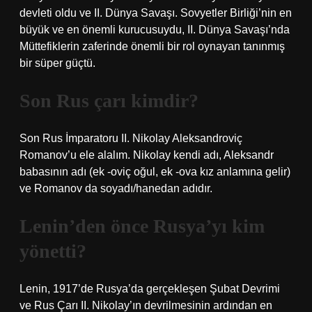
devleti oldu ve II. Dünya Savaşı. Sovyetler Birliği’nin en
büyük ve en önemli kurucusuydu, II. Dünya Savaşı’nda
Müttefiklerin zaferinde önemli bir rol oynayan tanınmış
bir süper güçtü.
Son Rus çarı kimdir?
Son Rus İmparatoru II. Nikolay Aleksandroviç
Romanov’u ele alalım. Nikolay kendi adı, Aleksandr
babasının adı (ek -oviç oğul, ek -ova kız anlamına gelir)
ve Romanov da soyadı/hanedan adıdır.
Lenin’den önce Rusya’yı kim
yönetti?
Lenin, 1917’de Rusya’da gerçekleşen Şubat Devrimi
ve Rus Çarı II. Nikolay’ın devrilmesinin ardından en