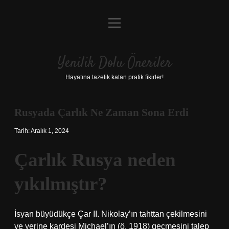
menüyü
Anasayfa
aç
Gizlilik Politikası
Yenilik Dolu Öneriler
Yasal Uyarı
Hayatına tazelik katan pratik fikirler!
Hakkımızda
Rusyada Çarlık Ne Zaman Sona Erdi
Tarih: Aralık 1, 2024
Çarlık Rusya neden
yıkılmıştır?
İsyan büyüdükçe Çar II. Nikolay’ın tahttan çekilmesini
ve yerine kardeşi Michael’ın (ö. 1918) geçmesini talep