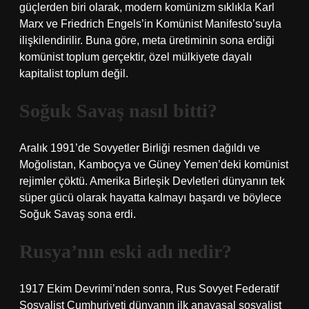
güçlerden biri olarak, modern komünizm sıklıkla Karl
Marx ve Friedrich Engels’in Komünist Manifesto’suyla
ilişkilendirilir. Buna göre, meta üretiminin sona erdiği
komünist toplum gerçektir, özel mülkiyete dayalı
kapitalist toplum değil.
Soğuk Savaş nasıl bitti?
Aralık 1991’de Sovyetler Birliği resmen dağıldı ve
Moğolistan, Kamboçya ve Güney Yemen’deki komünist
rejimler çöktü. Amerika Birleşik Devletleri dünyanın tek
süper gücü olarak hayatta kalmayı başardı ve böylece
Soğuk Savaş sona erdi.
Rusya’nın eski adı nedir?
1917 Ekim Devrimi’nden sonra, Rus Sovyet Federatif
Sosyalist Cumhuriyeti dünyanın ilk anayasal sosyalist