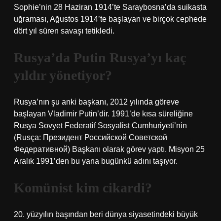
Sophie’nin 28 Haziran 1914’te Saraybosna’da suikasta
uğraması, Ağustos 1914’te başlayan ve birçok cephede
dört yıl süren savaşı tetikledi.
Rusya’da Putin Rusya’yı kaç
yıldır yönetiyor?
Rusya’nın şu anki başkanı, 2012 yılında göreve
başlayan Vladimir Putin’dir. 1991’de kısa süreliğine
Rusya Sovyet Federatif Sosyalist Cumhuriyeti’nin
(Rusça: Президент Российской Советской
Федеративной) Başkanı olarak görev yaptı. Misyon 25
Aralık 1991’den bu yana bugünkü adını taşıyor.
Komünist kim cikardi?
20. yüzyılın başından beri dünya siyasetindeki büyük