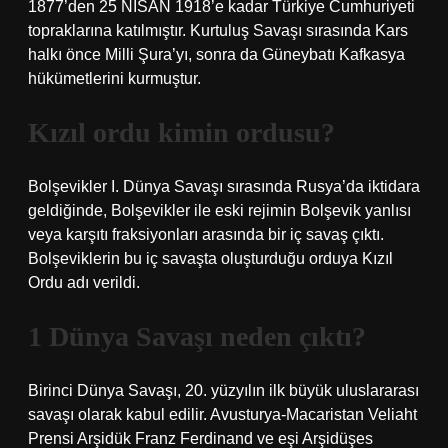
1877’den 25 NİSAN 1918’e kadar Türkiye Cumhuriyeti
topraklarına katılmıştır. Kurtuluş Savaşı sırasında Kars
halkı önce Milli Şura’yı, sonra da Güneybatı Kafkasya
hükümetlerini kurmuştur.
Kızıl ordu kimin ordusu?
Bolşevikler I. Dünya Savaşı sırasında Rusya’da iktidara
geldiğinde, Bolşevikler ile eski rejimin Bolşevik yanlısı
veya karşıtı fraksiyonları arasında bir iç savaş çıktı.
Bolşeviklerin bu iç savaşta oluşturduğu orduya Kızıl
Ordu adı verildi.
1 Dünya Savaşı neden çıktı?
Birinci Dünya Savaşı, 20. yüzyılın ilk büyük uluslararası
savaşı olarak kabul edilir. Avusturya-Macaristan Veliaht
Prensi Arşidük Franz Ferdinand ve eşi Arşidüşes