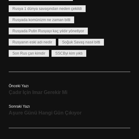
Rusya 1 dünya savaşından neden çekildi
Rusyada komünizm ne zaman bitti
Rusyada Putin Rusyayı kaç yıldır yönetiyor
Rusyanın eski adı nedir
Soğuk Savaş nasıl bitti
Son Rus çarı kimdir
SSCByi kim yıktı
Önceki Yazı
Çadır Için Imar Gerekir Mi
Sonraki Yazı
Aşure Günü Hangi Gün Çıkıyor