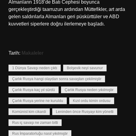
Almanların 1918’de Batı Cephesi boyunca
gerçekleştirdiği taarruzun ardından Müttefikler, art arda
gelen saldırılarla Almanları geri püskürttüler ve ABD
kuvvetleri siperlere doğru ilerlemeye başladı.
Tarih:
Makaleler
1 Dünya Savaşı neden çıktı
Bolşevik neyi savunur
Çarlık Rusya hangi olaydan sonra savaştan çekilmiştir
Çarlık Rusya kaç yıl sürdü
Çarlık Rusya neden yıkılmıştır
Çarlık Rusya yerine ne kuruldu
Kızıl ordu kimin ordusu
Komünist kim cikardi
Leninden önce Rusyayı kim yönetti
Rus iç savaşı ne zaman bitti
Rus İmparatorluğu nasıl yıkılmıştır