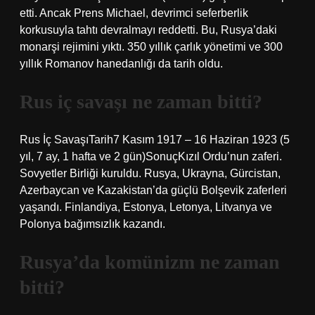
etti. Ancak Prens Michael, devrimci seferberlik
korkusuyla tahtı devralmayı reddetti. Bu, Rusya’daki
monarşi rejimini yıktı. 350 yıllık çarlık yönetimi ve 300
yıllık Romanov hanedanlığı da tarih oldu.
Rus iç savaşı ne zaman bitti?
Rus İç SavaşıTarih7 Kasım 1917 – 16 Haziran 1923 (5
yıl, 7 ay, 1 hafta ve 2 gün)SonuçKızıl Ordu’nun zaferi.
Sovyetler Birliği kuruldu. Rusya, Ukrayna, Gürcistan,
Azerbaycan ve Kazakistan’da güçlü Bolşevik zaferleri
yaşandı. Finlandiya, Estonya, Letonya, Litvanya ve
Polonya bağımsızlık kazandı.
Rusya’da komünizm ne zaman
bitti?