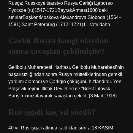
Rusça: Russkoye tsarstvo Rusya Çarlığı Царство
Русское (ru)1547-1721BayrakArması1600’deki
sınırlarBaşkentMoskova Alexandrova Sloboda (1564–
1581) Saint-Peterburg (1712–1721)11 satır daha
Çarlık Rusya hangi olaydan
sonra savaştan çekilmiştir?
Gelibolu Muharebesi Haritası. Gelibolu Muharebesi’nin
başarısızlığından sonra Rusya müttefiklerinden gerekli
yardımı alamadı ve Çarlığın çöküşünü hızlandırdı. Yeni
Bolşevik rejimi, İttifak Devletleri ile “Brest-Litovsk
Barışı”nı imzalayarak savaştan çekildi (3 Mart 1918).
Rus işgali kaç yıl sürdü?
40 yıl Rus işgali altında kaldıktan sonra 18 KASIM