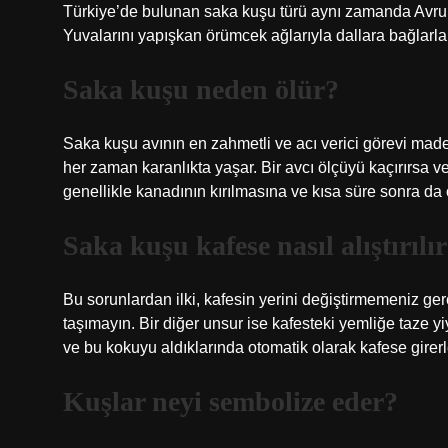
Türkiye’de bulunan saka kuşu türü aynı zamanda Avrupa 
Yuvalarını yapışkan örümcek ağlarıyla dallara bağlarlar
Saka kuşu neden ölür?
Saka kuşu avının en zahmetli ve acı verici görevi madenc
her zaman karanlıkta yaşar. Bir avcı ölçüyü kaçırırsa v
genellikle kanadının kırılmasına ve kısa süre sonra da
Saka kuşu kafese nasıl alıştırılı
Bu sorunlardan ilki, kafesin yerini değiştirmemeniz gerek
taşımayın. Bir diğer unsur ise kafesteki yemliğe taze y
ve bu kokuyu aldıklarında otomatik olarak kafese girerl
Kuşlar neyi sembolize eder?