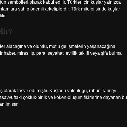
ün sembolleri olarak kabul edilir. Türkler için kuşlar yalnızca
anlamlara sahip önemli arketiplerdir. Türk mitolojisinde kuşlar
lir.
lir?
er alacağına ve olumlu, mutlu gelişmelerin yaşanacağına
 haber, miras, iş, para, seyahat, evlilik teklifi veya şifa bulma
larak tasvir edilmiştir. Kuşların yolculuğu, ruhun Tanrı’yı ​​
savvuftaki çokluk-birlik ve köken-oluşum fikirlerine dayanan bu
nılmıştır.