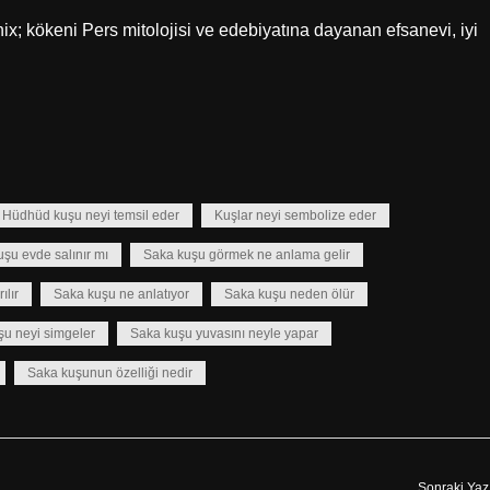
Hüdhüd kuşu neyi temsil eder
Kuşlar neyi sembolize eder
şu evde salınır mı
Saka kuşu görmek ne anlama gelir
ılır
Saka kuşu ne anlatıyor
Saka kuşu neden ölür
şu neyi simgeler
Saka kuşu yuvasını neyle yapar
Saka kuşunun özelliği nedir
Sonraki Yaz