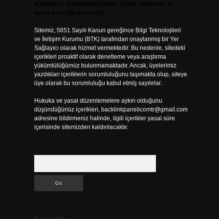
tesadüfidir. Sitemizdeki bilgiler taslak halindedir ve
tavsiye niteliği taşımazlar.
Sitemiz, 5651 Sayılı Kanun gereğince Bilgi Teknolojileri
ve İletişim Kurumu (BTK) tarafından onaylanmış bir Yer
Sağlayıcı olarak hizmet vermektedir. Bu nedenle, sitedeki
içerikleri proaktif olarak denetleme veya araştırma
yükümlülüğümüz bulunmamaktadır. Ancak, üyelerimiz
yazdıkları içeriklerin sorumluluğunu taşımakta olup, siteye
üye olarak bu sorumluluğu kabul etmiş sayılırlar.
.
Hukuka ve yasal düzenlemelere aykırı olduğunu
düşündüğünüz içerikleri,
backlinkpanelicomtr@gmail.com
adresine bildirmeniz halinde, ilgili içerikler yasal süre
içerisinde sitemizden kaldırılacaktır.
Arama