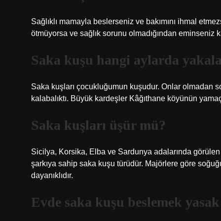
Sağlıklı mamayla beslerseniz ve bakımını ihmal etmez
ötmüyorsa ve sağlık sorunu olmadığından eminseniz kafe
Saka kuşu hangi aylarda yakal
Saka kuşları çocukluğumun kuşudur. Onlar olmadan so
kalabalıktı. Büyük kardeşler Kâğıthane köyünün yamaçlar
Saka kuşları üşür mü?
Sicilya, Korsika, Elba ve Sardunya adalarında görülen 
şarkıya sahip saka kuşu türüdür. Majörlere göre soğuğ
dayanıklıdır.
Evde saka kuşu beslemek yasak