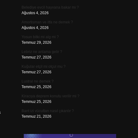
Belediye evcil hayvana bakar mı ?
Ağustos 4, 2026
Amortisman ve itfa ne demek ?
Ağustos 4, 2026
Yosun bitki mi alg mi ?
Temmuz 29, 2026
Lebriz ne anlama gelir ?
Temmuz 27, 2026
Kuğular etçil mi otçul mu ?
Temmuz 27, 2026
Lustral ne demek ?
Temmuz 25, 2026
Kiracıya deprem konutu verilir mi ?
Temmuz 25, 2026
Bant izi vücuttan nasıl çıkarılır ?
a
Temmuz 21, 2026