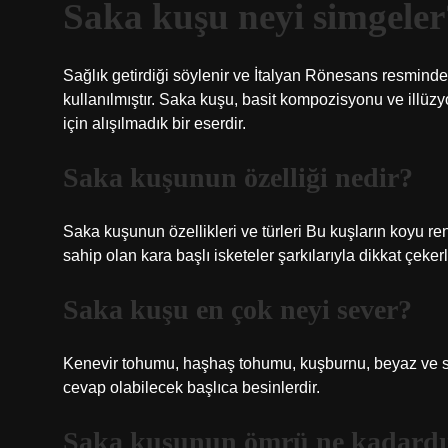
Saka kuşu neyi simgeler
Sağlık getirdiği söylenir ve İtalyan Rönesans resminde
kullanılmıştır. Saka kuşu, basit kompozisyonu ve illüzy
için alışılmadık bir eserdir.
Saka kuşunun özelliği nedir?
Saka kuşunun özellikleri ve türleri Bu kuşların koyu renkli
sahip olan kara başlı isketeler şarkılarıyla dikkat çeker
Saka kuşu en çok neyi sever?
Kenevir tohumu, haşhaş tohumu, kuşburnu, beyaz ve si
cevap olabilecek başlıca besinlerdir.
Saka kuşunun ömrü ne kadardı