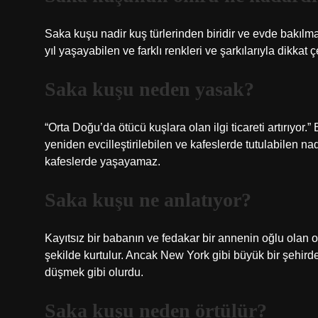
Saka kuşu nadir kuş türlerinden biridir ve evde bakılma
yıl yaşayabilen ve farklı renkleri ve şarkılarıyla dikkat 
Saka kuşu neden yasak?
“Orta Doğu’da ötücü kuşlara olan ilgi ticareti artırıy
yeniden evcilleştirilebilen ve kafeslerde tutulabilen n
kafeslerde yaşayamaz.
Saka kuşu ne anlatıyor?
Kayıtsız bir babanın ve fedakar bir annenin oğlu olan
şekilde kurtulur. Ancak New York gibi büyük bir şehirde 
düşmek gibi olurdu.
Saka kuşu neden örtülür?