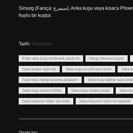
Simurg (Farsça: سيمرغ), Anka kuşu veya kısaca Phoenix; kökeni Pers mitolojisi ve edebiyatına dayanan efsanevi, iyi
huylu bir kuştur.
Tarih:
Makaleler
Evde saka kuşu beslemek yasak mı
Hangi efsanevi kuşun
Saka kuşları üşür mü
Saka kuşu en çok neyi sever
Saka ku
Saka kuşu hangi aylarda yakalanır
Saka kuşu kafese nasıl alıştır
Saka kuşu neden örtülür
Saka kuşu neden yasak
Saka ku
Saka kuşunun diğer adı nedir
Saka kuşunun ömrü ne kadardır
Önceki Yazı