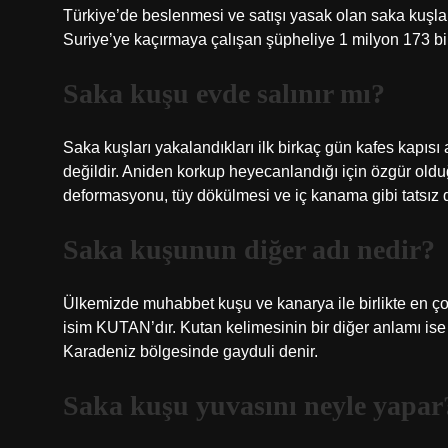
Türkiye’de beslenmesi ve satışı yasak olan saka kuşla
Suriye’ye kaçırmaya çalışan şüpheliye 1 milyon 173 bi
Saka kuşu evde salınır mı?
Saka kuşları yakalandıkları ilk birkaç gün kafes kapıs
değildir. Aniden korkup heyecanlandığı için özgür old
deformasyonu, tüy dökülmesi ve iç kanama gibi tatsız du
Saka kuşunun diğer adı nedir?
Ülkemizde muhabbet kuşu ve kanarya ile birlikte en çok
isim KUTAN’dır. Kutan kelimesinin bir diğer anlamı ise
Karadeniz bölgesinde gayduli denir.
Saka kuşu yuvasını neyle yapar