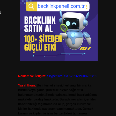
8
r
Reklam ve İletişim:
Skype: live:.cid.575569c608265c69
Yasal Uyarı:
Bu internet sitesi, herhangi bir marka,
kurum veya şahıs şirketi ile hiçbir bağlantısı
bulunmamaktadır. Sitede yalnızca kendi hazırladığımız
makaleler paylaşılmaktadır. Burada yer alan içerikler
haber niteliği taşımamakta olup, gerçek kurum ve
kişiler hakkında paylaşım yapılmamaktadır. Gerçek
kurum ve kişiler ile isim benzerlikleri tamamen