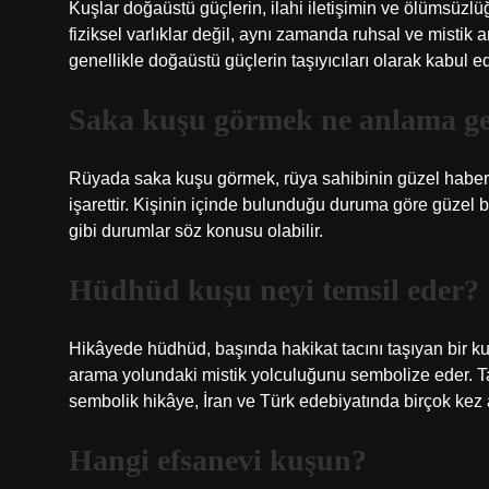
Kuşlar doğaüstü güçlerin, ilahi iletişimin ve ölümsüzlüğ
fiziksel varlıklar değil, aynı zamanda ruhsal ve mistik 
genellikle doğaüstü güçlerin taşıyıcıları olarak kabul edi
Saka kuşu görmek ne anlama ge
Rüyada saka kuşu görmek, rüya sahibinin güzel haberl
işarettir. Kişinin içinde bulunduğu duruma göre güzel bir
gibi durumlar söz konusu olabilir.
Hüdhüd kuşu neyi temsil eder?
Hikâyede hüdhüd, başında hakikat tacını taşıyan bir kuş o
arama yolundaki mistik yolculuğunu sembolize eder. Ta
sembolik hikâye, İran ve Türk edebiyatında birçok kez a
Hangi efsanevi kuşun?