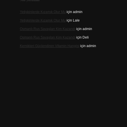
Son yorumlar
Yetişkinlerde Kızamık Olur Mu
için
admin
Yetişkinlerde Kızamık Olur Mu
için
Lale
Osmanlı Rus Savaşları Kim Kazandı
için
admin
Osmanlı Rus Savaşları Kim Kazandı
için
Deli
Kemikleri Güçlendiren Vitamin Hangisi
için
admin