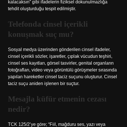
kalacaksın” gibi ifadelerin fiziksel dokunulmazlığa
tehdit oluşturduğu tespit edilmiştir.
Telefonda cinsel içerikli
konuşmak suç mu?
Sosyal medya üzerinden gönderilen cinsel ifadeler,
cinsel içerikli sözler, işaretler, çıplak vücudun teşhiri,
cinsel ses kayıtları, görsel tasvirler, genital organların
fotoğrafları, video veya görüntülü görüşmeler sırasında
yapılan hareketler cinsel taciz suçunu oluşturur. Cinsel
taciz suçu aniden işlenen bir suçtur.
Mesajla küfür etmenin cezası
nedir?
TCK 125/2’ye göre; “Fiil, mağduru ses, yazı veya