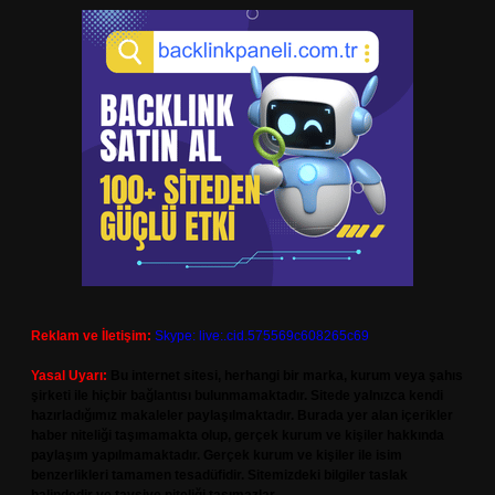
Reklam ve İletişim:
Skype: live:.cid.575569c608265c69
Yasal Uyarı:
Bu internet sitesi, herhangi bir marka, kurum veya şahıs
şirketi ile hiçbir bağlantısı bulunmamaktadır. Sitede yalnızca kendi
hazırladığımız makaleler paylaşılmaktadır. Burada yer alan içerikler
haber niteliği taşımamakta olup, gerçek kurum ve kişiler hakkında
paylaşım yapılmamaktadır. Gerçek kurum ve kişiler ile isim
benzerlikleri tamamen tesadüfidir. Sitemizdeki bilgiler taslak