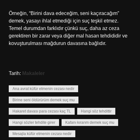
Örneğin, “Birini dava edeceğim, seni kaçıracağım”
demek, yasayı ihlal etmediği için suç teşkil etmez.
Temel durumdan farklıdır çünkü suç, daha az ceza
gerektiren bir zarar veya diğer mal hasarı tehdididir ve
kovuşturulması mağdurun davasına bağlıdır.
Tarih:
Makaleler
Ana avrat küfür etmenin cezası nedir
Birine seni öldürürüm demek suç mu
Hakaret davası para cezası kaç TL
Hangi söz tehdittir
Hangi sözler tehdite girer
Kafanı kırarım demek suç mu
Mesajla küfür etmenin cezası nedir