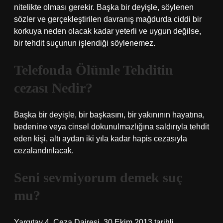
nitelikte olması gerekir. Başka bir deyişle, söylenen
sözler ve gerçekleştirilen davranış mağdurda ciddi bir
korkuya neden olacak kadar yeterli ve uygun değilse,
bir tehdit suçunun işlendiği söylenemez.
Telefonda Ölümle Tehditin
cezası Nedir?
Başka bir deyişle, bir başkasını, bir yakınının hayatına,
bedenine veya cinsel dokunulmazlığına saldırıyla tehdit
eden kişi, altı aydan iki yıla kadar hapis cezasıyla
cezalandırılacak.
Seni sevmiyorum demek suç
mu?
Yargıtay 4. Ceza Dairesi, 30 Ekim 2013 tarihli