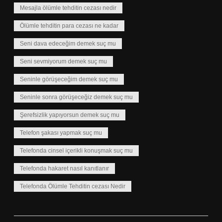
Mesajla ölümle tehditin cezası nedir
Ölümle tehditin para cezası ne kadar
Seni dava edeceğim demek suç mu
Seni sevmiyorum demek suç mu
Seninle görüşeceğim demek suç mu
Seninle sonra görüşeceğiz demek suç mu
Şerefsizlik yapıyorsun demek suç mu
Telefon şakası yapmak suç mu
Telefonda cinsel içerikli konuşmak suç mu
Telefonda hakaret nasıl kanıtlanır
Telefonda Ölümle Tehditin cezası Nedir