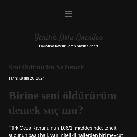
menüyü
Anasayfa
aç
Gizlilik Politikası
Yenilik Dolu Öneriler
Yasal Uyarı
Hayatına tazelik katan pratik fikirler!
Hakkımızda
Seni Öldürürüm Ne Demek
Tarih: Kasım 26, 2024
Birine seni öldürürüm
demek suç mu?
Türk Ceza Kanunu’nun 106/1. maddesinde, tehdit
suçunun basit hali, yani nitelikli hallerden biri mevcut