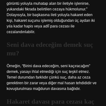
görüntü yoluyla muhatap alan bir iletiyle işlenirse,
yukarıdaki fıkrada belirtilen cezaya hükmolunur.”
Dolayısıyla, bir başkasına ileti yoluyla hakaret eden
kişi, hakaret suçunu işlemiş olduğundan üç aydan iki
yıla kadar hapis veya adlî para cezası ile
cezalandırılabilir.
Seni dava edeceğim demek suç
mu?
Örneğin, “Birini dava edeceğim, seni kaçıracağım”
demek, yasayı ihlal etmediği için suç teşkil etmez.
Temel durumdan farklıdır çünkü suç, daha az ceza
gerektiren bir zarar veya diğer mal hasarı tehdididir ve
kovuşturulması mağdurun davasına bağlıdır.
Hakaret davası para cezası kaç