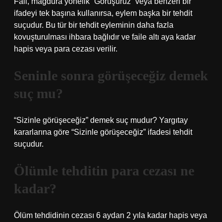
Fail, mağdura yönelik “Görüşürüz” veya benzeri bir
ifadeyi tek başına kullanırsa, eylem başka bir tehdit
suçudur. Bu tür bir tehdit eyleminin daha fazla
kovuşturulması ihbara bağlıdır ve faile altı aya kadar
hapis veya para cezası verilir.
Seninle sonra görüşeceğiz demek
suç mu?
“Sizinle görüşeceğiz” demek suç mudur? Yargıtay
kararlarına göre “Sizinle görüşeceğiz” ifadesi tehdit
suçudur.
Ölümle tehditin para cezası ne
kadar?
Ölüm tehdidinin cezası 6 aydan 2 yıla kadar hapis veya