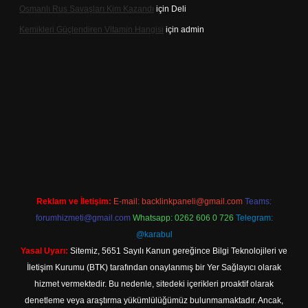
Osmanlı Rus Savaşları Kim Kazandı
için
Deli
Kemikleri Güçlendiren Vitamin Hangisi
için
admin
ine
Reklam ve İletişim:
E-mail:
backlinkpaneli@gmail.com
Teams:
forumhizmeti@gmail.com
Whatsapp: 0262 606 0 726
Telegram:
@karabul
Yasal Uyarı:
Sitemiz, 5651 Sayılı Kanun gereğince Bilgi Teknolojileri ve
İletişim Kurumu (BTK) tarafından onaylanmış bir Yer Sağlayıcı olarak
hizmet vermektedir. Bu nedenle, sitedeki içerikleri proaktif olarak
denetleme veya araştırma yükümlülüğümüz bulunmamaktadır. Ancak,