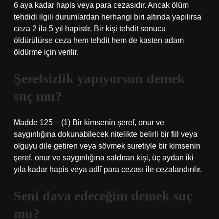
6 aya kadar hapis veya para cezasıdır. Ancak ölüm
tehdidi ilgili durumlardan herhangi biri altında yapılırsa
ceza 2 ila 5 yıl hapistir. Bir kişi tehdit sonucu
öldürülürse ceza hem tehdit hem de kasten adam
öldürme için verilir.
Şerefsizlik yapıyorsun demek
suç mu?
Madde 125 – (1) Bir kimsenin şeref, onur ve
saygınlığına dokunabilecek nitelikte belirli bir fiil veya
olguyu dile getiren veya sövmek suretiyle bir kimsenin
şeref, onur ve saygınlığına saldıran kişi, üç aydan iki
yıla kadar hapis veya adlî para cezası ile cezalandırılır.
Seni dava edeceğim demek suç
mu?