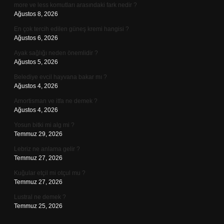
more ve less komutları arasındaki fark nedir ?
Ağustos 8, 2026
En çok tercih edilen güneş kremi hangisi ?
Ağustos 6, 2026
Ayak sağlığı neden önemlidir ?
Ağustos 5, 2026
Belediye evcil hayvana bakar mı ?
Ağustos 4, 2026
Amortisman ve itfa ne demek ?
Ağustos 4, 2026
Yosun bitki mi alg mi ?
Temmuz 29, 2026
Lebriz ne anlama gelir ?
Temmuz 27, 2026
Kuğular etçil mi otçul mu ?
Temmuz 27, 2026
Lustral ne demek ?
Temmuz 25, 2026