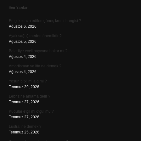
Sidebar
Son Yazılar
En çok tercih edilen güneş kremi hangisi ?
Ağustos 6, 2026
Ayak sağlığı neden önemlidir ?
Ağustos 5, 2026
Belediye evcil hayvana bakar mı ?
Ağustos 4, 2026
Amortisman ve itfa ne demek ?
Ağustos 4, 2026
Yosun bitki mi alg mi ?
Temmuz 29, 2026
Lebriz ne anlama gelir ?
Temmuz 27, 2026
Kuğular etçil mi otçul mu ?
Temmuz 27, 2026
Lustral ne demek ?
Temmuz 25, 2026