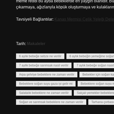
meme reddi bu ayda bebeklerde en yaygın olanıdır. Bu 
çıkarmaya, ağızlarıyla köpük oluşturmaya ve kulakları
Tavsiyeli Bağlantılar:
Kanas Mermisi Çelik Yeleği Dele
Tarih:
Makaleler
6 aylık bebeğe sebze ne verilir
6 aylık bebeğin yemeğine soğa
7 aylik bebeğe sarımsak nasil verilir
7 aylık bebeğe soğan nasıl 
Arpa şehriye bebeklere ne zaman verilir
Bebekler için soğan k
Bebeklere soğan suyu gaza iyi gelir mi
Bebeklere soğan suyu n
Salatalık bebeklere ne zaman verilir
Salçalı yemekler bebeklere
Soğan ve sarımsak bebeklere ne zaman verilir
Tarhana çorbası