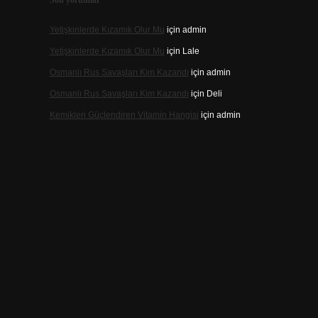
Son yorumlar
Yetişkinlerde Kızamık Olur Mu
için
admin
Yetişkinlerde Kızamık Olur Mu
için
Lale
Osmanlı Rus Savaşları Kim Kazandı
için
admin
Osmanlı Rus Savaşları Kim Kazandı
için
Deli
Kemikleri Güçlendiren Vitamin Hangisi
için
admin