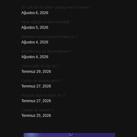
En çok tercih edilen güneş kremi hangisi ?
Ağustos 6, 2026
Ayak sağlığı neden önemlidir ?
Ağustos 5, 2026
Belediye evcil hayvana bakar mı ?
Ağustos 4, 2026
Amortisman ve itfa ne demek ?
Ağustos 4, 2026
Yosun bitki mi alg mi ?
Temmuz 29, 2026
Lebriz ne anlama gelir ?
Temmuz 27, 2026
Kuğular etçil mi otçul mu ?
Temmuz 27, 2026
Lustral ne demek ?
Temmuz 25, 2026