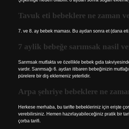
Tavuk eti bebeklere ne zaman ve
7. ve 8. ay bebek maması. Bu aydan sonra et (dana eti, hi
7 aylik bebeğe sarımsak nasil ve
Sarımsak mutfakta ve özellikle bebek gıda takviyesind
vardır. Sarımsağı 6. aydan itibaren bebeğinizin mutfağı
pürelere bir diş eklemeniz yeterlidir.
Arpa şehriye bebeklere ne zaman
Herkese merhaba, bu tarifte bebekleriniz için erişte ço
verebilirsiniz. Hemen hazırlayabileceğiniz pratik bir ta
çorba tarifi.