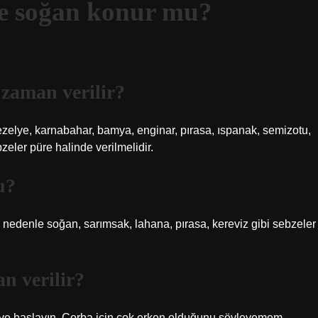
ne soğan konur mu?
 zaman verilir?
bezelye, karnabahar, bamya, enginar, pırasa, ıspanak, semizotu,
zeler püre halinde verilmelidir.
u?
e soğan, sarımsak, lahana, pırasa, kereviz gibi sebzeler
n verilir?
eye başlayın. Çorba için çok erken olduğunu söyleyemem.