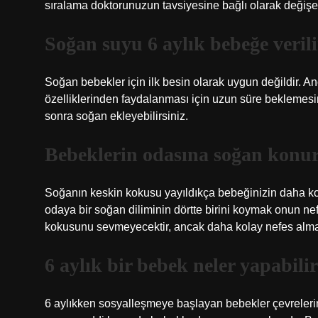
sıralama doktorunuzun tavsiyesine bağlı olarak değişeb
Soğan suyu 6 aylık bebeğe veril
Soğan bebekler için ilk besin olarak uygun değildir. 
özelliklerinden faydalanması için uzun süre beklemes
sonra soğan ekleyebilirsiniz.
Bebeklerin odasına soğan konu
Soğanın keskin kokusu yayıldıkça bebeğinizin daha ko
odaya bir soğan diliminin dörtte birini koymak onun n
kokusunu sevmeyecektir, ancak daha kolay nefes almas
6 aylık bir bebek neler yapabili
6 aylıkken sosyalleşmeye başlayan bebekler çevrelerine