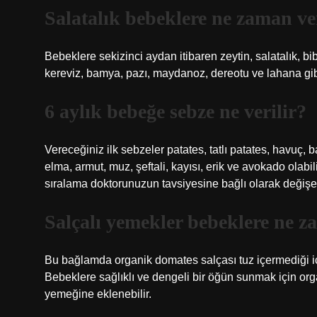
Salatalık bebeklere ne zaman ver
Bebeklere sekizinci aydan itibaren zeytin, salatalık, bi
kereviz, bamya, pazı, maydanoz, dereotu ve lahana gibi
6 aylık bebeğe sebze ne verilir?
Vereceğiniz ilk sebzeler patates, tatlı patates, havuç, 
elma, armut, muz, şeftali, kayısı, erik ve avokado olabi
sıralama doktorunuzun tavsiyesine bağlı olarak değişeb
Salçalı yemekler bebeklere ne z
Bu bağlamda organik domates salçası tuz içermediği iç
Bebeklere sağlıklı ve dengeli bir öğün sunmak için orga
yemeğine eklenebilir.