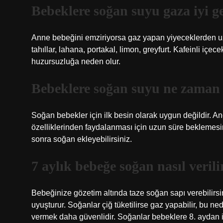
Bebeklere soğan suyu gaza iyi ge
Anne bebeğini emziriyorsa gaz yapan yiyeceklerden uza
tahıllar, lahana, portakal, limon, greyfurt. Kafeinli iç
huzursuzluğa neden olur.
Bebeklere soğan suyu ne zaman 
Soğan bebekler için ilk besin olarak uygun değildir. 
özelliklerinden faydalanması için uzun süre beklemes
sonra soğan ekleyebilirsiniz.
7 aylık bebeğe soğan nasıl verili
Bebeğinize gözetim altında taze soğan sapı verebilirsin
uyuşturur. Soğanlar çiğ tüketilirse gaz yapabilir, bu n
vermek daha güvenlidir. Soğanlar bebeklere 8. aydan iti