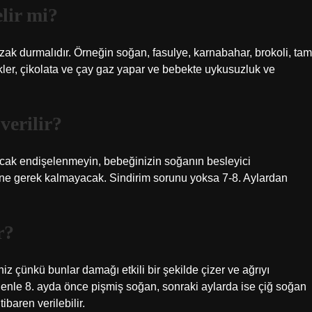
lir mi?
k durmalıdır. Örneğin soğan, fasulye, karnabahar, brokoli, tam
ecekler, çikolata ve çay gaz yapar ve bebekte uykusuzluk ve
verilir?
Ancak endişelenmeyin, bebeğinizin soğanın besleyici
ine gerek kalmayacak. Sindirim sorunu yoksa 7-8. Aylardan
r?
iz çünkü bunlar damağı etkili bir şekilde çizer ve ağrıyı
edenle 8. ayda önce pişmiş soğan, sonraki aylarda ise çiğ soğan
baren verilebilir.