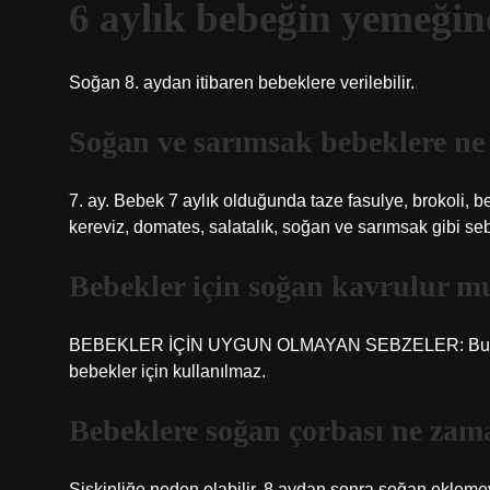
6 aylık bebeğin yemeği
Soğan 8. aydan itibaren bebeklere verilebilir.
Soğan ve sarımsak bebeklere ne
7. ay. Bebek 7 aylık olduğunda taze fasulye, brokoli, 
kereviz, domates, salatalık, soğan ve sarımsak gibi seb
Bebekler için soğan kavrulur m
BEBEKLER İÇİN UYGUN OLMAYAN SEBZELER: Bu nedenl
bebekler için kullanılmaz.
Bebeklere soğan çorbası ne zama
Şişkinliğe neden olabilir. 8 aydan sonra soğan eklem