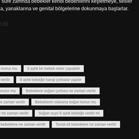
süre zarfında bebekler kendi bedenlerini keşfetmeye, sesler
na, yanaklarına ve genital bölgelerine dokunmaya başlarlar.
r Mi
n konur mu
6 aylık bir bebek neler yapabilir
verilir
8 aylık bebeğe hangi çorbalar yapılır
avrulur mu
Bebeklere soğan çorbası ne zaman verilir
e zaman verilir
Bebeklerin odasına soğan konur mu
 ne zaman verilir
Soğan suyu 6 aylık bebeğe verilir mi
 bebeklere ne zaman verilir
Tavuk eti bebeklere ne zaman verilir