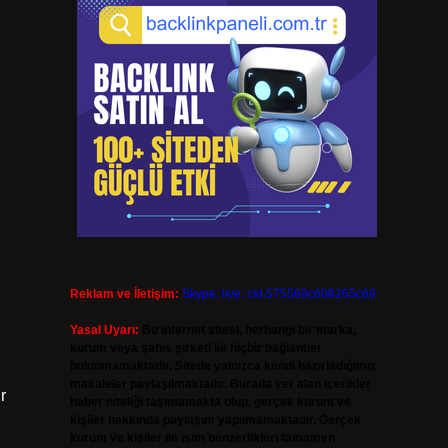
Reklam ve İletişim:
Skype: live:.cid.575569c608265c69
Yasal Uyarı:
Bu internet sitesi, herhangi bir marka,
kurum veya şahıs şirketi ile hiçbir bağlantısı
bulunmamaktadır. Sitede yalnızca kendi hazırladığımız
makaleler paylaşılmaktadır. Burada yer alan içerikler
r
haber niteliği taşımamakta olup, gerçek kurum ve
kişiler hakkında paylaşım yapılmamaktadır. Gerçek
kurum ve kişiler ile isim benzerlikleri tamamen