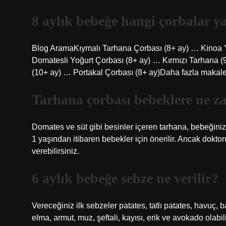
8 aylık bebeğe hangi çorbalar ya
Blog AramaKıymalı Tarhana Çorbası (8+ ay) … Kinoa Y
Domatesli Yoğurt Çorbası (8+ ay) … Kırmızı Tarhana (
(10+ ay) … Portakal Çorbası (8+ ay)Daha fazla maka
Tarhana çorbası bebeklere ne za
Domates ve süt gibi besinler içeren tarhana, bebeğiniz
1 yaşından itibaren bebekler için önerilir. Ancak dokt
verebilirsiniz.
6 aylık bebeğe sebze ne verilir?
Vereceğiniz ilk sebzeler patates, tatlı patates, havuç, 
elma, armut, muz, şeftali, kayısı, erik ve avokado olabi