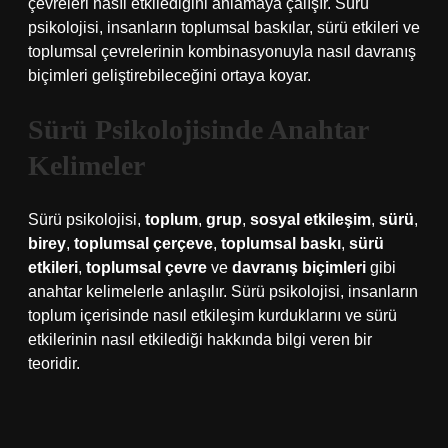
çevreleri nasıl etkilediğini anlamaya çalışır. Sürü
psikolojisi, insanların toplumsal baskılar, sürü etkileri ve
toplumsal çevrelerinin kombinasyonuyla nasıl davranış
biçimleri geliştirebileceğini ortaya koyar.
Sürü Psikolojisinde Anahtar
Kelimeler
Sürü psikolojisi,
toplum
,
grup
,
sosyal etkileşim
,
sürü
,
birey
,
toplumsal çerçeve
,
toplumsal baskı
,
sürü
etkileri
,
toplumsal çevre
ve
davranış biçimleri
gibi
anahtar kelimelerle anlaşılır. Sürü psikolojisi, insanların
toplum içerisinde nasıl etkileşim kurduklarını ve sürü
etkilerinin nasıl etkilediği hakkında bilgi veren bir
teoridir.