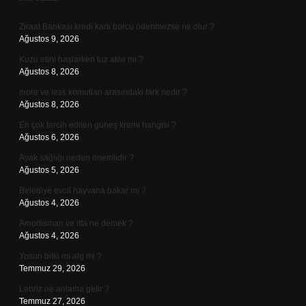
Sidebar
Ziraat Bankası kredi kartı borcu ödenmezse ne olur ?
Ağustos 9, 2026
Kuzu etini haşlarken tuz atılır mı ?
Ağustos 8, 2026
more ve less komutları arasındaki fark nedir ?
Ağustos 8, 2026
En çok tercih edilen güneş kremi hangisi ?
Ağustos 6, 2026
Ayak sağlığı neden önemlidir ?
Ağustos 5, 2026
Belediye evcil hayvana bakar mı ?
Ağustos 4, 2026
Amortisman ve itfa ne demek ?
Ağustos 4, 2026
Yosun bitki mi alg mi ?
Temmuz 29, 2026
Lebriz ne anlama gelir ?
Temmuz 27, 2026