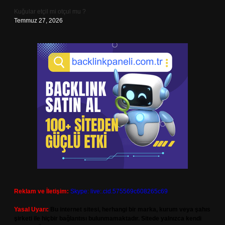
Kuğular etçil mi otçul mu ?
Temmuz 27, 2026
Reklam ve İletişim:
Skype: live:.cid.575569c608265c69
Yasal Uyarı:
Bu internet sitesi, herhangi bir marka, kurum veya şahıs
şirketi ile hiçbir bağlantısı bulunmamaktadır. Sitede yalnızca kendi