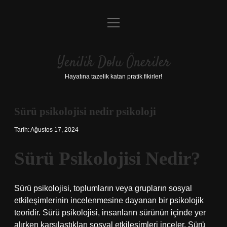
menüyü
Anasayfa
aç
Gizlilik Politikası
Yenilik Dolu Öneriler
Yasal Uyarı
Hayatına tazelik katan pratik fikirler!
Hakkımızda
Sürü psikolojisi nedir psikoloji
Tarih: Ağustos 17, 2024
Sürü Psikolojisi Nedir?
Sürü psikolojisi, toplumların veya grupların sosyal
etkileşimlerinin incelenmesine dayanan bir psikolojik
teoridir. Sürü psikolojisi, insanların sürünün içinde yer
alırken karşılaştıkları sosyal etkileşimleri inceler. Sürü