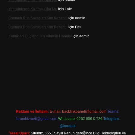
Yetişkinlerde Kızamık Olur Mu
için
admin
Yetişkinlerde Kızamık Olur Mu
için
Lale
Osmanlı Rus Savaşları Kim Kazandı
için
admin
Osmanlı Rus Savaşları Kim Kazandı
için
Deli
Kemikleri Güçlendiren Vitamin Hangisi
için
admin
o.online
Reklam ve İletişim:
E-mail:
backlinkpaneli@gmail.com
Teams:
forumhizmeti@gmail.com
Whatsapp: 0262 606 0 726
Telegram:
@karabul
Yasal Uyarı:
Sitemiz, 5651 Sayılı Kanun gereğince Bilgi Teknolojileri ve