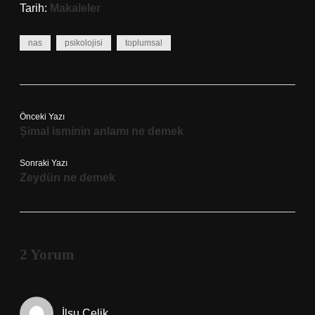
Tarih:
Makaleler
nas
psikolojisi
toplumsal
Önceki Yazı
Şimal isminin anlamı ne demek
Sonraki Yazı
Zeydün ne demek
2 Yorum
İlsu Çelik