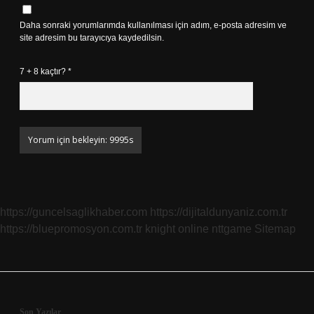
Daha sonraki yorumlarımda kullanılması için adım, e-posta adresim ve
site adresim bu tarayıcıya kaydedilsin.
7 + 8 kaçtır?
*
https://guncelsaglikhaber.com
https://dijitaldunyaniz.com.tr
https://bluepromosyon.com.tr
knight online
nttgame
Sitemap
Son Yazılar