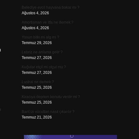
Belediye evcil hayvana bakar mı ?
Ağustos 4, 2026
Amortisman ve itfa ne demek ?
Ağustos 4, 2026
Yosun bitki mi alg mi ?
Temmuz 29, 2026
n
Lebriz ne anlama gelir ?
Temmuz 27, 2026
Kuğular etçil mi otçul mu ?
Temmuz 27, 2026
Lustral ne demek ?
Temmuz 25, 2026
Kiracıya deprem konutu verilir mi ?
Temmuz 25, 2026
p
Bant izi vücuttan nasıl çıkarılır ?
Temmuz 21, 2026