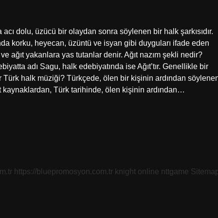
 acı dolu, üzücü bir olaydan sonra söylenen bir halk şarkısıdır.
ında korku, heyecan, üzüntü ve isyan gibi duyguları ifade eden
ır ve ağıt yakanlara yas tutanlar denir. Ağıt nazım şekli nedir?
biyatta adı Sagu, halk edebiyatında ise Ağıt’tır. Genellikle bir
ir Türk halk müziği? Türkçede, ölen bir kişinin ardından söylene
ut kaynaklardan, Türk tarihinde, ölen kişinin ardından…
m.tr
https://bluepromosyon.com.tr
knight online
nttgame
Sitema