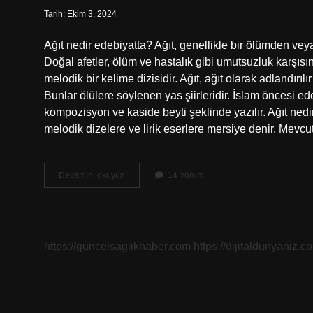
Tarih: Ekim 3, 2024
Ağıt nedir edebiyatta? Ağıt, genellikle bir ölümden veya
Doğal afetler, ölüm ve hastalık gibi umutsuzluk karşıs
melodik bir kelime dizisidir. Ağıt, ağıt olarak adlandırıl
Bunlar ölülere söylenen yas şiirleridir. İslam öncesi ede
kompozisyon ve kaside beyti şeklinde yazılır. Ağıt ned
melodik dizelere ve lirik eserlere mersiye denir. Mevc
Ağıt
Devamını okuyun
14 Yorum
Nedir
Aşık
Edebiyatı
https://guncelsaglikhaber.com
https://dijitaldunyaniz.co