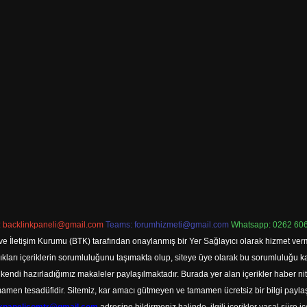
:
backlinkpaneli@gmail.com
Teams:
forumhizmeti@gmail.com
Whatsapp: 0262 606
ve İletişim Kurumu (BTK) tarafından onaylanmış bir Yer Sağlayıcı olarak hizmet verm
rı içeriklerin sorumluluğunu taşımakta olup, siteye üye olarak bu sorumluluğu kabul
a kendi hazırladığımız makaleler paylaşılmaktadır. Burada yer alan içerikler haber 
tamamen tesadüfidir. Sitemiz, kar amacı gütmeyen ve tamamen ücretsiz bir bilgi pay