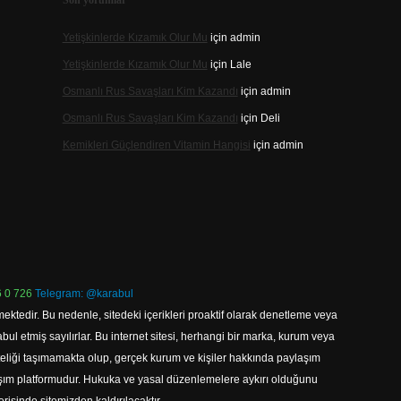
Son yorumlar
Yetişkinlerde Kızamık Olur Mu
için
admin
Yetişkinlerde Kızamık Olur Mu
için
Lale
Osmanlı Rus Savaşları Kim Kazandı
için
admin
Osmanlı Rus Savaşları Kim Kazandı
için
Deli
Kemikleri Güçlendiren Vitamin Hangisi
için
admin
 0 726
Telegram: @karabul
ektedir. Bu nedenle, sitedeki içerikleri proaktif olarak denetleme veya
 etmiş sayılırlar. Bu internet sitesi, herhangi bir marka, kurum veya
niteliği taşımamakta olup, gerçek kurum ve kişiler hakkında paylaşım
laşım platformudur. Hukuka ve yasal düzenlemelere aykırı olduğunu