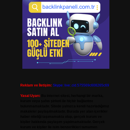
Reklam ve İletişim:
Skype: live:.cid.575569c608265c69
Yasal Uyarı:
Bu internet sitesi, herhangi bir marka,
kurum veya şahıs şirketi ile hiçbir bağlantısı
bulunmamaktadır. Sitede yalnızca kendi hazırladığımız
makaleler paylaşılmaktadır. Burada yer alan içerikler
haber niteliği taşımamakta olup, gerçek kurum ve
kişiler hakkında paylaşım yapılmamaktadır. Gerçek
kurum ve kişiler ile isim benzerlikleri tamamen