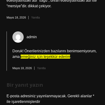
edebiyatındaki adı “sagu”, divan edebiyatındaki adı ise
“mersiye”dir. dikkat çekiyor.
Mayıs 18, 2026
Yanıtla
admin
Doruk! Önerilerinizden bazılarını benimsemiyorum,
ama
emeğiniz için teşekkür ederim
.
Mayıs 18, 2026
Yanıtla
Bir yanıt yazın
E-posta adresiniz yayınlanmayacak.
Gerekli alanlar
*
ile işaretlenmişlerdir