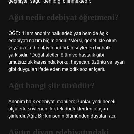
geçmişte “sagu” denildiği bilinmektedir.
Ağıt nedir edebiyat öğretmeni?
ÖĞE: *Hem anonim halk edebiyatı hem de âşık
edebiyatı nazım biçimleridir. *Mersi, genellikle ölüm
veya üzücü bir olayın ardından söylenen bir halk
şarkısıdır. *Doğal afetler, ölüm ve hastalık gibi
umutsuzluk karşısında korku, heyecan, üzüntü ve isyan
gibi duyguları ifade eden melodik sözler içerir.
Ağıt hangi şiir türüdür?
Anonim halk edebiyatı manileri: Bunlar, yedi heceli
ölçülerle söylenen, tek tek dörtlüklerden oluşan
şiirlerdir. Ağıt: Bir kimsenin ölümünden duyulan acı.
Ağıtın divan edebiyatındaki