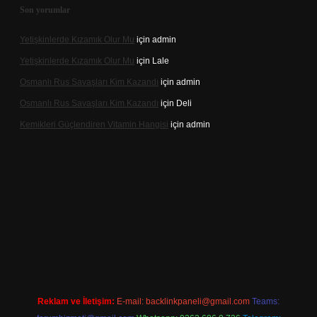
Son yorumlar
Yetişkinlerde Kızamık Olur Mu
için
admin
Yetişkinlerde Kızamık Olur Mu
için
Lale
Osmanlı Rus Savaşları Kim Kazandı
için
admin
Osmanlı Rus Savaşları Kim Kazandı
için
Deli
Kemikleri Güçlendiren Vitamin Hangisi
için
admin
.online
Reklam ve İletişim:
E-mail:
backlinkpaneli@gmail.com
Teams: