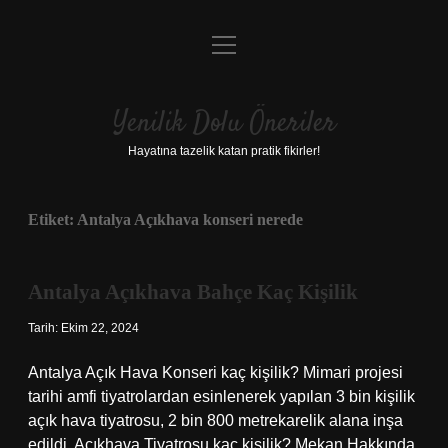
menüyü
Anasayfa
aç
Gizlilik Politikası
Yenilik Dolu Öneriler
Yasal Uyarı
Hayatına tazelik katan pratik fikirler!
Hakkımızda
Etiket:
Antalya Açıkhava konseri nerede
Antalya Açıkhava Bahçe Kaç Kişilik
Tarih: Ekim 22, 2024
Antalya Açık Hava Konseri kaç kişilik? Mimari projesi
tarihi amfi tiyatrolardan esinlenerek yapılan 3 bin kişilik
açık hava tiyatrosu, 2 bin 800 metrekarelik alana inşa
edildi. Açıkhava Tiyatrosu kaç kişilik? Mekan Hakkında