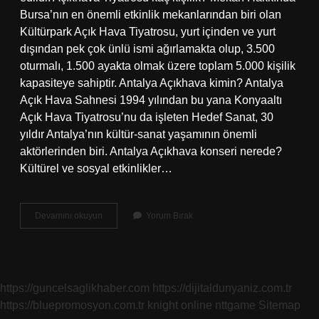
Bursa’nın en önemli etkinlik mekanlarından biri olan
Kültürpark Açık Hava Tiyatrosu, yurt içinden ve yurt
dışından pek çok ünlü ismi ağırlamakta olup, 3.500
oturmalı, 1.500 ayakta olmak üzere toplam 5.000 kişilik
kapasiteye sahiptir. Antalya Açıkhava kimin? Antalya
Açık Hava Sahnesi 1994 yılından bu yana Konyaaltı
Açık Hava Tiyatrosu’nu da işleten Hedef Sanat, 30
yıldır Antalya’nın kültür-sanat yaşamının önemli
aktörlerinden biri. Antalya Açıkhava konseri nerede?
Kültürel ve sosyal etkinlikler…
Antalya
Devamını okuyun
Yorum Bırak
Açıkhava
Bahçe
Kaç
Kişilik
https://guncelsaglikhaber.com
https://dijitaldunyaniz.com.tr
https://bluepromosyon.com.tr
knight online
nttgame
Sitemap