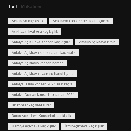
Tarih:
Makaleler
Açık hava kaç kişilik
Açık hava konserinde sigara içilir mi
Açıkhava Tiyatrosu kaç kişilik
Antalya Açık Hava Konseri kaç kişilik
Antalya Açıkhava kimin
Antalya Açıkhava konser alanı kaç kişilik
Antalya Açıkhava konseri nerede
Antalya Açıkhava tiyatrosu hangi ilçede
Antalya Buray konseri 2024 saat kaçta
Antalya Duman konseri ne zaman 2024
Bir konser kaç saat sürer
Bursa Açık Hava Konserleri kaç kişilik
Harbiye Açıkhava kaç kişilik
İzmir Açıkhava kaç kişilik