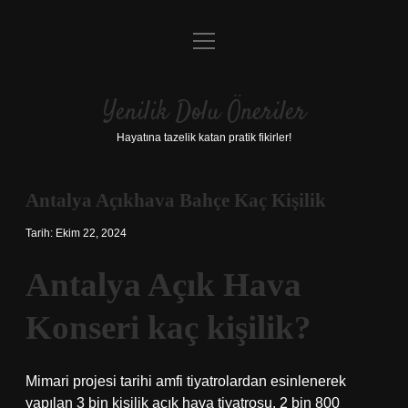
menüyü
Anasayfa
aç
Gizlilik Politikası
Yenilik Dolu Öneriler
Yasal Uyarı
Hayatına tazelik katan pratik fikirler!
Hakkımızda
Antalya Açıkhava Bahçe Kaç Kişilik
Tarih: Ekim 22, 2024
Antalya Açık Hava
Konseri kaç kişilik?
Mimari projesi tarihi amfi tiyatrolardan esinlenerek
yapılan 3 bin kişilik açık hava tiyatrosu, 2 bin 800