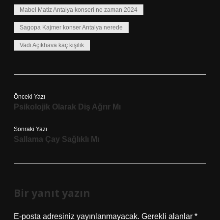
Mabel Matiz Antalya konseri ne zaman 2024
Sagopa Kajmer konser Antalya nerede
Vadi Açıkhava kaç kişilik
Önceki Yazı
Psikolojik Olarak Diş Ağrır Mı
Sonraki Yazı
Sallama Çay Sağlıklı Mı
Bir yanıt yazın
E-posta adresiniz yayınlanmayacak.
Gerekli alanlar
*