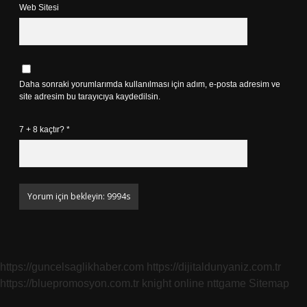
Web Sitesi
Daha sonraki yorumlarımda kullanılması için adım, e-posta adresim ve
site adresim bu tarayıcıya kaydedilsin.
7 + 8 kaçtır?
*
https://guncelsaglikhaber.com
https://dijitaldunyaniz.com.tr
https://bluepromosyon.com.tr
knight online
nttgame
Sitemap