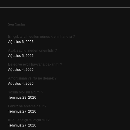
Sidebar
Son Yazılar
En çok tercih edilen güneş kremi hangisi ?
Ağustos 6, 2026
Ayak sağlığı neden önemlidir ?
Ağustos 5, 2026
Belediye evcil hayvana bakar mı ?
Ağustos 4, 2026
Amortisman ve itfa ne demek ?
Ağustos 4, 2026
Yosun bitki mi alg mi ?
Temmuz 29, 2026
Lebriz ne anlama gelir ?
Temmuz 27, 2026
Kuğular etçil mi otçul mu ?
Temmuz 27, 2026