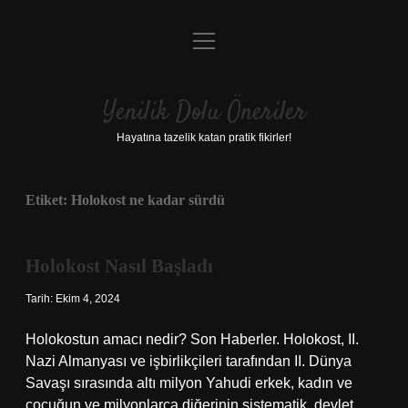
menüyü
Anasayfa
aç
Gizlilik Politikası
Yenilik Dolu Öneriler
Yasal Uyarı
Hayatına tazelik katan pratik fikirler!
Hakkımızda
Etiket:
Holokost ne kadar sürdü
Holokost Nasıl Başladı
Tarih: Ekim 4, 2024
Holokostun amacı nedir? Son Haberler. Holokost, II.
Nazi Almanyası ve işbirlikçileri tarafından II. Dünya
Savaşı sırasında altı milyon Yahudi erkek, kadın ve
çocuğun ve milyonlarca diğerinin sistematik, devlet