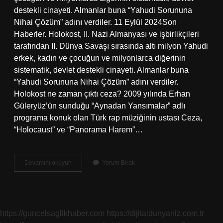
destekli cinayeti. Almanlar buna “Yahudi Sorununa
Nihai Çözüm” adını verdiler. 11 Eylül 2024Son
Haberler. Holokost, II. Nazi Almanyası ve işbirlikçileri
tarafından II. Dünya Savaşı sırasında altı milyon Yahudi
erkek, kadın ve çocuğun ve milyonlarca diğerinin
sistematik, devlet destekli cinayeti. Almanlar buna
“Yahudi Sorununa Nihai Çözüm” adını verdiler.
Holokost ne zaman çıktı ceza? 2009 yılında Erhan
Güleryüz’ün sunduğu “Aynadan Yansımalar” adlı
programa konuk olan Türk rap müziğinin ustası Ceza,
“Holocaust” ve “Panorama Harem”…
Holokost
Devamını okuyun
Yorum Bırak
Nasıl
Başladı
https://guncelsaglikhaber.com
https://dijitaldunyaniz.com.tr