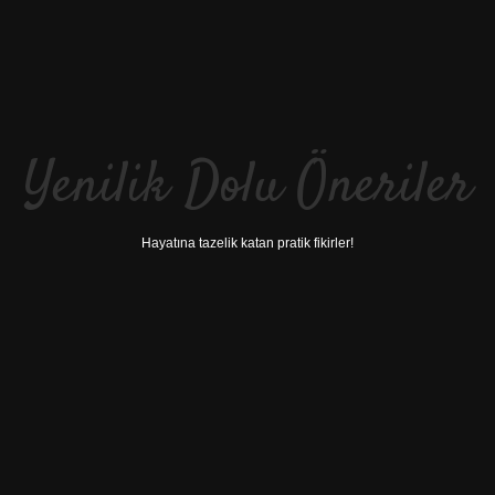
Yenilik Dolu Öneriler
Hayatına tazelik katan pratik fikirler!