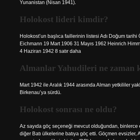
Yunanistan (Nisan 1941).
Holokost lideri kimdir?
Holokost’un başlıca faillerinin listesi Adı Doğum tarih
Eichmann 19 Mart 1906 31 Mayıs 1962 Heinrich Himm
4 Haziran 1942 8 satır daha
Almanlar Yahudileri ne zaman k
Mart 1942 ile Aralık 1944 arasında Alman yetkililer ya
Birkenau’ya sürdü.
Holokost sonrası ne oldu?
Az sayıda göç seçeneği mevcut olduğundan, binlerce evs
diğer Batı ülkelerine batıya göç etti. Göçmen evsizle