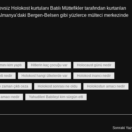
iz Holokost kurtulanı Batılı Müttefikler tarafından kurtarılan
r, Almanya’daki Bergen-Belsen gibi yüzlerce mülteci merkezinde
mını kim yaptı
Hitlerin kaç çocuğu var
Holocaust günü nedir
ti nedir
Holokost hangi ülkelerde var
Holokost inancı nedir
e zaman çıktı ceza
Holokost sonrası ne oldu
Holokostun amacı nedir
 amacı nedir
Yahudileri Babileyi kim sürgün etti
Sonraki Yaz