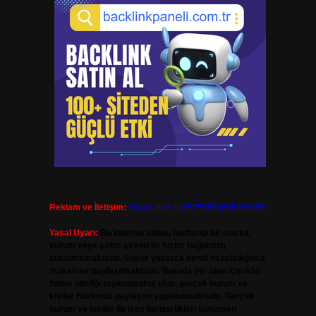
Reklam ve İletişim:
Skype: live:.cid.575569c608265c69
Yasal Uyarı:
Bu internet sitesi, herhangi bir marka,
kurum veya şahıs şirketi ile hiçbir bağlantısı
bulunmamaktadır. Sitede yalnızca kendi hazırladığımız
makaleler paylaşılmaktadır. Burada yer alan içerikler
haber niteliği taşımamakta olup, gerçek kurum ve
kişiler hakkında paylaşım yapılmamaktadır. Gerçek
kurum ve kişiler ile isim benzerlikleri tamamen