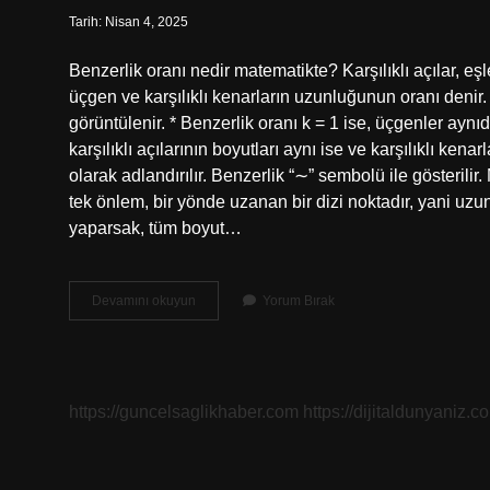
Tarih: Nisan 4, 2025
Benzerlik oranı nedir matematikte? Karşılıklı açılar, eşl
üçgen ve karşılıklı kenarların uzunluğunun oranı deni
görüntülenir. * Benzerlik oranı k = 1 ise, üçgenler aynı
karşılıklı açılarının boyutları aynı ise ve karşılıklı kenar
olarak adlandırılır. Benzerlik “∼” sembolü ile gösteril
tek önlem, bir yönde uzanan bir dizi noktadır, yani uzunl
yaparsak, tüm boyut…
Matematikte
Devamını okuyun
Yorum Bırak
Benzerlik
Ne
Anlama
Gelir
https://guncelsaglikhaber.com
https://dijitaldunyaniz.co