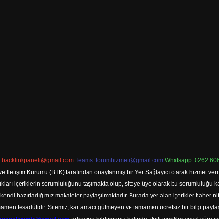
:
backlinkpaneli@gmail.com
Teams:
forumhizmeti@gmail.com
Whatsapp: 0262 606
ve İletişim Kurumu (BTK) tarafından onaylanmış bir Yer Sağlayıcı olarak hizmet verm
rı içeriklerin sorumluluğunu taşımakta olup, siteye üye olarak bu sorumluluğu kabul
a kendi hazırladığımız makaleler paylaşılmaktadır. Burada yer alan içerikler haber 
tamamen tesadüfidir. Sitemiz, kar amacı gütmeyen ve tamamen ücretsiz bir bilgi pay