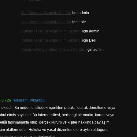
Son yorumlar
Yetişkinlerde Kızamık Olur Mu
için
admin
Yetişkinlerde Kızamık Olur Mu
için
Lale
Osmanlı Rus Savaşları Kim Kazandı
için
admin
Osmanlı Rus Savaşları Kim Kazandı
için
Deli
Kemikleri Güçlendiren Vitamin Hangisi
için
admin
 0 726
Telegram: @karabul
ektedir. Bu nedenle, sitedeki içerikleri proaktif olarak denetleme veya
 etmiş sayılırlar. Bu internet sitesi, herhangi bir marka, kurum veya
niteliği taşımamakta olup, gerçek kurum ve kişiler hakkında paylaşım
laşım platformudur. Hukuka ve yasal düzenlemelere aykırı olduğunu