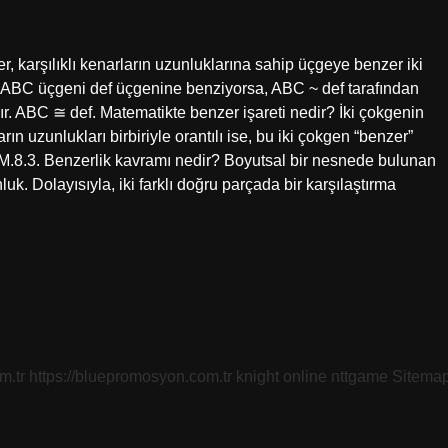
er, karşılıklı kenarların uzunluklarına sahip üçgeye benzer iki
r. ABC üçgeni def üçgenine benziyorsa, ABC ~ def tarafından
dır. ABC ≅ def. Matematikte benzer işareti nedir? İki çokgenin
ların uzunlukları birbiriyle orantılı ise, bu iki çokgen “benzer”
ir. M.8.3. Benzerlik kavramı nedir? Boyutsal bir nesnede bulunan
uk. Dolayısıyla, iki farklı doğru parçada bir karşılaştırma
m.tr
https://bluepromosyon.com.tr
knight online
nttgame
Sitema