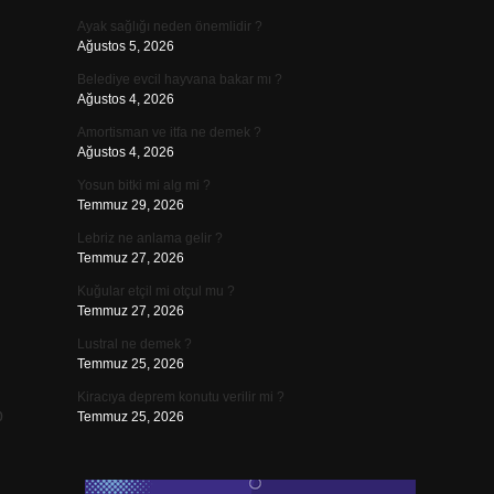
Ayak sağlığı neden önemlidir ?
Ağustos 5, 2026
Belediye evcil hayvana bakar mı ?
Ağustos 4, 2026
Amortisman ve itfa ne demek ?
Ağustos 4, 2026
Yosun bitki mi alg mi ?
Temmuz 29, 2026
Lebriz ne anlama gelir ?
Temmuz 27, 2026
Kuğular etçil mi otçul mu ?
Temmuz 27, 2026
Lustral ne demek ?
Temmuz 25, 2026
Kiracıya deprem konutu verilir mi ?
p
Temmuz 25, 2026