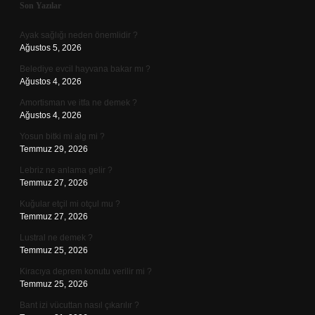
Sidebar
Son Yazılar
Ayak sağlığı neden önemlidir ?
Ağustos 5, 2026
Belediye evcil hayvana bakar mı ?
Ağustos 4, 2026
Amortisman ve itfa ne demek ?
Ağustos 4, 2026
Yosun bitki mi alg mi ?
Temmuz 29, 2026
Lebriz ne anlama gelir ?
Temmuz 27, 2026
Kuğular etçil mi otçul mu ?
Temmuz 27, 2026
Lustral ne demek ?
Temmuz 25, 2026
Kiracıya deprem konutu verilir mi ?
Temmuz 25, 2026
Bant izi vücuttan nasıl çıkarılır ?