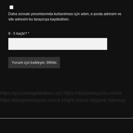
Daha sonraki yorumlarımda kullanılması için adım, e-posta adresim ve
site adresim bu tarayıcıya kaydedilsin.
9 - 5 kaçtır?
*
https://guncelsaglikhaber.com
https://dijitaldunyaniz.com.tr
https://bluepromosyon.com.tr
knight online
nttgame
Sitemap