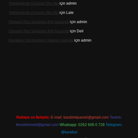
Yetişkinlerde Kızamık Olur Mu
için
admin
Yetişkinlerde Kızamık Olur Mu
için
Lale
Osmanlı Rus Savaşları Kim Kazandı
için
admin
Osmanlı Rus Savaşları Kim Kazandı
için
Deli
Kemikleri Güçlendiren Vitamin Hangisi
için
admin
ino.online
Reklam ve İletişim:
E-mail:
backlinkpaneli@gmail.com
Teams:
forumhizmeti@gmail.com
Whatsapp: 0262 606 0 726
Telegram:
@karabul