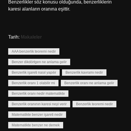
Benzerlikler söz konusu olduğunda, benzerliklerin
karesi alanların oranına eşittir.
Tarih:
Makaleler
AAA benzerlik teoremi nedir
Benzer dikdörtgen ne anlama gelir
Benzerlik işareti nasıl yapılır
Benzerlik kavramı nedir
Benzerlik oranı 1 olabilir mi
Benzerlik oranı ne anlama gelir
Benzerlik oranı nedir matematikte
Benzerlik oranının karesi neyi verir
Benzerlik teoremi nedir
Matematikte benzer işareti nedir
Matematikte benzer ne demek