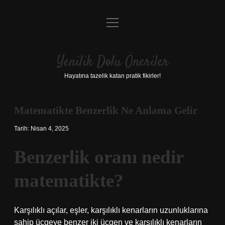
menüyü
Anasayfa
aç
Gizlilik Politikası
Yenilik Dolu Öneriler
Yasal Uyarı
Hayatına tazelik katan pratik fikirler!
Hakkımızda
Matematikte Benzerlik Ne Anlama Gelir
Tarih: Nisan 4, 2025
Benzerlik oranı nedir
matematikte?
Karşılıklı açılar, eşler, karşılıklı kenarların uzunluklarına
sahip üçgeye benzer iki üçgen ve karşılıklı kenarların