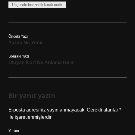
Üçgende benzerlik kuralı nedir
Önceki Yazı
Yazda Ne Yenir
Sonraki Yazı
Uluyan Kurt Ne Anlama Gelir
Bir yanıt yazın
E-posta adresiniz yayınlanmayacak.
Gerekli alanlar
*
ile işaretlenmişlerdir
Yorum