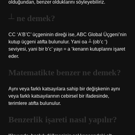
olduğundan, benzer olduklarını söyleyebiliriz.
┴ ne demek?
CC ‘A’B’C’ üçgeninin direği ise, ABC Global Üçgeni’nin
kutup üçgeni atıfta bulunulur. Yani oa ┴ (ob’c ‘)
seviyesi, yani bir b’c’ yayı = a ‘kenarın kutuplarını işaret
eder.
Matematikte benzer ne demek?
Aynı veya farklı katsayılara sahip bir değişkenin aynı
veya farklı katsayılarının cebirsel bir ifadesinde,
terimlere atıfta bulunulur.
Benzerlik işareti nasıl yapılır?