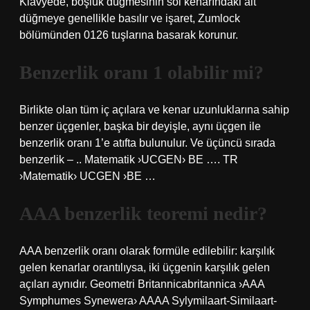
Klavyede, boşluk düğmesinin sol kenarındaki alt
düğmeye genellikle basılır ve işaret, Zumlock
bölümünden 0126 tuşlarına basarak korunur.
Benzerlik oranı 1 olabilir mi?
Birlikte olan tüm iç açılara ve kenar uzunluklarına sahip
benzer üçgenler, başka bir deyişle, aynı üçgen ile
benzerlik oranı 1’e atıfta bulunulur. Ve üçüncü sırada
benzerlik – .. Matematik ›UCGEN› BE …. TR
›Matematik› UCGEN ›BE …
AAA benzerlik teoremi nedir?
AAA benzerlik oranı olarak formüle edilebilir: karşılık
gelen kenarlar orantılıysa, iki üçgenin karşılık gelen
açıları aynıdır. Geometri Britannicabritannica ›AAA
Symphumes Synewera› AAAA Sylymilaart-Similaart-