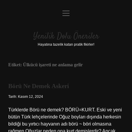
menüyü
Anasayfa
aç
Gizlilik Politikası
Yenilik Dolu Öneriler
Yasal Uyarı
Hayatına tazelik katan pratik fikirler!
Hakkımızda
Etiket:
Ülkücü işareti ne anlama gelir
Börü Ne Demek Askeri
Tarih: Kasım 12, 2024
Türklerde Börü ne demek? BÖRÜ=KURT. Eski ve yeni
bütün Türk lehçelerinde Oğuz boyları dışında herkesin
bildiği bu yırtıcı hayvanın adı börü ~ böri olmasına
rağmen Oğuzlar neden ona kurt demişlerdir? Ancak