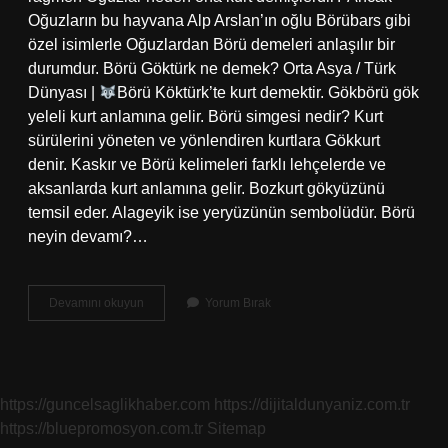
Oğuzların bu hayvana Alp Arslan’ın oğlu Börübars gibi
özel isimlerle Oğuzlardan Börü demeleri anlaşılır bir
durumdur. Börü Göktürk ne demek? Orta Asya / Türk
Dünyası |
Börü Köktürk’te kurt demektir. Gökbörü gök
yeleli kurt anlamına gelir. Börü simgesi nedir? Kurt
sürülerini yöneten ve yönlendiren kurtlara Gökkurt
denir. Kaskır ve Börü kelimeleri farklı lehçelerde ve
aksanlarda kurt anlamına gelir. Bozkurt gökyüzünü
temsil eder. Alageyik ise yeryüzünün sembolüdür. Börü
neyin devamı?…
Börü
Devamını okuyun
Yorum Bırak
Ne
Demek
Askeri
https://guncelsaglikhaber.com
https://dijitaldunyaniz.com.tr
https://bluepromosyon.com.tr
Sitemap