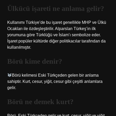
Ülkücü işareti ne anlama gelir?
Kullanımı Türkiye’de bu işaret genellikle MHP ve Ülkü
Ocakları ile özdeşleştirilir. Alparslan Türkeş’in ilk
yorumuna göre Türklüğü ve İslam’ı sembolize eder.
İşaret popüler kültürde diğer politikacılar tarafından da
kullanılmıştır.
Börü kime denir?
Börü kelimesi Eski Türkçeden gelen bir anlama
sahiptir. Kurt, cesur, yiğit, cesur gibi çeşitli anlamlara
gelir.
Börü ne demek kurt?
Börü, Eski Türkçeden gelir ve kurt, cesur, yiğit ve yiğit