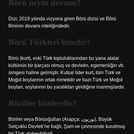
Börü neyin devamı?
Dizi; 2018 yılında vizyona giren Börü dizisi ve Börü
filminin devamı niteliğindedir.
Börü Türkleri kimdir?
Börü (kurt), eski Türk topluluklarından bu yana atalar
kültünün bir parçası olmuş ve devletin, egemenliğin vb.
simgesi haline gelmiştir. Kutsal lider kurt, tüm Türk ve
Moğol boylarının ortak nimetidir ve bazı Türk ve Moğol
boyları, soylarının bu yaratıktan geldiğine inanmışlardır.
Börüler kimlerdir?
Böriler veya Börüoğulları (Arapça: بوريون), Büyük
Selçuklu Devleti’ne bağlı, Şam ve çevresinde kurulmuş
bir Türk atabeyliğiydi.