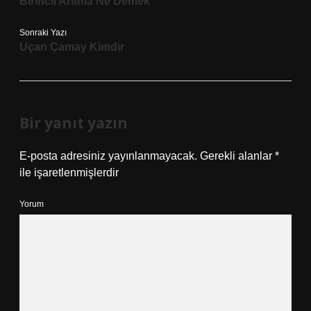
Birincil Arıtma Ne Demek
Sonraki Yazı
Uçan Çamay Kimdir
Bir yanıt yazın
E-posta adresiniz yayınlanmayacak.
Gerekli alanlar
*
ile işaretlenmişlerdir
Yorum