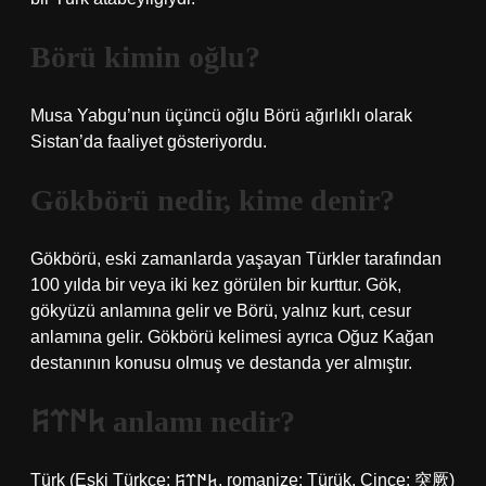
Börü kimin oğlu?
Musa Yabgu’nun üçüncü oğlu Börü ağırlıklı olarak
Sistan’da faaliyet gösteriyordu.
Gökbörü nedir, kime denir?
Gökbörü, eski zamanlarda yaşayan Türkler tarafından
100 yılda bir veya iki kez görülen bir kurttur. Gök,
gökyüzü anlamına gelir ve Börü, yalnız kurt, cesur
anlamına gelir. Gökbörü kelimesi ayrıca Oğuz Kağan
destanının konusu olmuş ve destanda yer almıştır.
𐱅𐰇𐰼𐰰 anlamı nedir?
Türk (Eski Türkçe: 𐱅𐰇𐰼𐰰, romanize: Türük, Çince: 突厥)