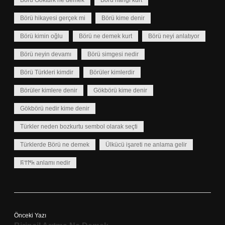
Börü Göktürk ne demek
Börü hangi kurt
Börü hikayesi gerçek mi
Börü kime denir
Börü kimin oğlu
Börü ne demek kurt
Börü neyi anlatıyor
Börü neyin devamı
Börü simgesi nedir
Börü Türkleri kimdir
Börüler kimlerdir
Börüler kimlere denir
Gökbörü kime denir
Gökbörü nedir kime denir
Türkler neden bozkurtu sembol olarak seçti
Türklerde Börü ne demek
Ülkücü işareti ne anlama gelir
𐱅𐰇𐰼𐰰 anlamı nedir
Önceki Yazı