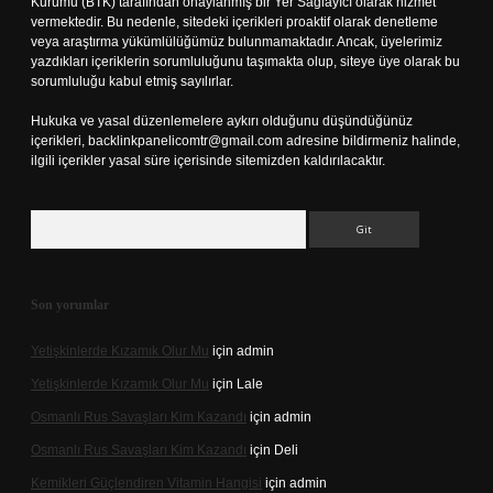
Kurumu (BTK) tarafından onaylanmış bir Yer Sağlayıcı olarak hizmet
vermektedir. Bu nedenle, sitedeki içerikleri proaktif olarak denetleme
veya araştırma yükümlülüğümüz bulunmamaktadır. Ancak, üyelerimiz
yazdıkları içeriklerin sorumluluğunu taşımakta olup, siteye üye olarak bu
sorumluluğu kabul etmiş sayılırlar.
Hukuka ve yasal düzenlemelere aykırı olduğunu düşündüğünüz
içerikleri,
backlinkpanelicomtr@gmail.com
adresine bildirmeniz halinde,
ilgili içerikler yasal süre içerisinde sitemizden kaldırılacaktır.
Arama
Son yorumlar
Yetişkinlerde Kızamık Olur Mu
için
admin
Yetişkinlerde Kızamık Olur Mu
için
Lale
Osmanlı Rus Savaşları Kim Kazandı
için
admin
Osmanlı Rus Savaşları Kim Kazandı
için
Deli
Kemikleri Güçlendiren Vitamin Hangisi
için
admin