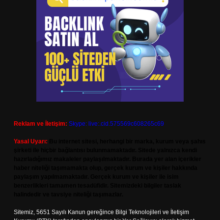
Reklam ve İletişim:
Skype: live:.cid.575569c608265c69
Yasal Uyarı:
Bu internet sitesi, herhangi bir marka, kurum veya şahıs
şirketi ile hiçbir bağlantısı bulunmamaktadır. Sitede yalnızca kendi
hazırladığımız makaleler paylaşılmaktadır. Burada yer alan içerikler
haber niteliği taşımamakta olup, gerçek kurum ve kişiler hakkında
paylaşım yapılmamaktadır. Gerçek kurum ve kişiler ile isim
benzerlikleri tamamen tesadüfidir. Sitemizdeki bilgiler taslak
halindedir ve tavsiye niteliği taşımazlar.
Sitemiz, 5651 Sayılı Kanun gereğince Bilgi Teknolojileri ve İletişim