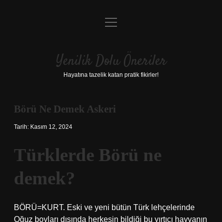
menüyü
Anasayfa
aç
Gizlilik Politikası
Yenilik Dolu Öneriler
Yasal Uyarı
Hayatına tazelik katan pratik fikirler!
Hakkımızda
Börü Ne Demek Askeri
Tarih: Kasım 12, 2024
Türklerde Börü ne
demek?
BÖRÜ=KURT. Eski ve yeni bütün Türk lehçelerinde
Oğuz boyları dışında herkesin bildiği bu yırtıcı hayvanın