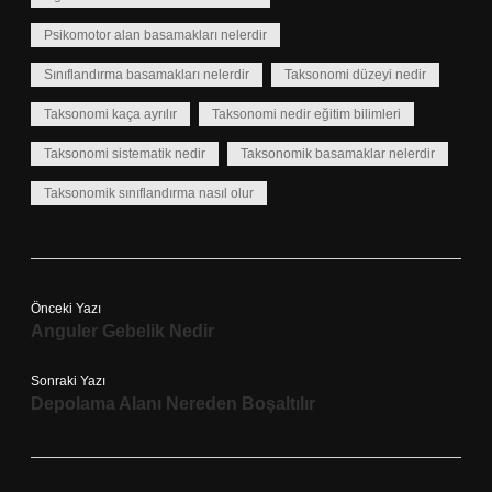
Psikomotor alan basamakları nelerdir
Sınıflandırma basamakları nelerdir
Taksonomi düzeyi nedir
Taksonomi kaça ayrılır
Taksonomi nedir eğitim bilimleri
Taksonomi sistematik nedir
Taksonomik basamaklar nelerdir
Taksonomik sınıflandırma nasıl olur
Önceki Yazı
Anguler Gebelik Nedir
Sonraki Yazı
Depolama Alanı Nereden Boşaltılır