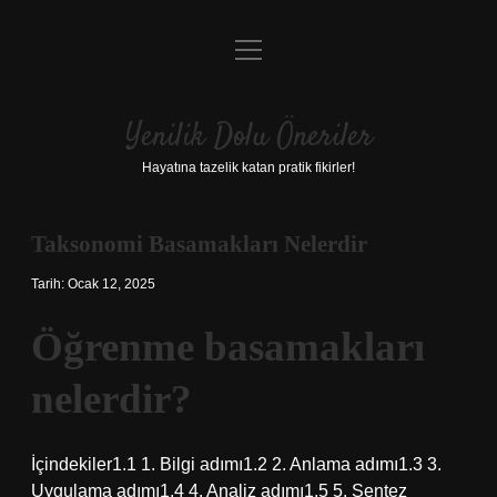
menüyü
Anasayfa
aç
Gizlilik Politikası
Yenilik Dolu Öneriler
Yasal Uyarı
Hayatına tazelik katan pratik fikirler!
Hakkımızda
Taksonomi Basamakları Nelerdir
Tarih: Ocak 12, 2025
Öğrenme basamakları
nelerdir?
İçindekiler1.1 1. Bilgi adımı1.2 2. Anlama adımı1.3 3.
Uygulama adımı1.4 4. Analiz adımı1.5 5. Sentez