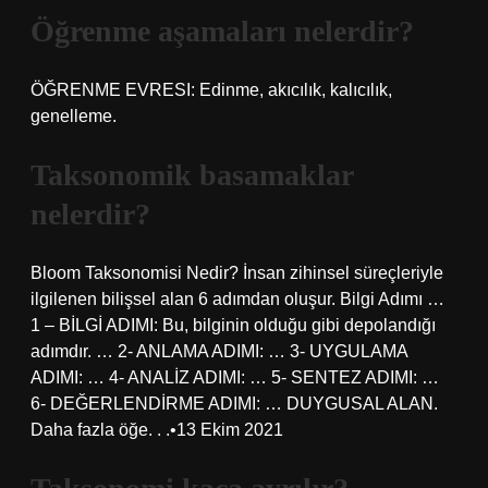
Öğrenme aşamaları nelerdir?
ÖĞRENME EVRESI: Edinme, akıcılık, kalıcılık,
genelleme.
Taksonomik basamaklar
nelerdir?
Bloom Taksonomisi Nedir? İnsan zihinsel süreçleriyle
ilgilenen bilişsel alan 6 adımdan oluşur. Bilgi Adımı …
1 – BİLGİ ADIMI: Bu, bilginin olduğu gibi depolandığı
adımdır. … 2- ANLAMA ADIMI: … 3- UYGULAMA
ADIMI: … 4- ANALİZ ADIMI: … 5- SENTEZ ADIMI: …
6- DEĞERLENDİRME ADIMI: … DUYGUSAL ALAN.
Daha fazla öğe. . .•13 Ekim 2021