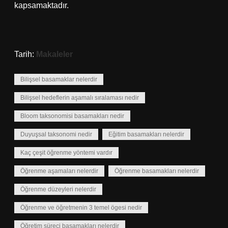
kapsamaktadır.
Tarih:
Makaleler
Bilişsel basamaklar nelerdir
Bilişsel hedeflerin aşamalı sıralaması nedir
Bloom taksonomisi basamakları nedir
Duyuşsal taksonomi nedir
Eğitim basamakları nelerdir
Kaç çeşit öğrenme yöntemi vardır
Öğrenme aşamaları nelerdir
Öğrenme basamakları nelerdir
Öğrenme düzeyleri nelerdir
Öğrenme ve öğretmenin 3 temel ögesi nedir
Öğretim süreci basamakları nelerdir