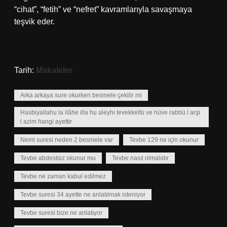
“cihat”, “fetih” ve “nefret” kavramlarıyla savaşmaya
teşvik eder.
Tarih:
Makaleler
Arka arkaya sure okurken besmele çekilir mi
Hasbiyallahu la ilâhe illa hu aleyhi tevekkeltü ve hüve rabbü l arşi
l azim hangi ayettir
Neml suresi neden 2 besmele var
Tevbe 129 ne için okunur
Tevbe abdestsiz okunur mu
Tevbe nasıl olmalıdır
Tevbe ne zaman kabul edilmez
Tevbe suresi 34 ayette ne anlatılmak isteniyor
Tevbe suresi bize ne anlatıyor