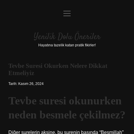
menüyü
Anasayfa
aç
Gizlilik Politikası
Yenilik Dolu Öneriler
Yasal Uyarı
Hayatına tazelik katan pratik fikirler!
Hakkımızda
Tevbe Suresi Okurken Nelere Dikkat
Etmeliyiz
Tarih: Kasım 26, 2024
Tevbe suresi okunurken
neden besmele çekilmez?
Diğer surelerin aksine, bu surenin başında “Besmillah”