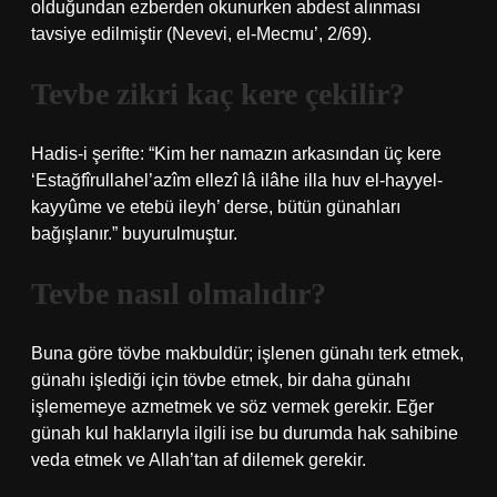
olduğundan ezberden okunurken abdest alınması
tavsiye edilmiştir (Nevevi, el-Mecmu’, 2/69).
Tevbe zikri kaç kere çekilir?
Hadis-i şerifte: “Kim her namazın arkasından üç kere
‘Estağfîrullahel’azîm ellezî lâ ilâhe illa huv el-hayyel-
kayyûme ve etebü ileyh’ derse, bütün günahları
bağışlanır.” buyurulmuştur.
Tevbe nasıl olmalıdır?
Buna göre tövbe makbuldür; işlenen günahı terk etmek,
günahı işlediği için tövbe etmek, bir daha günahı
işlememeye azmetmek ve söz vermek gerekir. Eğer
günah kul haklarıyla ilgili ise bu durumda hak sahibine
veda etmek ve Allah’tan af dilemek gerekir.