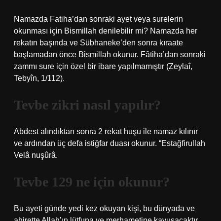
Namazda Fatiha’dan sonraki ayet veya surelerin
okunması için Bismillah denilebilir mi? Namazda her
rekatın başında ve Sübhaneke’den sonra kıraate
başlamadan önce Bismillah okunur. Fâtiha’dan sonraki
zammı sure için özel bir ibare yapılmamıştır (Zeylaî,
Tebyîn, 1/112).
Tevbe zikri nasıl yapılır?
Abdest alındıktan sonra 2 rekat huşu ile namaz kılınır
ve ardından üç defa istiğfar duası okunur. “Estağfirullah
Velâ nuşûrâ.
Tevbe 129 ne için okunur?
Bu ayeti günde yedi kez okuyan kişi, bu dünyada ve
ahirette Allah’ın lütfuna ve merhametine kavuşacaktır.