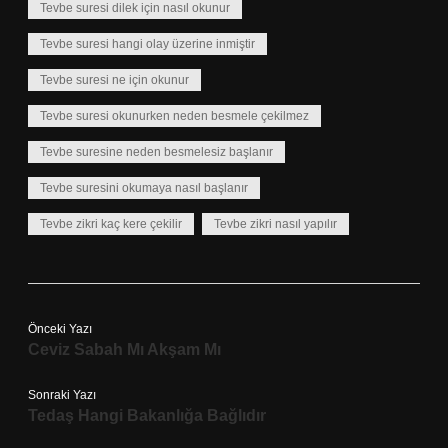
Tevbe suresi dilek için nasıl okunur
Tevbe suresi hangi olay üzerine inmiştir
Tevbe suresi ne için okunur
Tevbe suresi okunurken neden besmele çekilmez
Tevbe suresine neden besmelesiz başlanır
Tevbe suresini okumaya nasıl başlanır
Tevbe zikri kaç kere çekilir
Tevbe zikri nasıl yapılır
Önceki Yazı
Ceviz Sabah Mı Akşam Mı
Sonraki Yazı
Tedaş Hangi Bakanlığa Bağlıdır