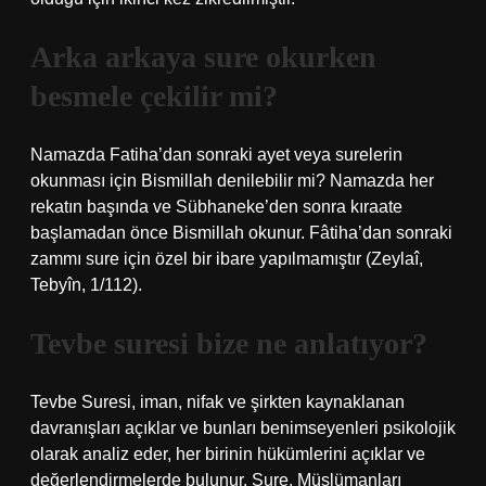
Arka arkaya sure okurken
besmele çekilir mi?
Namazda Fatiha’dan sonraki ayet veya surelerin
okunması için Bismillah denilebilir mi? Namazda her
rekatın başında ve Sübhaneke’den sonra kıraate
başlamadan önce Bismillah okunur. Fâtiha’dan sonraki
zammı sure için özel bir ibare yapılmamıştır (Zeylaî,
Tebyîn, 1/112).
Tevbe suresi bize ne anlatıyor?
Tevbe Suresi, iman, nifak ve şirkten kaynaklanan
davranışları açıklar ve bunları benimseyenleri psikolojik
olarak analiz eder, her birinin hükümlerini açıklar ve
değerlendirmelerde bulunur. Sure, Müslümanları