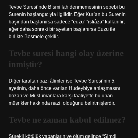
Tevbe Suresi’nde Bismillah denmemesinin sebebi bu
Surenin başlangıcıyla ilgilidir. Eğer Kur’an bu Surenin
başından başlanırsa sadece “euzu” “istiâza” kullanılır;
eğer daha sonraki bir ayetten başlanırsa Euzu ile
birlikte Besmele çekilir.
Tevbe suresi hangi olay üzerine
inmiştir?
Diğer taraftan bazı âlimler ise Tevbe Suresi’nin 5.
ayetinin, daha önce varılan Hudeybiye anlaşmasını
bozan ve Müslümanlara karşı faaliyette bulunan
müşrikler hakkında nazil olduğunu belirtmişlerdir.
Tevbe ne zaman kabul edilmez?
Sürekli kötülük yapanların ve ölüm gelince “Şimdi