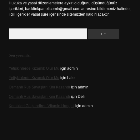
Hukuka ve yasal düzenlemelere aykırı olduğunu düşündüğünüz
içerikleri,
backlinkpanelicomtr@gmail.com
adresine bildirmeniz halinde,
ilgili içerikler yasal süre içerisinde sitemizden kaldırılacaktır.
Arama
Son yorumlar
Yetişkinlerde Kızamık Olur Mu
için
admin
Yetişkinlerde Kızamık Olur Mu
için
Lale
Osmanlı Rus Savaşları Kim Kazandı
için
admin
Osmanlı Rus Savaşları Kim Kazandı
için
Deli
Kemikleri Güçlendiren Vitamin Hangisi
için
admin