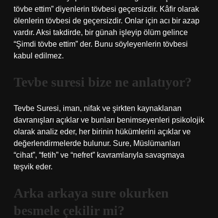
tövbe ettim” diyenlerin tövbesi geçersizdir. Kâfir olarak
ölenlerin tövbesi de geçersizdir. Onlar için acı bir azap
vardır. Aksi takdirde, bir günah işleyip ölüm gelince
“Şimdi tövbe ettim” der. Bunu söyleyenlerin tövbesi
kabul edilmez.
Tevbe suresi bize ne anlatıyor?
Tevbe Suresi, iman, nifak ve şirkten kaynaklanan
davranışları açıklar ve bunları benimseyenleri psikolojik
olarak analiz eder, her birinin hükümlerini açıklar ve
değerlendirmelerde bulunur. Sure, Müslümanları
“cihat”, “fetih” ve “nefret” kavramlarıyla savaşmaya
teşvik eder.
Arka arkaya sure okurken
besmele çekilir mi?