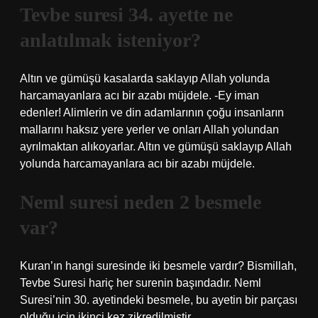
Tevbe suresi 34. ayette ne
anlatılmak isteniyor?
Altın ve gümüşü kasalarda saklayıp Allah yolunda
harcamayanlara acı bir azabı müjdele. -Ey iman
edenler! Alimlerin ve din adamlarının çoğu insanların
mallarını haksız yere yerler ve onları Allah yolundan
ayrılmaktan alıkoyarlar. Altın ve gümüşü saklayıp Allah
yolunda harcamayanlara acı bir azabı müjdele.
Neml suresi neden 2 besmele
var?
Kuran’ın hangi suresinde iki besmele vardır? Bismillah,
Tevbe Suresi hariç her surenin başındadır. Neml
Suresi’nin 30. ayetindeki besmele, bu ayetin bir parçası
olduğu için ikinci kez zikredilmiştir.