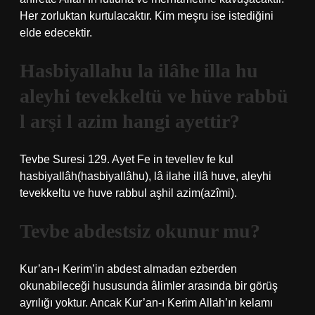
Her zorluktan kurtulacaktır. Kim meşru ise istediğini
elde edecektir.
Hasbiyallahu la ilâhe illa hu
aleyhi tevekkeltü ve hüve rabbü
l arşi l azim hangi ayettir?
Tevbe Suresi 129. Ayet Fe in tevellev fe kul
hasbiyallâh(hasbiyallâhu), lâ ilahe illâ huve, aleyhi
tevekkeltu ve huve rabbul aşhil azim(azîmi).
Tevbe abdestsiz okunur mu?
Kur’an-ı Kerim’in abdest almadan ezberden
okunabileceği hususunda âlimler arasında bir görüş
ayrılığı yoktur. Ancak Kur’an-ı Kerim Allah’ın kelamı