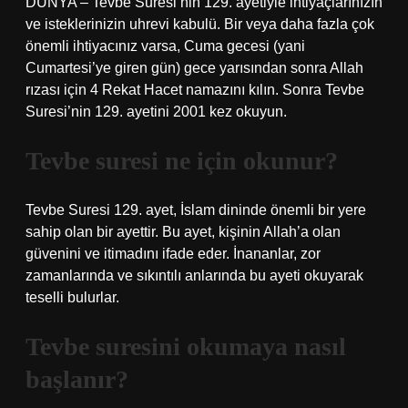
DÜNYA – Tevbe Suresi’nin 129. ayetiyle ihtiyaçlarınızın
ve isteklerinizin uhrevi kabulü. Bir veya daha fazla çok
önemli ihtiyacınız varsa, Cuma gecesi (yani
Cumartesi’ye giren gün) gece yarısından sonra Allah
rızası için 4 Rekat Hacet namazını kılın. Sonra Tevbe
Suresi’nin 129. ayetini 2001 kez okuyun.
Tevbe suresi ne için okunur?
Tevbe Suresi 129. ayet, İslam dininde önemli bir yere
sahip olan bir ayettir. Bu ayet, kişinin Allah’a olan
güvenini ve itimadını ifade eder. İnananlar, zor
zamanlarında ve sıkıntılı anlarında bu ayeti okuyarak
teselli bulurlar.
Tevbe suresini okumaya nasıl
başlanır?