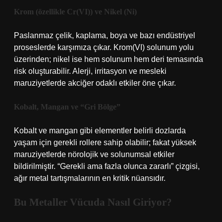
Krom (özellikle Cr(VI)) ve Nikel (Ni)
Paslanmaz çelik, kaplama, boya ve bazı endüstriyel
proseslerde karşımıza çıkar. Krom(VI) solunum yolu
üzerinden; nikel ise hem solunum hem deri temasında
risk oluşturabilir. Alerji, irritasyon ve mesleki
maruziyetlerde akciğer odaklı etkiler öne çıkar.
Kobalt, Mangan ve “Gri Bölge”
Kobalt ve mangan gibi elementler belirli dozlarda
yaşam için gerekli rollere sahip olabilir; fakat yüksek
maruziyetlerde nörolojik ve solunumsal etkiler
bildirilmiştir. “Gerekli ama fazla olunca zararlı” çizgisi,
ağır metal tartışmalarının en kritik nüansıdır.
Bu Metaller Vücuda Nasıl Giriyor?