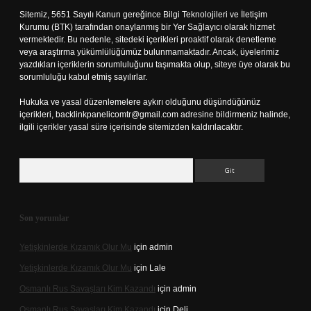
Sitemiz, 5651 Sayılı Kanun gereğince Bilgi Teknolojileri ve İletişim
Kurumu (BTK) tarafından onaylanmış bir Yer Sağlayıcı olarak hizmet
vermektedir. Bu nedenle, sitedeki içerikleri proaktif olarak denetleme
veya araştırma yükümlülüğümüz bulunmamaktadır. Ancak, üyelerimiz
yazdıkları içeriklerin sorumluluğunu taşımakta olup, siteye üye olarak bu
sorumluluğu kabul etmiş sayılırlar.
Hukuka ve yasal düzenlemelere aykırı olduğunu düşündüğünüz
içerikleri,
backlinkpanelicomtr@gmail.com
adresine bildirmeniz halinde,
ilgili içerikler yasal süre içerisinde sitemizden kaldırılacaktır.
Arama
Son yorumlar
Yetişkinlerde Kızamık Olur Mu
için
admin
Yetişkinlerde Kızamık Olur Mu
için
Lale
Osmanlı Rus Savaşları Kim Kazandı
için
admin
Osmanlı Rus Savaşları Kim Kazandı
için
Deli