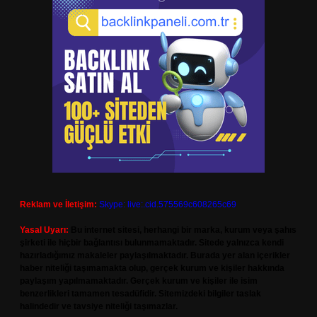
Reklam ve İletişim:
Skype: live:.cid.575569c608265c69
Yasal Uyarı:
Bu internet sitesi, herhangi bir marka, kurum veya şahıs
şirketi ile hiçbir bağlantısı bulunmamaktadır. Sitede yalnızca kendi
hazırladığımız makaleler paylaşılmaktadır. Burada yer alan içerikler
haber niteliği taşımamakta olup, gerçek kurum ve kişiler hakkında
paylaşım yapılmamaktadır. Gerçek kurum ve kişiler ile isim
benzerlikleri tamamen tesadüfidir. Sitemizdeki bilgiler taslak
halindedir ve tavsiye niteliği taşımazlar.