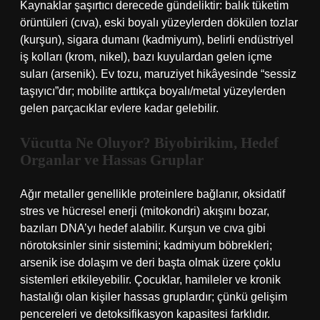
Kaynaklar şaşırtıcı derecede gündeliktir: balık tüketim
örüntüleri (cıva), eski boyalı yüzeylerden dökülen tozlar
(kurşun), sigara dumanı (kadmiyum), belirli endüstriyel
iş kolları (krom, nikel), bazı kuyulardan gelen içme
suları (arsenik). Ev tozu, maruziyet hikâyesinde “sessiz
taşıyıcı”dır; mobilite arttıkça boyalı/metal yüzeylerden
gelen parçacıklar evlere kadar gelebilir.
Vücutta Ne Oluyor? Biyobirikim, Hedef
Organlar ve Hassas Gruplar
Ağır metaller genellikle proteinlere bağlanır, oksidatif
stres ve hücresel enerji (mitokondri) akışını bozar,
bazıları DNA’yı hedef alabilir. Kurşun ve cıva gibi
nörotoksinler sinir sistemini; kadmiyum böbrekleri;
arsenik ise dolaşım ve deri başta olmak üzere çoklu
sistemleri etkileyebilir. Çocuklar, hamileler ve kronik
hastalığı olan kişiler hassas gruplardır; çünkü gelişim
pencereleri ve detoksifikasyon kapasitesi farklıdır.