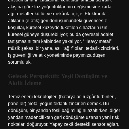
akışına göre toz yoğunluklarının değişmesine kadar
ağır metaller kültür ve mekânla iç içe. Elektronik
atıkların (e-atık) geri dönüşümündeki güvencesiz
koşullar, küresel kuzeyde tüketilen cihazların izini
küresel güneye düşürebiliyor; bu da çevresel adalet
tartışmasını tam kalbinden yakalıyor. “Heavy metal”
müzik şakası bir yana, asıl “ağır” olan; tedarik zincirleri,
iş güvenliği ve atık yönetiminde payımıza düşen
sorumluluk.
Gelecek Perspektifi: Yeşil Dönüşüm ve
Akıllı İzleme
Temiz enerji teknolojileri (bataryalar, rüzgâr türbinleri,
paneller) metal yoğun tedarik zincirleri demek. Bu
dönüşüm, bir yandan fosil bağımlılığını azaltırken, diğer
yandan madencilikten geri dönüşüme uzanan yeni risk
noktaları doğuruyor. Yapay zekâ destekli sensör ağları,