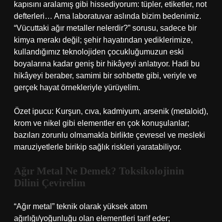
kapısını aralamış gibi hissediyorum: tüpler, etiketler, not
defterleri… Ama laboratuvar aslında bizim bedenimiz.
“Vücuttaki ağır metaller nelerdir?” sorusu, sadece bir
kimya merakı değil; şehir hayatından yediklerimize,
kullandığımız teknolojiden çocukluğumuzun eski
boyalarına kadar geniş bir hikâyeyi anlatıyor. Hadi bu
hikâyeyi beraber, samimi bir sohbette gibi, veriyle ve
gerçek hayat örnekleriyle yürüyelim.
Özet ipucu: Kurşun, cıva, kadmiyum, arsenik (metaloid),
krom ve nikel gibi elementler en çok konuşulanlar;
bazıları zorunlu olmamakla birlikte çevresel ve mesleki
maruziyetlerle birikip sağlık riskleri yaratabiliyor.
Ağır Metal Ne Demek? Toksikolojinin
Dilini Çevirelim
“Ağır metal” teknik olarak yüksek atom
ağırlığı/yoğunluğu olan elementleri tarif eder;