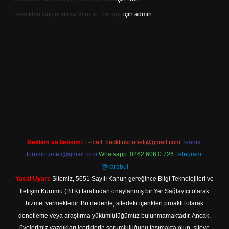
Kemikleri Güçlendiren Vitamin Hangisi
için
admin
e
Reklam ve İletişim:
E-mail:
backlinkpaneli@gmail.com
Teams:
forumhizmeti@gmail.com
Whatsapp: 0262 606 0 726
Telegram:
@karabul
Yasal Uyarı:
Sitemiz, 5651 Sayılı Kanun gereğince Bilgi Teknolojileri ve
İletişim Kurumu (BTK) tarafından onaylanmış bir Yer Sağlayıcı olarak
hizmet vermektedir. Bu nedenle, sitedeki içerikleri proaktif olarak
denetleme veya araştırma yükümlülüğümüz bulunmamaktadır. Ancak,
üyelerimiz yazdıkları içeriklerin sorumluluğunu taşımakta olup, siteye