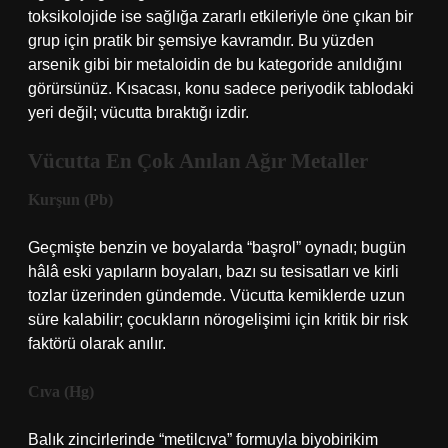
toksikolojide ise sağlığa zararlı etkileriyle öne çıkan bir
grup için pratik bir şemsiye kavramdır. Bu yüzden
arsenik gibi bir metaloidin de bu kategoride anıldığını
görürsünüz. Kısacası, konu sadece periyodik tablodaki
yeri değil; vücutta bıraktığı izdir.
Vücutta En Çok Anılan Ağır Metaller
Kurşun (Pb)
Geçmişte benzin ve boyalarda “başrol” oynadı; bugün
hâlâ eski yapıların boyaları, bazı su tesisatları ve kirli
tozlar üzerinden gündemde. Vücutta kemiklerde uzun
süre kalabilir; çocukların nörogelişimi için kritik bir risk
faktörü olarak anılır.
Cıva (Hg)
Balık zincirlerinde “metilcıva” formuyla biyobirikim