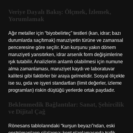
Veriye Dayalı Bakış: Ölçmek, İzlemek,
Yorumlamak
Ağır metaller için “biyobelirteç” testleri (kan, idrar; bazı
durumlarda saç/tırnak) maruziyetin türüne ve zamansal
penceresine göre seçilir. Kan kurşunu yakın dönem
maruziyeti yansıtırken, idrar arsenik form değişimlerine
ışık tutabilir. Analizlerin anlamlı olabilmesi için numune
alma zamanlaması, maruziyet kaydı ve laboratuvar
kalitesi gibi faktörler bir araya gelmelidir. Sosyal ölçekte
ise su, gıda ve işyeri standartları (limit değerler, izleme
programları) riskin düştüğü yerlerde ortak paydadır.
Beklenmedik Bağlantılar: Sanat, Şehircilik
ve Dijital Çağ
Rönesans tablolarındaki “kurşun beyazı”ndan, eski
enstrümanların cilalarına; kent planlamasında trafik