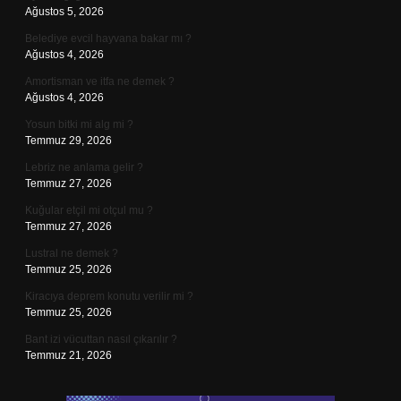
Ağustos 5, 2026
Belediye evcil hayvana bakar mı ?
Ağustos 4, 2026
Amortisman ve itfa ne demek ?
Ağustos 4, 2026
Yosun bitki mi alg mi ?
Temmuz 29, 2026
Lebriz ne anlama gelir ?
Temmuz 27, 2026
Kuğular etçil mi otçul mu ?
Temmuz 27, 2026
Lustral ne demek ?
Temmuz 25, 2026
Kiracıya deprem konutu verilir mi ?
Temmuz 25, 2026
Bant izi vücuttan nasıl çıkarılır ?
Temmuz 21, 2026