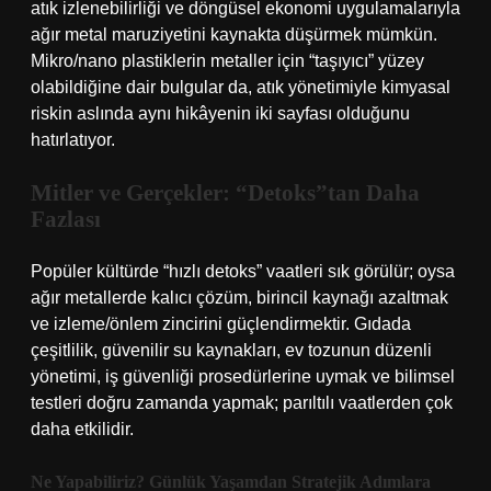
atık izlenebilirliği ve döngüsel ekonomi uygulamalarıyla
ağır metal maruziyetini kaynakta düşürmek mümkün.
Mikro/nano plastiklerin metaller için “taşıyıcı” yüzey
olabildiğine dair bulgular da, atık yönetimiyle kimyasal
riskin aslında aynı hikâyenin iki sayfası olduğunu
hatırlatıyor.
Mitler ve Gerçekler: “Detoks”tan Daha
Fazlası
Popüler kültürde “hızlı detoks” vaatleri sık görülür; oysa
ağır metallerde kalıcı çözüm, birincil kaynağı azaltmak
ve izleme/önlem zincirini güçlendirmektir. Gıdada
çeşitlilik, güvenilir su kaynakları, ev tozunun düzenli
yönetimi, iş güvenliği prosedürlerine uymak ve bilimsel
testleri doğru zamanda yapmak; parıltılı vaatlerden çok
daha etkilidir.
Ne Yapabiliriz? Günlük Yaşamdan Stratejik Adımlara