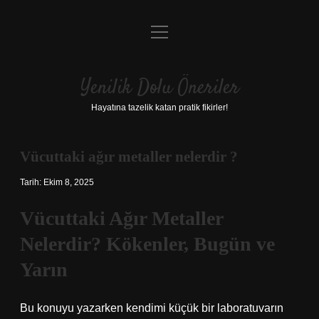
menüyü
Anasayfa
aç
Gizlilik Politikası
Yenilik Dolu Öneriler
Yasal Uyarı
Hayatına tazelik katan pratik fikirler!
Hakkımızda
Vücuttaki ağır metaller nelerdir ?
Tarih: Ekim 8, 2025
Vücuttaki Ağır Metaller
Nelerdir? Kökenler, Bugün ve
Yarın
Bu konuyu yazarken kendimi küçük bir laboratuvarın