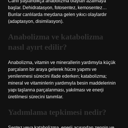
Canlı yaşlandıkça anabolizma olayları azalmaya
başlar. Dehidratasyon, fotosentez, kemosentez…
Bunlar canlılarda meydana gelen yıkıcı olaylardır
(adaptasyon, disimilasyon).
Anabolizma ve katabolizma
nasıl ayırt edilir?
Anabolizma, vitamin ve minerallerin yardımıyla küçük
parçaların bir araya gelerek hücre yapımı ve
yenilenmesi sürecini ifade ederken; katabolizma;
mineral ve vitaminlerin yardımıyla besin maddelerinin
yapı taşlarına parçalanması, yakılması ve enerji
üretilmesi sürecini tanımlar.
Yadımlama tepkimesi nedir?
Sentez veya katabolizma, enerji açısından zengin ve