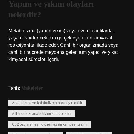
Yapım ve yıkım olayları
nelerdir?
Metabolizma (yapım-yıkım) veya evrim, canlılarda
yaşamı sürdürmek için gerçekleşen tüm kimyasal
reaksiyonları ifade eder. Canlı bir organizmada veya
canlı bir hücrede meydana gelen tüm yapıcı ve yıkıcı
kimyasal süreçleri içerir.
Tarih:
Makaleler
Anabolizma ve katabolizma nasıl ayırt edilir
ATP sentezi anabolik mi katabolik mi
Co2 özümlemesi fotosentez mi kemosentez mi