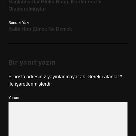
Bağlantısızlar Bloku Hangi Konferans Ile
Oluşturulmuştur
Sonraki Yazı
Kalbi Hop Etmek Ne Demek
Bir yanıt yazın
E-posta adresiniz yayınlanmayacak.
Gerekli alanlar
*
ile işaretlenmişlerdir
Yorum