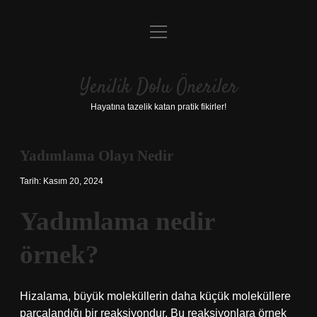
menüyü
Anasayfa
aç
Gizlilik Politikası
Yenilik Dolu Öneriler
Yasal Uyarı
Hayatına tazelik katan pratik fikirler!
Hakkımızda
Yadımlama Olayı Nedir
Tarih: Kasım 20, 2024
Yadımlama nedir
örnek?
Hizalama, büyük moleküllerin daha küçük moleküllere
parçalandığı bir reaksiyondur. Bu reaksiyonlara örnek