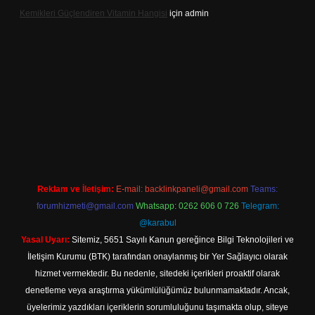
Kemikleri Güçlendiren Vitamin Hangisi
için
admin
asino.online
Reklam ve İletişim:
E-mail:
backlinkpaneli@gmail.com
Teams:
forumhizmeti@gmail.com
Whatsapp: 0262 606 0 726
Telegram:
@karabul
Yasal Uyarı:
Sitemiz, 5651 Sayılı Kanun gereğince Bilgi Teknolojileri ve
İletişim Kurumu (BTK) tarafından onaylanmış bir Yer Sağlayıcı olarak
hizmet vermektedir. Bu nedenle, sitedeki içerikleri proaktif olarak
denetleme veya araştırma yükümlülüğümüz bulunmamaktadır. Ancak,
üyelerimiz yazdıkları içeriklerin sorumluluğunu taşımakta olup, siteye