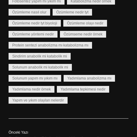
Fotosentez yapım mı yıkım mı
Katabolizma nedir örnek
Özümleme nasıl olur
Özümleme nedir tyt
Özümleme nedir tyt biyoloji
Özümleme olayı nedir
Özümleme yöntemi nedir
Özümseme nedir örnek
Protein sentezi anabolizma mı katabolizma mı
Sindirim anabolik mi katabolik mi
Solunum anabolik mi katabolik mi
Solunum yapım mı yıkım mı
Yadımlama anabolizma mı
Yadımlama nedir örnek
Yadımlama tepkimesi nedir
Yapım ve yıkım olayları nelerdir
Önceki Yazı