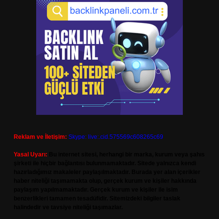
Reklam ve İletişim:
Skype: live:.cid.575569c608265c69
Yasal Uyarı:
Bu internet sitesi, herhangi bir marka, kurum veya şahıs
şirketi ile hiçbir bağlantısı bulunmamaktadır. Sitede yalnızca kendi
hazırladığımız makaleler paylaşılmaktadır. Burada yer alan içerikler
haber niteliği taşımamakta olup, gerçek kurum ve kişiler hakkında
paylaşım yapılmamaktadır. Gerçek kurum ve kişiler ile isim
benzerlikleri tamamen tesadüfidir. Sitemizdeki bilgiler taslak
halindedir ve tavsiye niteliği taşımazlar.