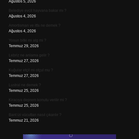
Ağustos 5, 2026
Belediye evcil hayvana bakar mı ?
Ağustos 4, 2026
Amortisman ve itfa ne demek ?
Ağustos 4, 2026
Yosun bitki mi alg mi ?
Temmuz 29, 2026
Lebriz ne anlama gelir ?
Temmuz 27, 2026
Kuğular etçil mi otçul mu ?
Temmuz 27, 2026
Lustral ne demek ?
Temmuz 25, 2026
Kiracıya deprem konutu verilir mi ?
Temmuz 25, 2026
Bant izi vücuttan nasıl çıkarılır ?
Temmuz 21, 2026