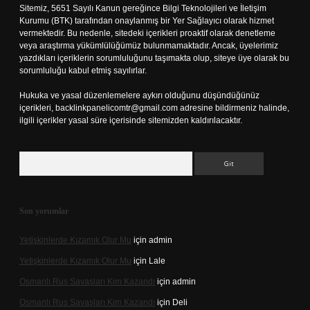
Sitemiz, 5651 Sayılı Kanun gereğince Bilgi Teknolojileri ve İletişim
Kurumu (BTK) tarafından onaylanmış bir Yer Sağlayıcı olarak hizmet
vermektedir. Bu nedenle, sitedeki içerikleri proaktif olarak denetleme
veya araştırma yükümlülüğümüz bulunmamaktadır. Ancak, üyelerimiz
yazdıkları içeriklerin sorumluluğunu taşımakta olup, siteye üye olarak bu
sorumluluğu kabul etmiş sayılırlar.
Hukuka ve yasal düzenlemelere aykırı olduğunu düşündüğünüz
içerikleri,
backlinkpanelicomtr@gmail.com
adresine bildirmeniz halinde,
ilgili içerikler yasal süre içerisinde sitemizden kaldırılacaktır.
Arama
Son yorumlar
Yetişkinlerde Kızamık Olur Mu
için
admin
Yetişkinlerde Kızamık Olur Mu
için
Lale
Osmanlı Rus Savaşları Kim Kazandı
için
admin
Osmanlı Rus Savaşları Kim Kazandı
için
Deli