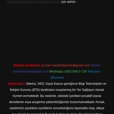
Kemikleri Güçlendiren Vitamin Hangisi
için
admin
line
Reklam ve İletişim:
E-mail:
backlinkpaneli@gmail.com
Teams:
forumhizmeti@gmail.com
Whatsapp: 0262 606 0 726
Telegram:
@karabul
Yasal Uyarı:
Sitemiz, 5651 Sayılı Kanun gereğince Bilgi Teknolojileri ve
İletişim Kurumu (BTK) tarafından onaylanmış bir Yer Sağlayıcı olarak
hizmet vermektedir. Bu nedenle, sitedeki içerikleri proaktif olarak
denetleme veya araştırma yükümlülüğümüz bulunmamaktadır. Ancak,
üyelerimiz yazdıkları içeriklerin sorumluluğunu taşımakta olup, siteye