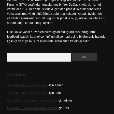
Sitemiz, 5651 Sayılı Kanun gereğince Bilgi Teknolojileri ve İletişim
Kurumu (BTK) tarafından onaylanmış bir Yer Sağlayıcı olarak hizmet
vermektedir. Bu nedenle, sitedeki içerikleri proaktif olarak denetleme
veya araştırma yükümlülüğümüz bulunmamaktadır. Ancak, üyelerimiz
yazdıkları içeriklerin sorumluluğunu taşımakta olup, siteye üye olarak bu
sorumluluğu kabul etmiş sayılırlar.
Hukuka ve yasal düzenlemelere aykırı olduğunu düşündüğünüz
içerikleri,
backlinkpanelicomtr@gmail.com
adresine bildirmeniz halinde,
ilgili içerikler yasal süre içerisinde sitemizden kaldırılacaktır.
Arama
Son yorumlar
Yetişkinlerde Kızamık Olur Mu
için
admin
Yetişkinlerde Kızamık Olur Mu
için
Lale
Osmanlı Rus Savaşları Kim Kazandı
için
admin
Osmanlı Rus Savaşları Kim Kazandı
için
Deli