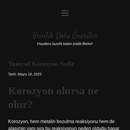
menüyü
Anasayfa
aç
Gizlilik Politikası
Yenilik Dolu Öneriler
Yasal Uyarı
Hayatına tazelik katan pratik fikirler!
Hakkımızda
Yuzeysel Korozyon Nedir
Tarih: Mayıs 18, 2025
Korozyon olursa ne
olur?
Korozyon, hem metalin bozulma reaksiyonu hem de
alaşımın yanı sıra bu reaksiyonun neden olduğu hasar