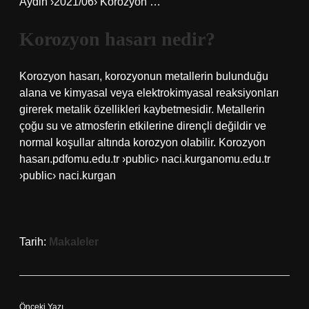
Aydin ›2021/06› Korozyon …
Korozyon hasarı nedir?
Korozyon hasarı, korozyonun metallerin bulunduğu
alana ve kimyasal veya elektrokimyasal reaksiyonları
girerek metalik özellikleri kaybetmesidir. Metallerin
çoğu su ve atmosferin etkilerine dirençli değildir ve
normal koşullar altında korozyon olabilir. Korozyon
hasarı.pdfomu.edu.tr ›public› naci.kurganomu.edu.tr
›public› naci.kurgan
Tarih:
Makaleler
Önceki Yazı