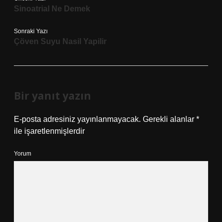
Sinoatrial Ne Demek
Sonraki Yazı
Çöven Suyu Nasil Yapilir
Bir yanıt yazın
E-posta adresiniz yayınlanmayacak.
Gerekli alanlar
*
ile işaretlenmişlerdir
Yorum