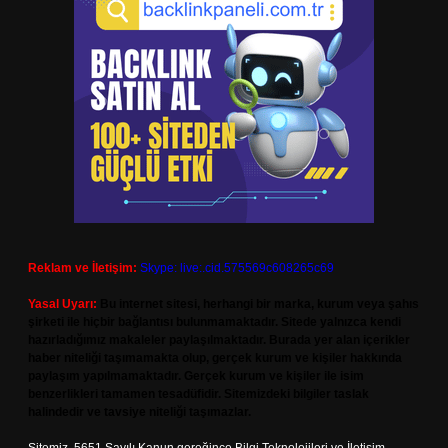
Reklam ve İletişim:
Skype: live:.cid.575569c608265c69
Yasal Uyarı:
Bu internet sitesi, herhangi bir marka, kurum veya şahıs
şirketi ile hiçbir bağlantısı bulunmamaktadır. Sitede yalnızca kendi
hazırladığımız makaleler paylaşılmaktadır. Burada yer alan içerikler
haber niteliği taşımamakta olup, gerçek kurum ve kişiler hakkında
paylaşım yapılmamaktadır. Gerçek kurum ve kişiler ile isim
benzerlikleri tamamen tesadüfidir. Sitemizdeki bilgiler taslak
halindedir ve tavsiye niteliği taşımazlar.