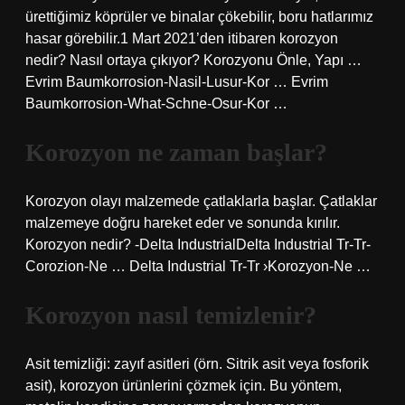
ürettiğimiz köprüler ve binalar çökebilir, boru hatlarımız
hasar görebilir.1 Mart 2021’den itibaren korozyon
nedir? Nasıl ortaya çıkıyor? Korozyonu Önle, Yapı …
Evrim Baumkorrosion-Nasil-Lusur-Kor … Evrim
Baumkorrosion-What-Schne-Osur-Kor …
Korozyon ne zaman başlar?
Korozyon olayı malzemede çatlaklarla başlar. Çatlaklar
malzemeye doğru hareket eder ve sonunda kırılır.
Korozyon nedir? -Delta IndustrialDelta Industrial Tr-Tr-
Corozion-Ne … Delta Industrial Tr-Tr ›Korozyon-Ne …
Korozyon nasıl temizlenir?
Asit temizliği: zayıf asitleri (örn. Sitrik asit veya fosforik
asit), korozyon ürünlerini çözmek için. Bu yöntem,