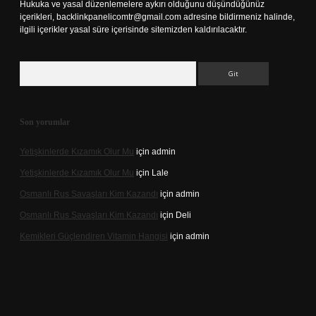
Hukuka ve yasal düzenlemelere aykırı olduğunu düşündüğünüz
içerikleri,
backlinkpanelicomtr@gmail.com
adresine bildirmeniz halinde,
ilgili içerikler yasal süre içerisinde sitemizden kaldırılacaktır.
Arama
Son yorumlar
Yetişkinlerde Kızamık Olur Mu
için
admin
Yetişkinlerde Kızamık Olur Mu
için
Lale
Osmanlı Rus Savaşları Kim Kazandı
için
admin
Osmanlı Rus Savaşları Kim Kazandı
için
Deli
Kemikleri Güçlendiren Vitamin Hangisi
için
admin