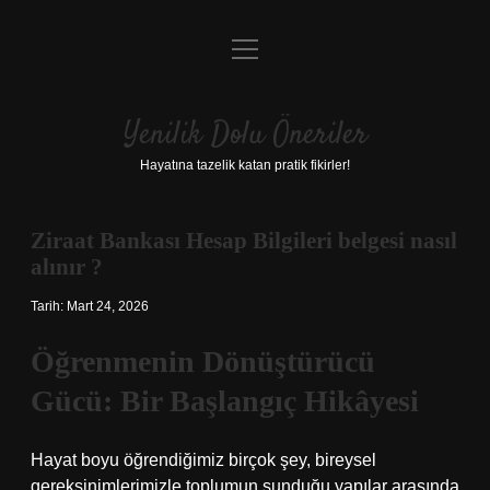
menüyü
Anasayfa
aç
Gizlilik Politikası
Yenilik Dolu Öneriler
Yasal Uyarı
Hayatına tazelik katan pratik fikirler!
Hakkımızda
Ziraat Bankası Hesap Bilgileri belgesi nasıl
alınır ?
Tarih: Mart 24, 2026
Öğrenmenin Dönüştürücü
Gücü: Bir Başlangıç Hikâyesi
Hayat boyu öğrendiğimiz birçok şey, bireysel
gereksinimlerimizle toplumun sunduğu yapılar arasında