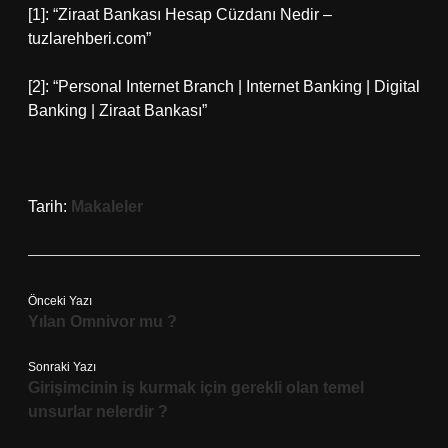
[1]: “Ziraat Bankası Hesap Cüzdanı Nedir –
tuzlarehberi.com”
[2]: “Personal Internet Branch | Internet Banking | Digital
Banking | Ziraat Bankası”
Tarih:
Makaleler
Önceki Yazı
Yılan Omnivor mu ?
Sonraki Yazı
Girişimcinin iş kurmak için gerekli olan temel
unsurlar nelerdir ?