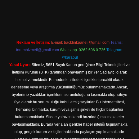
dcasino.online
Reklam ve İletişim:
E-mail:
backlinkpaneli@gmail.com
Teams:
forumhizmeti@gmail.com
Whatsapp: 0262 606 0 726
Telegram:
@karabul
Yasal Uyarı:
Sitemiz, 5651 Sayılı Kanun gereğince Bilgi Teknolojileri ve
İletişim Kurumu (BTK) tarafından onaylanmış bir Yer Sağlayıcı olarak
hizmet vermektedir. Bu nedenle, sitedeki içerikleri proaktif olarak
denetleme veya araştırma yükümlülüğümüz bulunmamaktadır. Ancak,
üyelerimiz yazdıkları içeriklerin sorumluluğunu taşımakta olup, siteye
üye olarak bu sorumluluğu kabul etmiş sayılırlar. Bu internet sitesi,
herhangi bir marka, kurum veya şahıs şirketi ile hiçbir bağlantısı
bulunmamaktadır. Sitede yalnızca kendi hazırladığımız makaleler
paylaşılmaktadır. Burada yer alan içerikler haber niteliği taşımamakta
olup, gerçek kurum ve kişiler hakkında paylaşım yapılmamaktadır.