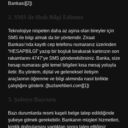
Bankası][2])
2. SMS ile Hızlı Bilgi Edinme
Teknolojiye nispeten daha az aşina olan bireyler için
SMS ile bilgi almak da bir yöntemdir. Ziraat
Bankası’nda kayıtlı cep telefonu numaranız üzerinden
“HESAPBİLGİ” yazıp bir boşluk bırakarak kartınızın son
rakamlarını 4747’ye SMS gönderebilirsiniz. Banka, size
hesap numarası gibi temel bilgileri kısa mesaj yoluyla
iletir. Bu yöntem, dijital ve geleneksel iletişim
araçlarının öğrenme ve bilgi alımında nasıl birlikte
çalıştığını gösterir. ([tuzlarehberi.com][1])
3. Şubeye Başvuru
Bazı durumlarda resmi kaşeli belge talep edildiğinde
şubeye gitmek gerekebilir. Bankanın müşteri hizmetleri,
kimlik doğrulaması yaptıktan sonra talep ettiğiniz